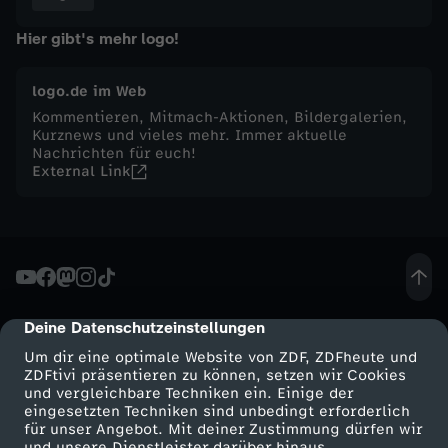
t
Hier gibt's mehr logo!
a
logo.de im Web
Kommentieren, Mitmach-Aktionen, Bildergalerien,
g
Kurznews und vieles mehr. Immer aktuelle
Nachrichten für euch!
External Link
,
1
1
.
Deine Datenschutzeinstellungen
cmp-dialog-description
Um dir eine optimale Website von ZDF, ZDFheute und
N
ZDFtivi präsentieren zu können, setzen wir Cookies
und vergleichbare Techniken ein. Einige der
eingesetzten Techniken sind unbedingt erforderlich
o
für unser Angebot. Mit deiner Zustimmung dürfen wir
Mehr ZDF
Service
und unsere Dienstleister darüber hinaus