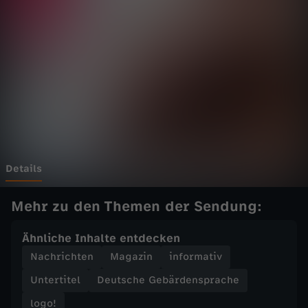
o
g
o
!
v
o
Details
m
Mehr zu den Themen der Sendung:
M
Ähnliche Inhalte entdecken
Nachrichten
Magazin
informativ
o
Untertitel
Deutsche Gebärdensprache
n
logo!