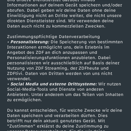
Informationen auf deinem Gerät speichern und/oder
v
ZDF-Apps
ZDFmitreden
abrufen. Dabei geben wir deine Daten ohne deine
Einwilligung nicht an Dritte weiter, die nicht unsere
Smart TV
Kontakt zum ZDF
e
direkten Dienstleister sind. Wir verwenden deine
Daten auch nicht zu kommerziellen Zwecken.
ZDFtext
Tickets
m
Zustimmungspflichtige Datenverarbeitung
Livestreams
Zuschauerservice
• Personalisierung:
Die Speicherung von bestimmten
Sendungen A-Z
Hilfe
Interaktionen ermöglicht uns, dein Erlebnis im
b
Angebot des ZDF an dich anzupassen und
TV-Programm
Personalisierungsfunktionen anzubieten. Dabei
e
personalisieren wir ausschließlich auf Basis deiner
Nutzung von ZDF Streaming, der ZDFheute und
ZDFtivi. Daten von Dritten werden von uns nicht
r
Das ZDF
verwendet.
• Social Media und externe Drittsysteme:
Wir nutzen
ZDF Unternehmen
Social-Media-Tools und Dienste von anderen
2
Anbietern. Unter anderem um das Teilen von Inhalten
Karriere
zu ermöglichen.
0
Presseportal
Du kannst entscheiden, für welche Zwecke wir deine
ZDF goes Schule
Daten speichern und verarbeiten dürfen. Dies
2
betrifft nur dein aktuell genutztes Gerät. Mit
Werbefernsehen
"Zustimmen" erklärst du deine Zustimmung zu