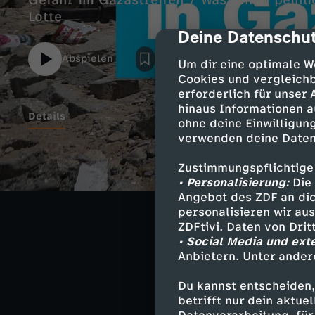
Gefahr im Gazastreifen / Was tun in peinl
Lotte
Deine Datenschut
cmp-dialog-des
Abspielen
Um dir eine optimale W
Cookies und vergleichb
erforderlich für unser
hinaus Informationen a
Details
ohne deine Einwilligung
verwenden deine Daten
Zustimmungspflichtige
Ähnliche 
• Personalisierung:
Die 
Angebot des ZDF an dic
Nachrichte
personalisieren wir au
ZDFtivi. Daten von Dri
Deutsche G
• Social Media und ext
Anbietern. Unter ander
Hier gibt's m
Du kannst entscheiden,
betrifft nur dein aktu