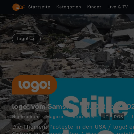
Startseite
Kategorien
Kinder
Live & TV
logo!
logo! vom Samstag, 18. Oktober 20
Nachrichten
Magazin
informativ
UT
DGS
1
Die Themen: Proteste in den USA / logo! er