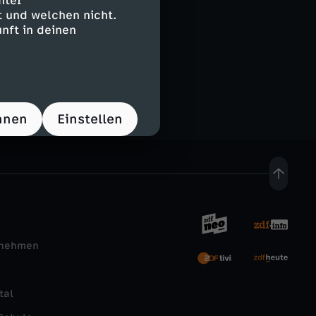
nter
 und welchen nicht.
nft in deinen
les mehr. Immer
hnen
Einstellen
rnehmen
tal