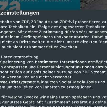
ichen Situationen? - Moderation:
zeinstellungen
cription
ebsite von ZDF, ZDFheute und ZDFtivi präsentieren zu
are Techniken ein. Einige der eingesetzten Techniken
 Angebot. Mit deiner Zustimmung dürfen wir und unser
uf deinem Gerät speichern und/oder abrufen. Dabei 
 nicht an Dritte weiter, die nicht unsere direkten Dien
 auch nicht zu kommerziellen Zwecken.
 Datenverarbeitung
Inhalte entdecken
Speicherung von bestimmten Interaktionen ermöglicht
h anzupassen und Personalisierungsfunktionen anzub
n
Magazin
informativ
Untertitel
sschließlich auf Basis deiner Nutzung von ZDF Stream
tten werden von uns nicht verwendet.
ebärdensprache
logo!
erne Drittsysteme:
Wir nutzen Social-Media-Tools und
em um das Teilen von Inhalten zu ermöglichen.
ehr logo!
 für welche Zwecke wir deine Daten speichern und ver
ell genutztes Gerät. Mit "Zustimmen" erklärst du dein