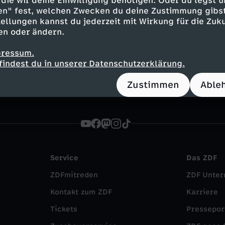
die wir deine Einwilligung benötigen. Oder du legst u
en" fest, welchen Zwecken du deine Zustimmung gibst
eb
ellungen kannst du jederzeit mit Wirkung für die Zuku
Mitmach-Aktionen, Bildergalerien, Kurznews und vie
en oder ändern.
chten für euch!
pressum.
findest du in unserer Datenschutzerklärung.
Zustimmen
Able
Service
Das ZDF
ZDFmitreden
ZDF Unte
Kontakt zum ZDF
Karriere
Tickets
Pressepor