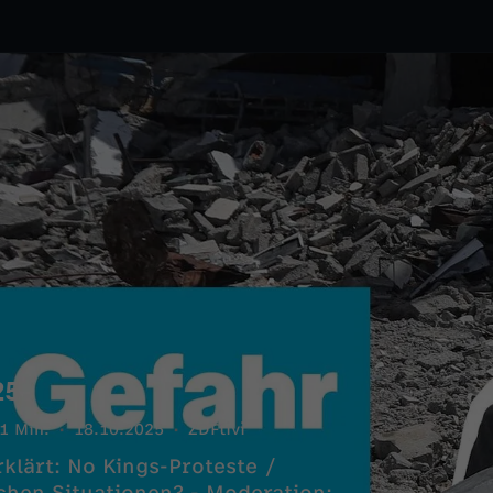
25
1 Min.
18.10.2025
ZDFtivi
klärt: No Kings-Proteste /