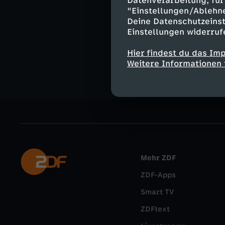
Datenverarbeitung, für 
"Einstellungen/Ablehn
logo.de im W
Deine Datenschutzeinst
Kommentieren, 
Einstellungen widerruf
aktuelle Nachri
External Link
Hier findest du das Im
Weitere Informationen 
Mehr ZDF
ZDF-Apps
Smart TV
ZDFtext