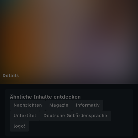
o
g
o
!
v
o
Details
m
Ähnliche Inhalte entdecken
S
Nachrichten
Magazin
informativ
Untertitel
Deutsche Gebärdensprache
a
logo!
m