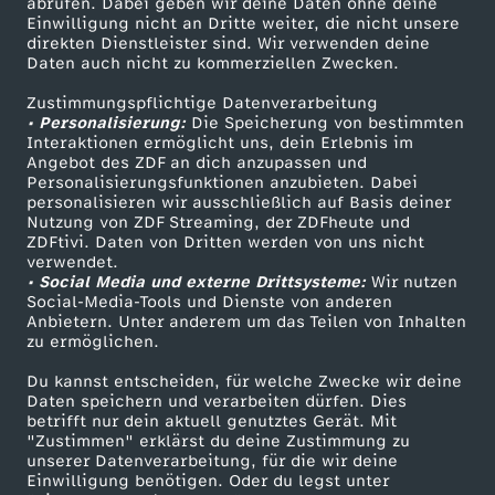
abrufen. Dabei geben wir deine Daten ohne deine
e
Einwilligung nicht an Dritte weiter, die nicht unsere
Smart TV
Kontakt zum ZDF
direkten Dienstleister sind. Wir verwenden deine
Daten auch nicht zu kommerziellen Zwecken.
ZDFtext
Tickets
b
Zustimmungspflichtige Datenverarbeitung
Livestreams
Zuschauerservice
• Personalisierung:
Die Speicherung von bestimmten
r
Sendungen A-Z
Hilfe
Interaktionen ermöglicht uns, dein Erlebnis im
Angebot des ZDF an dich anzupassen und
TV-Programm
u
Personalisierungsfunktionen anzubieten. Dabei
personalisieren wir ausschließlich auf Basis deiner
Nutzung von ZDF Streaming, der ZDFheute und
a
ZDFtivi. Daten von Dritten werden von uns nicht
Das ZDF
verwendet.
• Social Media und externe Drittsysteme:
Wir nutzen
r
ZDF Unternehmen
Social-Media-Tools und Dienste von anderen
Anbietern. Unter anderem um das Teilen von Inhalten
Karriere
2
zu ermöglichen.
Presseportal
Du kannst entscheiden, für welche Zwecke wir deine
0
ZDF goes Schule
Daten speichern und verarbeiten dürfen. Dies
betrifft nur dein aktuell genutztes Gerät. Mit
Werbefernsehen
"Zustimmen" erklärst du deine Zustimmung zu
2
unserer Datenverarbeitung, für die wir deine
Mainzelmännchen
Einwilligung benötigen. Oder du legst unter