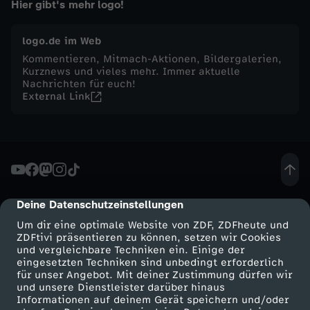
Hier gibt's mehr logo!
s
logo.de im Web
t
Kommentieren, Mitmach-Aktionen, Bildergalerien,
Kurznews und vieles mehr. Immer aktuelle
Nachrichten für euch!
a
External Link
g
,
2
Deine Datenschutzeinstellungen
cmp-dialog-description
1
Um dir eine optimale Website von ZDF, ZDFheute und
ZDFtivi präsentieren zu können, setzen wir Cookies
und vergleichbare Techniken ein. Einige der
.
eingesetzten Techniken sind unbedingt erforderlich
für unser Angebot. Mit deiner Zustimmung dürfen wir
Mehr ZDF
Service
und unsere Dienstleister darüber hinaus
F
Informationen auf deinem Gerät speichern und/oder
ZDF-Apps
ZDFmitreden