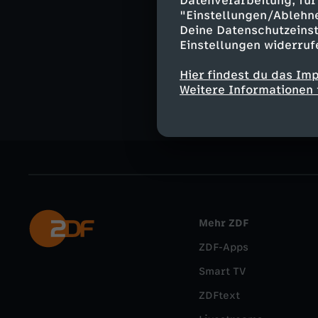
Datenverarbeitung, für 
"Einstellungen/Ablehn
logo.de im W
Deine Datenschutzeinst
Kommentieren, 
Einstellungen widerruf
aktuelle Nachri
External Link
Hier findest du das Im
Weitere Informationen 
Mehr ZDF
ZDF-Apps
Smart TV
ZDFtext