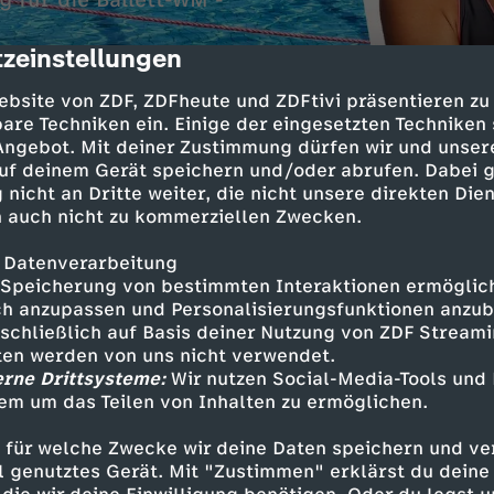
g für die Ballett-WM -
zeinstellungen
cription
ebsite von ZDF, ZDFheute und ZDFtivi präsentieren zu
are Techniken ein. Einige der eingesetzten Techniken
 Angebot. Mit deiner Zustimmung dürfen wir und unser
uf deinem Gerät speichern und/oder abrufen. Dabei 
 nicht an Dritte weiter, die nicht unsere direkten Dien
 auch nicht zu kommerziellen Zwecken.
 Datenverarbeitung
Inhalte entdecken
Speicherung von bestimmten Interaktionen ermöglicht
h anzupassen und Personalisierungsfunktionen anzub
n
Magazin
informativ
Untertitel
sschließlich auf Basis deiner Nutzung von ZDF Stream
tten werden von uns nicht verwendet.
ebärdensprache
logo!
erne Drittsysteme:
Wir nutzen Social-Media-Tools und
em um das Teilen von Inhalten zu ermöglichen.
ehr logo!
 für welche Zwecke wir deine Daten speichern und ver
ell genutztes Gerät. Mit "Zustimmen" erklärst du dein