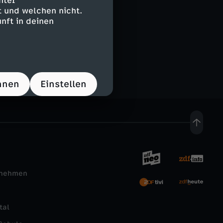
nter
 und welchen nicht.
nft in deinen
les mehr. Immer
hnen
Einstellen
rnehmen
tal