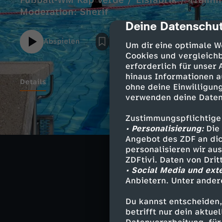
Fußball-WM Kap Verde / Eisfabrik / Trainin
Moderation: Sherif
Deine Datenschut
cmp-dialog-des
Abspielen
Um dir eine optimale W
Cookies und vergleichb
erforderlich für unser
hinaus Informationen a
Details
ohne deine Einwilligung
verwenden deine Daten
Zustimmungspflichtige
Ähnliche 
• Personalisierung:
Die 
Angebot des ZDF an dic
Nachrichte
personalisieren wir au
ZDFtivi. Daten von Dri
Deutsche G
• Social Media und ext
Anbietern. Unter ander
Hier gibt's m
Du kannst entscheiden,
betrifft nur dein aktu