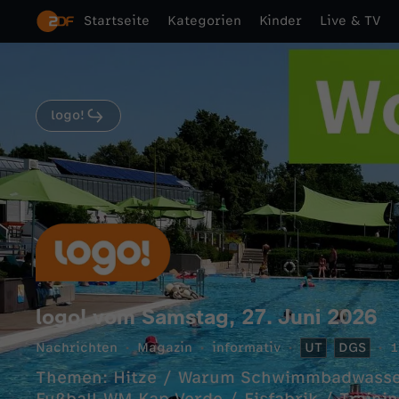
Startseite
Kategorien
Kinder
Live & TV
logo!
logo! vom Samstag, 27. Juni 2026
Nachrichten
Magazin
informativ
UT
DGS
1
Themen: Hitze / Warum Schwimmbadwasser r