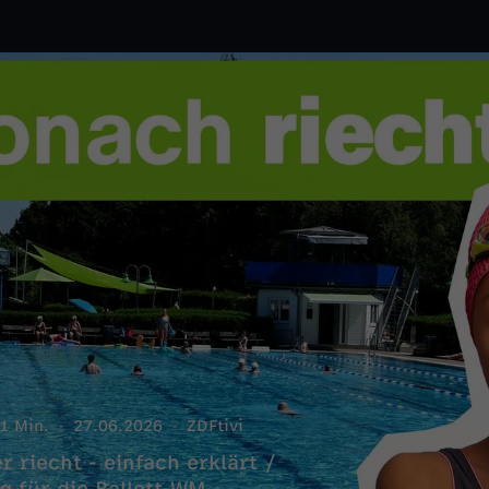
1 Min.
27.06.2026
ZDFtivi
iecht - einfach erklärt /