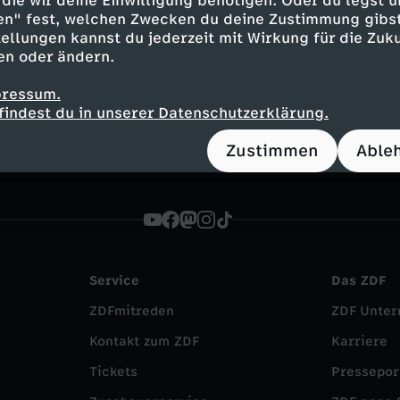
die wir deine Einwilligung benötigen. Oder du legst u
en" fest, welchen Zwecken du deine Zustimmung gibst
eb
ellungen kannst du jederzeit mit Wirkung für die Zuku
Mitmach-Aktionen, Bildergalerien, Kurznews und vie
en oder ändern.
chten für euch!
pressum.
findest du in unserer Datenschutzerklärung.
Zustimmen
Able
Service
Das ZDF
ZDFmitreden
ZDF Unte
Kontakt zum ZDF
Karriere
Tickets
Pressepor