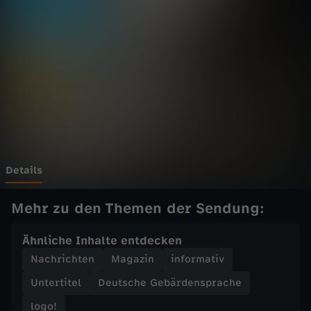
o
g
o
!
v
o
Details
m
Mehr zu den Themen der Sendung:
S
Ähnliche Inhalte entdecken
Nachrichten
Magazin
informativ
a
Untertitel
Deutsche Gebärdensprache
m
logo!