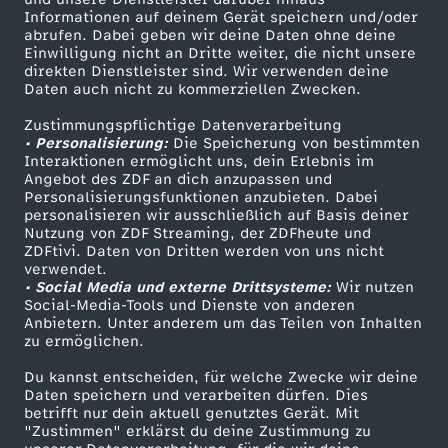
Informationen auf deinem Gerät speichern und/oder
v
ZDF-Apps
ZDFmitreden
abrufen. Dabei geben wir deine Daten ohne deine
Einwilligung nicht an Dritte weiter, die nicht unsere
Smart TV
Kontakt zum ZDF
e
direkten Dienstleister sind. Wir verwenden deine
Daten auch nicht zu kommerziellen Zwecken.
ZDFtext
Tickets
m
Zustimmungspflichtige Datenverarbeitung
Livestreams
Zuschauerservice
• Personalisierung:
Die Speicherung von bestimmten
Sendungen A-Z
Hilfe
Interaktionen ermöglicht uns, dein Erlebnis im
b
Angebot des ZDF an dich anzupassen und
TV-Programm
Personalisierungsfunktionen anzubieten. Dabei
e
personalisieren wir ausschließlich auf Basis deiner
Nutzung von ZDF Streaming, der ZDFheute und
ZDFtivi. Daten von Dritten werden von uns nicht
r
Das ZDF
verwendet.
• Social Media und externe Drittsysteme:
Wir nutzen
ZDF Unternehmen
Social-Media-Tools und Dienste von anderen
2
Anbietern. Unter anderem um das Teilen von Inhalten
Karriere
zu ermöglichen.
0
Presseportal
Du kannst entscheiden, für welche Zwecke wir deine
ZDF goes Schule
Daten speichern und verarbeiten dürfen. Dies
2
betrifft nur dein aktuell genutztes Gerät. Mit
Werbefernsehen
"Zustimmen" erklärst du deine Zustimmung zu