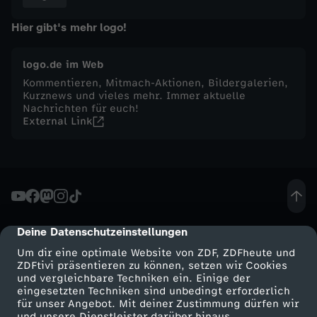
s
Hier gibt's mehr logo!
t
logo.de im Web
Kommentieren, Mitmach-Aktionen, Bildergalerien,
a
Kurznews und vieles mehr. Immer aktuelle
Nachrichten für euch!
External Link
g
,
8
.
Deine Datenschutzeinstellungen
cmp-dialog-description
Um dir eine optimale Website von ZDF, ZDFheute und
N
ZDFtivi präsentieren zu können, setzen wir Cookies
und vergleichbare Techniken ein. Einige der
eingesetzten Techniken sind unbedingt erforderlich
o
für unser Angebot. Mit deiner Zustimmung dürfen wir
Mehr ZDF
Service
und unsere Dienstleister darüber hinaus