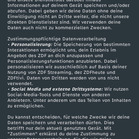
Informationen auf deinem Gerät speichern und/oder
g
ZDF-Apps
ZDFmitreden
abrufen. Dabei geben wir deine Daten ohne deine
Einwilligung nicht an Dritte weiter, die nicht unsere
Smart TV
Kontakt zum ZDF
u
direkten Dienstleister sind. Wir verwenden deine
Daten auch nicht zu kommerziellen Zwecken.
ZDFtext
Tickets
s
Zustimmungspflichtige Datenverarbeitung
Livestreams
Zuschauerservice
• Personalisierung:
Die Speicherung von bestimmten
Sendungen A-Z
Hilfe
Interaktionen ermöglicht uns, dein Erlebnis im
t
Angebot des ZDF an dich anzupassen und
TV-Programm
Personalisierungsfunktionen anzubieten. Dabei
2
personalisieren wir ausschließlich auf Basis deiner
Nutzung von ZDF Streaming, der ZDFheute und
ZDFtivi. Daten von Dritten werden von uns nicht
0
Das ZDF
verwendet.
• Social Media und externe Drittsysteme:
Wir nutzen
ZDF Unternehmen
Social-Media-Tools und Dienste von anderen
2
Anbietern. Unter anderem um das Teilen von Inhalten
Karriere
zu ermöglichen.
5
Presseportal
Du kannst entscheiden, für welche Zwecke wir deine
ZDF goes Schule
Daten speichern und verarbeiten dürfen. Dies
betrifft nur dein aktuell genutztes Gerät. Mit
Werbefernsehen
"Zustimmen" erklärst du deine Zustimmung zu