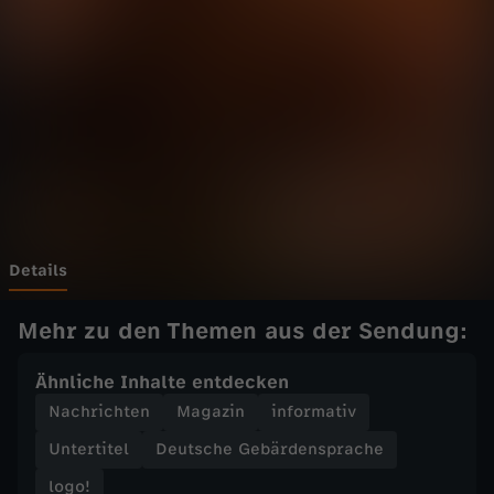
o
g
o
!
v
o
Details
m
Mehr zu den Themen aus der Sendung:
S
Ähnliche Inhalte entdecken
Nachrichten
Magazin
informativ
a
Untertitel
Deutsche Gebärdensprache
m
logo!