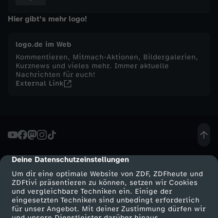
s
Hier gibt's mehr logo!
t
logo.de im Web
Kommentieren, Mitmach-Aktionen, Bildergalerien,
a
Kurznews und vieles mehr. Immer aktuelle
Nachrichten für euch!
External Link
g
,
9
.
Deine Datenschutzeinstellungen
cmp-dialog-description
Um dir eine optimale Website von ZDF, ZDFheute und
A
ZDFtivi präsentieren zu können, setzen wir Cookies
und vergleichbare Techniken ein. Einige der
eingesetzten Techniken sind unbedingt erforderlich
u
für unser Angebot. Mit deiner Zustimmung dürfen wir
Mehr ZDF
Service
und unsere Dienstleister darüber hinaus