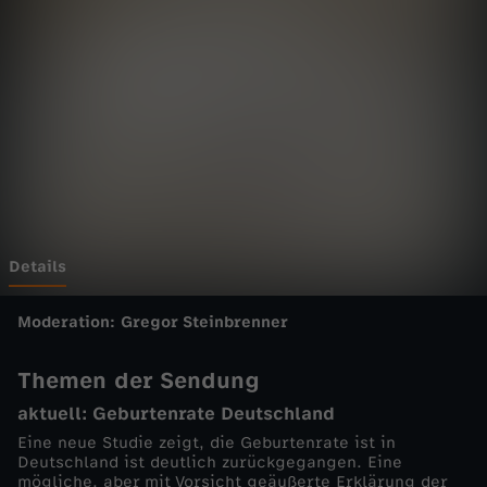
a
z
i
n
-
N
Details
A
Moderation: Gregor Steinbrenner
N
Themen der Sendung
aktuell: Geburtenrate Deutschland
O
Eine neue Studie zeigt, die Geburtenrate ist in
Deutschland ist deutlich zurückgegangen. Eine
v
mögliche, aber mit Vorsicht geäußerte Erklärung der