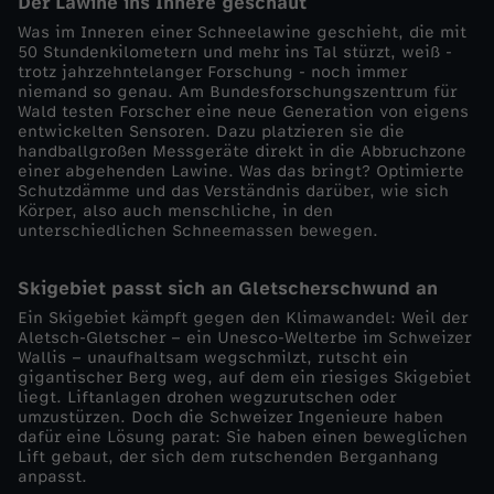
Der Lawine ins Innere geschaut
2
Was im Inneren einer Schneelawine geschieht, die mit
50 Stundenkilometern und mehr ins Tal stürzt, weiß -
trotz jahrzehntelanger Forschung - noch immer
0
niemand so genau. Am Bundesforschungszentrum für
Wald testen Forscher eine neue Generation von eigens
2
entwickelten Sensoren. Dazu platzieren sie die
handballgroßen Messgeräte direkt in die Abbruchzone
einer abgehenden Lawine. Was das bringt? Optimierte
4
Schutzdämme und das Verständnis darüber, wie sich
Körper, also auch menschliche, in den
unterschiedlichen Schneemassen bewegen.
:
W
Skigebiet passt sich an Gletscherschwund an
Ein Skigebiet kämpft gegen den Klimawandel: Weil der
a
Aletsch-Gletscher – ein Unesco-Welterbe im Schweizer
Wallis – unaufhaltsam wegschmilzt, rutscht ein
gigantischer Berg weg, auf dem ein riesiges Skigebiet
r
liegt. Liftanlagen drohen wegzurutschen oder
umzustürzen. Doch die Schweizer Ingenieure haben
dafür eine Lösung parat: Sie haben einen beweglichen
u
Lift gebaut, der sich dem rutschenden Berganhang
anpasst.