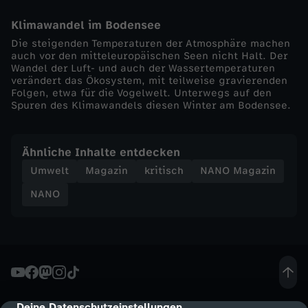
m
Klimawandel im Bodensee
e
Die steigenden Temperaturen der Atmosphäre machen
auch vor den mitteleuropäischen Seen nicht Halt. Der
s
Wandel der Luft- und auch der Wassertemperaturen
verändert das Ökosystem, mit teilweise gravierenden
Folgen, etwa für die Vogelwelt. Unterwegs auf den
w
Spuren des Klimawandels diesen Winter am Bodensee.
e
Ähnliche Inhalte entdecken
n
Umwelt
Magazin
kritisch
NANO Magazin
NANO
i
g
e
r
Deine Datenschutzeinstellungen
cmp-dialog-description