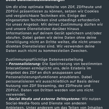
Um dir eine optimale Website von ZDF, ZDFheute und
B
ZDFtivi präsentieren zu können, setzen wir Cookies
und vergleichbare Techniken ein. Einige der
a
eingesetzten Techniken sind unbedingt erforderlich
für unser Angebot. Mit deiner Zustimmung dürfen wir
Mehr ZDF
Service
und unsere Dienstleister darüber hinaus
b
Informationen auf deinem Gerät speichern und/oder
ZDF-Apps
ZDFmitreden
abrufen. Dabei geben wir deine Daten ohne deine
Einwilligung nicht an Dritte weiter, die nicht unsere
y
Smart TV
Kontakt zum ZDF
direkten Dienstleister sind. Wir verwenden deine
Daten auch nicht zu kommerziellen Zwecken.
ZDFtext
Tickets
s
Zustimmungspflichtige Datenverarbeitung
Livestreams
Zuschauerservice
• Personalisierung:
Die Speicherung von bestimmten
i
Sendungen A-Z
Hilfe
Interaktionen ermöglicht uns, dein Erlebnis im
Angebot des ZDF an dich anzupassen und
TV-Programm
Personalisierungsfunktionen anzubieten. Dabei
n
personalisieren wir ausschließlich auf Basis deiner
Nutzung von ZDF Streaming, der ZDFheute und
D
ZDFtivi. Daten von Dritten werden von uns nicht
Das ZDF
verwendet.
• Social Media und externe Drittsysteme:
Wir nutzen
ZDF Unternehmen
e
Social-Media-Tools und Dienste von anderen
Anbietern. Unter anderem um das Teilen von Inhalten
Karriere