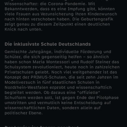
Wissenschafter: die Corona-Pandemie. Mit
Bekanntwerden, dass es eine Impfung gibt, könnten
o
viele Frauen aus Verunsicherung ihren Kinderwunsch
nach hinten verschoben haben. Die Geburtengrafik
m
zeigt genau zu diesem Zeitpunkt einen deutlichen
Knick nach unten.
2
Die inklusivste Schule Deutschlands
0
Gemischte Jahrgänge, individuelle Förderung und
Schüler, die sich gegenseitig helfen – so ähnlich
haben schon Maria Montessori und Rudolf Steiner das
.
Schulsystem revolutioniert, heute noch in zahlreichen
Privatschulen gelebt. Noch viel weitgehender ist das
Konzept der PRIMUS-Schulen, die seit zehn Jahren im
M
Modellversuch in fünf staatlichen Schulen in
Nordrhein-Westfalen erprobt und wissenschaftlich
ä
begleitet werden. Ob daraus eine "offizielle“
Schulform werden soll, ist gegen Ende der Pilotphase
umstritten und vermutlich keine Entscheidung auf
r
wissenschaftlichen Daten, sondern allein auf
politischer Ebene.
z