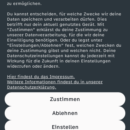
zu ermöglichen.
u
Presseportal
Du kannst entscheiden, für welche Zwecke wir deine
ZDF goes Schule
t
Daten speichern und verarbeiten dürfen. Dies
betrifft nur dein aktuell genutztes Gerät. Mit
Werbefernsehen
"Zustimmen" erklärst du deine Zustimmung zu
s
unserer Datenverarbeitung, für die wir deine
Mainzelmännchen
Einwilligung benötigen. Oder du legst unter
"Einstellungen/Ablehnen" fest, welchen Zwecken du
c
deine Zustimmung gibst und welchen nicht. Deine
Datenschutzeinstellungen kannst du jederzeit mit
h
Wirkung für die Zukunft in deinen Einstellungen
widerrufen oder ändern.
l
Hier findest du das Impressum.
Partner
Weitere Informationen findest du in unserer
Datenschutzerklärung.
a
Zustimmen
n
Ablehnen
d
Nutzungsbedingungen
Datenschutz
Datenschutz-Einstellungen
Impressum
Einstellen