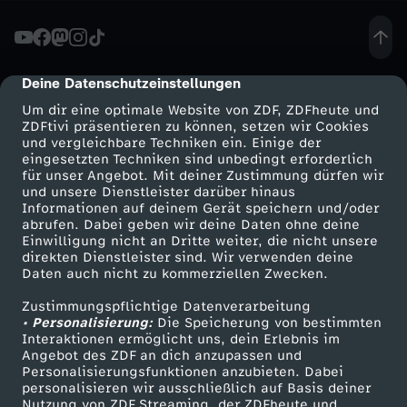
o
m
Deine Datenschutzeinstellungen
cmp-dialog-description
Um dir eine optimale Website von ZDF, ZDFheute und
3
ZDFtivi präsentieren zu können, setzen wir Cookies
und vergleichbare Techniken ein. Einige der
eingesetzten Techniken sind unbedingt erforderlich
0
für unser Angebot. Mit deiner Zustimmung dürfen wir
Mehr ZDF
Service
und unsere Dienstleister darüber hinaus
.
Informationen auf deinem Gerät speichern und/oder
ZDF-Apps
ZDFmitreden
abrufen. Dabei geben wir deine Daten ohne deine
Einwilligung nicht an Dritte weiter, die nicht unsere
A
Smart TV
Kontakt zum ZDF
direkten Dienstleister sind. Wir verwenden deine
Daten auch nicht zu kommerziellen Zwecken.
ZDFtext
Tickets
p
Zustimmungspflichtige Datenverarbeitung
Livestreams
Zuschauerservice
• Personalisierung:
Die Speicherung von bestimmten
r
Sendungen A-Z
Hilfe
Interaktionen ermöglicht uns, dein Erlebnis im
Angebot des ZDF an dich anzupassen und
TV-Programm
Personalisierungsfunktionen anzubieten. Dabei
i
personalisieren wir ausschließlich auf Basis deiner
Nutzung von ZDF Streaming, der ZDFheute und