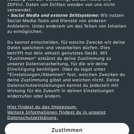
ZDFtivi. Daten von Dritten werden von uns nicht
l
Das ZDF
verwendet.
• Social Media und externe Drittsysteme:
Wir nutzen
ZDF Unternehmen
2
Social-Media-Tools und Dienste von anderen
Anbietern. Unter anderem um das Teilen von Inhalten
Karriere
zu ermöglichen.
0
Presseportal
Du kannst entscheiden, für welche Zwecke wir deine
ZDF goes Schule
Daten speichern und verarbeiten dürfen. Dies
2
betrifft nur dein aktuell genutztes Gerät. Mit
Werbefernsehen
"Zustimmen" erklärst du deine Zustimmung zu
4
unserer Datenverarbeitung, für die wir deine
Mainzelmännchen
Einwilligung benötigen. Oder du legst unter
"Einstellungen/Ablehnen" fest, welchen Zwecken du
:
deine Zustimmung gibst und welchen nicht. Deine
Datenschutzeinstellungen kannst du jederzeit mit
Wirkung für die Zukunft in deinen Einstellungen
D
widerrufen oder ändern.
i
Hier findest du das Impressum.
Partner
Weitere Informationen findest du in unserer
Datenschutzerklärung.
e
Zustimmen