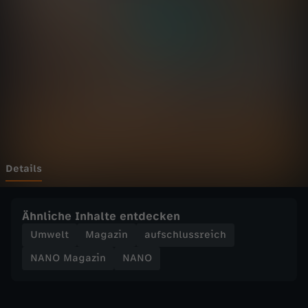
a
z
i
n
-
N
Details
A
Ähnliche Inhalte entdecken
N
Umwelt
Magazin
aufschlussreich
NANO Magazin
NANO
O
v