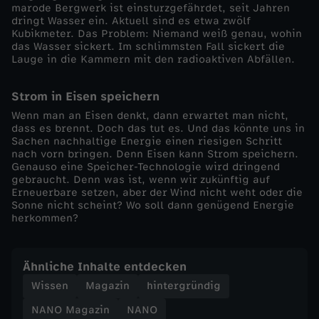
marode Bergwerk ist einsturzgefährdet, seit Jahren
0
dringt Wasser ein. Aktuell sind es etwa zwölf
Kubikmeter. Das Problem: Niemand weiß genau, wohin
das Wasser sickert. Im schlimmsten Fall sickert die
2
Lauge in die Kammern mit den radioaktiven Abfällen.
4
Strom in Eisen speichern
:
Wenn man an Eisen denkt, dann erwartet man nicht,
dass es brennt. Doch das tut es. Und das könnte uns in
Sachen nachhaltige Energie einen riesigen Schritt
W
nach vorn bringen. Denn Eisen kann Strom speichern.
Genauso eine Speicher-Technologie wird dringend
gebraucht. Denn was ist, wenn wir zukünftig auf
a
Erneuerbare setzen, aber der Wind nicht weht oder die
Sonne nicht scheint? Wo soll dann genügend Energie
s
herkommen?
i
Ähnliche Inhalte entdecken
Wissen
Magazin
hintergründig
s
NANO Magazin
NANO