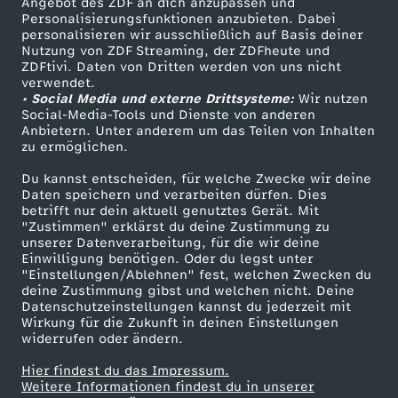
Angebot des ZDF an dich anzupassen und
TV-Programm
Personalisierungsfunktionen anzubieten. Dabei
n
personalisieren wir ausschließlich auf Basis deiner
Nutzung von ZDF Streaming, der ZDFheute und
ZDFtivi. Daten von Dritten werden von uns nicht
o
Das ZDF
verwendet.
• Social Media und externe Drittsysteme:
Wir nutzen
ZDF Unternehmen
Social-Media-Tools und Dienste von anderen
c
Anbietern. Unter anderem um das Teilen von Inhalten
Karriere
zu ermöglichen.
h
Presseportal
Du kannst entscheiden, für welche Zwecke wir deine
ZDF goes Schule
Daten speichern und verarbeiten dürfen. Dies
e
betrifft nur dein aktuell genutztes Gerät. Mit
Werbefernsehen
"Zustimmen" erklärst du deine Zustimmung zu
unserer Datenverarbeitung, für die wir deine
c
Mainzelmännchen
Einwilligung benötigen. Oder du legst unter
"Einstellungen/Ablehnen" fest, welchen Zwecken du
h
deine Zustimmung gibst und welchen nicht. Deine
Datenschutzeinstellungen kannst du jederzeit mit
Wirkung für die Zukunft in deinen Einstellungen
t
widerrufen oder ändern.
Hier findest du das Impressum.
?
Partner
Weitere Informationen findest du in unserer