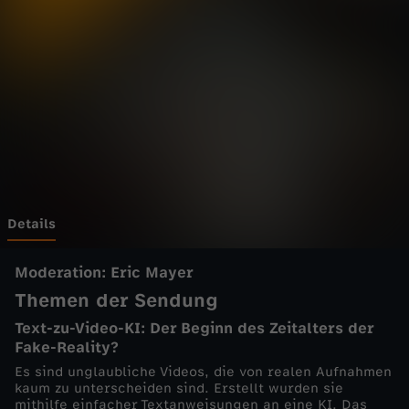
a
z
i
n
-
N
Details
A
Moderation: Eric Mayer
Themen der Sendung
N
Text-zu-Video-KI: Der Beginn des Zeitalters der
Fake-Reality?
O
Es sind unglaubliche Videos, die von realen Aufnahmen
kaum zu unterscheiden sind. Erstellt wurden sie
v
mithilfe einfacher Textanweisungen an eine KI. Das