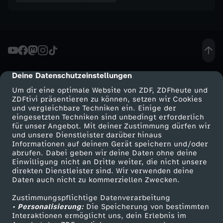
t
ü
b
e
Deine Datenschutzeinstellungen
cmp-dialog-description
Um dir eine optimale Website von ZDF, ZDFheute und
r
ZDFtivi präsentieren zu können, setzen wir Cookies
und vergleichbare Techniken ein. Einige der
eingesetzten Techniken sind unbedingt erforderlich
h
für unser Angebot. Mit deiner Zustimmung dürfen wir
Mehr ZDF
Service
und unsere Dienstleister darüber hinaus
Informationen auf deinem Gerät speichern und/oder
a
ZDF-Apps
ZDFmitreden
abrufen. Dabei geben wir deine Daten ohne deine
Einwilligung nicht an Dritte weiter, die nicht unsere
Smart TV
Kontakt zum ZDF
u
direkten Dienstleister sind. Wir verwenden deine
Daten auch nicht zu kommerziellen Zwecken.
ZDFtext
Tickets
p
Zustimmungspflichtige Datenverarbeitung
Livestreams
Zuschauerservice
• Personalisierung:
Die Speicherung von bestimmten
Sendungen A-Z
Hilfe
Interaktionen ermöglicht uns, dein Erlebnis im
t