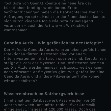
Tool Sora von OpenAI könnte eine neue Ära der
Künstlichen Intelligenz einläuten. Erste
o
Veröffentlichungen haben die Beobachter weltweit in
Aufregung versetzt. Nicht nur die Filmindustrie könnte
m
sich durch Video-KI-Tools wie Sora grundlegend
verändern – auch die Art wie wir Wirklichkeit
wahrnehmen.
2
Candida Auris – Wie gefährlich ist der Hefepilz?
7
Der Hefepilz Candida Auris kann zu lebensgefährlichen
Infektionen führen. Betroffen sind vor allem
.
Intensivpatienten, die frisch operiert sind. Seit Jahren
steigt die Zahl der Mykosen. Und Resistenzen nehmen
zu. Die Ärzte werden immer machtloser, weil es kaum
M
noch wirksame Antimykotika gibt. Wie gefährlich sind
Candida Auris und andere Pilzvarianten? Wie können
a
wir uns schützen?
i
Wassereinbruch im Salzbergwerk Asse
Im ehemaligen Salzbergwerk Asse wurden vor 50
2
Jahren schwach- und mittelradioaktiver Atommüll
eingelagert, insgesamt 126.000 Fässer. Doch das