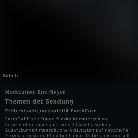
a
z
i
n
-
N
Details
A
Moderation: Eric Mayer
Themen der Sendung
N
Erdbeobachtungssatellit EarthCare
O
EarthCARE soll Daten für die Klimaforschung
bereitstellen und damit entschlüsseln, welche
Auswirkungen menschliche Aktivitäten auf natürliche
v
Prozesse unseres Planeten haben. Unter anderem soll