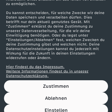
zu ermöglichen.
l
Presseportal
Du kannst entscheiden, für welche Zwecke wir deine
ZDF goes Schule
g
Daten speichern und verarbeiten dürfen. Dies
betrifft nur dein aktuell genutztes Gerät. Mit
Werbefernsehen
"Zustimmen" erklärst du deine Zustimmung zu
r
unserer Datenverarbeitung, für die wir deine
Mainzelmännchen
Einwilligung benötigen. Oder du legst unter
"Einstellungen/Ablehnen" fest, welchen Zwecken du
e
deine Zustimmung gibst und welchen nicht. Deine
Datenschutzeinstellungen kannst du jederzeit mit
i
Wirkung für die Zukunft in deinen Einstellungen
widerrufen oder ändern.
c
Hier findest du das Impressum.
Partner
Weitere Informationen findest du in unserer
Datenschutzerklärung.
h
Zustimmen
g
Ablehnen
e
Nutzungsbedingungen
Datenschutz
Datenschutz-Einstellungen
Impressum
Einstellen