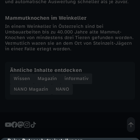
i
und automatische Auswertung schneller als je zuvor.
s
Mammutknochen im Weinkeller
In einem Weinkeller in Österreich sind bei
s
Umbauarbeiten bis zu 40.000 Jahre alte Mammut-
Knochen von mindestens drei Tieren gefunden worden.
Vermutlich waren sie an dem Ort von Steinzeit-Jägern
i
in einer Falle erlegt worden.
o
Ähnliche Inhalte entdecken
n
Wissen
Magazin
informativ
NANO Magazin
NANO
E
a
r
t