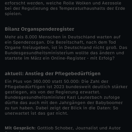
erforscht werden, welche Rolle Wolken und Aerosole
bei der Regulierung des Temperaturhaushalts der Erde
o
spielen.
m
Bilanz Organspenderegister
Mehr als 8.000 Menschen in Deutschland warten auf
2
ein Spenderorgan. Die Bereitschaft, nach dem Tod
Organe freizugeben, ist in Deutschland nicht groß. Das
9
Bundesgesundheitsministerium wollte das ändern und
startete im März ein Online-Register - mit Erfolg?
.
aktuell: Anstieg der Pflegebedürftigen
M
Ein Plus von 360.000 statt 50.000: Die Zahl der
Pflegebedürftigen ist 2023 bundesweit deutlich stärker
gestiegen, als von der Regierung erwartet.
a
Bundesgesundheitsminister Karl Lauterbach zufolge
dürfte das auch mit den Jahrgängen der Babyboomer
zu tun haben. Dabei zeigt der Blick in die Daten: So
i
unerwartet ist das gar nicht.
2
Mit Gespräch:
Gottlob Schober, Journalist und Autor