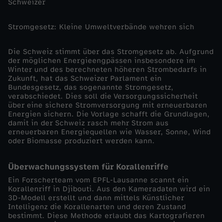
Schweizer
0
Stromgesetz: Kleine Umweltverbände wehren sich
2
Die Schweiz stimmt über das Stromgesetz ab. Aufgrund
4
der möglichen Energieengpässen insbesondere im
Winter und des berechneten höheren Strombedarfs in
Zukunft, hat das Schweizer Parlament ein
:
Bundesgesetz, das sogenannte Stromgesetz,
verabschiedet. Dies soll die Versorgungssicherheit
E
über eine sichere Stromversorgung mit erneuerbaren
Energien sichern. Die Vorlage schafft die Grundlagen,
damit in der Schweiz rasch mehr Strom aus
S
erneuerbaren Energiequellen wie Wasser, Sonne, Wind
oder Biomasse produziert werden kann.
A
Überwachungssystem für Korallenriffe
-
Ein Forscherteam vom EPFL-Lausanne scannt ein
Korallenriff in Djibouti. Aus den Kameradaten wird ein
3D-Modell erstellt und dann mittels Künstlicher
M
Intelligenz die Korallenarten und deren Zustand
bestimmt. Diese Methode erlaubt das Kartografieren