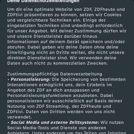
Deine Datenschutzeinstellungen
cmp-dialog-description
Um dir eine optimale Website von ZDF, ZDFheute und
h
ZDFtivi präsentieren zu können, setzen wir Cookies
und vergleichbare Techniken ein. Einige der
C
eingesetzten Techniken sind unbedingt erforderlich
für unser Angebot. Mit deiner Zustimmung dürfen wir
Mehr ZDF
Service
und unsere Dienstleister darüber hinaus
a
Informationen auf deinem Gerät speichern und/oder
ZDF-Apps
ZDFmitreden
abrufen. Dabei geben wir deine Daten ohne deine
Einwilligung nicht an Dritte weiter, die nicht unsere
r
Smart TV
Kontakt zum ZDF
direkten Dienstleister sind. Wir verwenden deine
Daten auch nicht zu kommerziellen Zwecken.
ZDFtext
Tickets
e
Zustimmungspflichtige Datenverarbeitung
Livestreams
Zuschauerservice
• Personalisierung:
Die Speicherung von bestimmten
e
Sendungen A-Z
Hilfe
Interaktionen ermöglicht uns, dein Erlebnis im
Angebot des ZDF an dich anzupassen und
TV-Programm
Personalisierungsfunktionen anzubieten. Dabei
r
personalisieren wir ausschließlich auf Basis deiner
Nutzung von ZDF Streaming, der ZDFheute und
f
ZDFtivi. Daten von Dritten werden von uns nicht
Das ZDF
verwendet.
• Social Media und externe Drittsysteme:
Wir nutzen
ZDF Unternehmen
o
Social-Media-Tools und Dienste von anderen
Anbietern. Unter anderem um das Teilen von Inhalten
Karriere