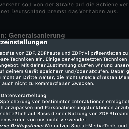
verkehr soll von der Straße auf die Schiene ve
net Deutschland bremst das Vorhaben aus.
n: Generalsanierung
zeinstellungen
cription
as marode Fernverkehrsnetz mit stückweisen V
eneralsanierung betrifft Schienennetze für den
ebsite von ZDF, ZDFheute und ZDFtivi präsentieren zu
are Techniken ein. Einige der eingesetzten Techniken
d. Die südhessische Riedbahn ist die erste vo
 Angebot. Mit deiner Zustimmung dürfen wir und unser
mplett saniert werden sollen. Das führt zu Ver
uf deinem Gerät speichern und/oder abrufen. Dabei 
nalverkehr. Zwar hat die Bahn 400 Busse für d
 nicht an Dritte weiter, die nicht unsere direkten Dien
erkehr bereitgestellt, aber: Eine echte Alterna
 auch nicht zu kommerziellen Zwecken.
 Datenverarbeitung
Speicherung von bestimmten Interaktionen ermöglicht
h anzupassen und Personalisierungsfunktionen anzub
 für Arztbriefe
sschließlich auf Basis deiner Nutzung von ZDF Stream
tten werden von uns nicht verwendet.
niversitätsklinikum hat jetzt erstmals in Deut
erne Drittsysteme:
Wir nutzen Social-Media-Tools und