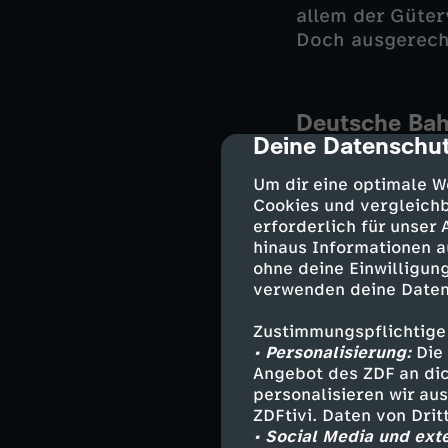
allem der Güter
Doch ausgerech
Deutsche Bah
Deine Datenschut
cmp-dialog-des
Die Bahn will d
sanieren. Die G
Um dir eine optimale W
Cookies und vergleichb
ganz Deutschlan
erforderlich für unser
die bis 2030 ko
hinaus Informationen a
Fern- und Regio
ohne deine Einwilligung
Schienenersatzv
verwenden deine Daten
nicht zu sein.
Zustimmungspflichtige
• Personalisierung:
Die 
Angebot des ZDF an dic
KI-Sprachtool
personalisieren wir au
ZDFtivi. Daten von Dri
Das Hamburger U
• Social Media und ext