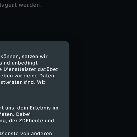
rlagert werden.
ollsperrungen
 Fernverkehr in
 können, setzen wir
 sind unbedingt
n 40 Strecken,
e Dienstleister darüber
spätungen in
geben wir deine Daten
en
stleister sind. Wir
tive scheint das
 uns, dein Erlebnis im
ieten. Dabei
ing, der ZDFheute und
schland ein KI-
 Dienste von anderen