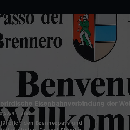
terirdische Eisenbahnverbindung der Wel
8.2024
3sat
 jährlich den Brennerpass und