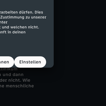
sbriefe für
elektronische
arbeiten dürfen. Dies
e Zustimmung zu unserer
onen im Klinikum
nter
 System "ARGO"
 und welchen nicht.
den Arzt zu
nft in deinen
hnen
Einstellen
ose
klinikum
ln und dann
der nicht. Wie
ine menschliche