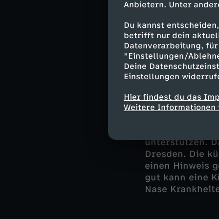
Sprachtool vorge
Anbietern. Unter ander
behandelte Pati
Patientenakte 
Du kannst entscheiden,
betrifft nur dein aktu
Behandlungsschr
Datenverarbeitung, für 
gespeicherten 
"Einstellungen/Ablehn
damit in der La
Deine Datenschutzeinst
erstellen, der 
Einstellungen widerruf
Hier findest du das Im
Weitere Informationen 
Können künst
Künstliche Nase
unterstützen. D
Dresden. Die kü
einen Hinweis g
gut kann eine K
Nase Krankheit