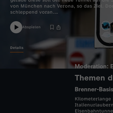
gerade diese soll der neue Tunnel auf die 
von München nach Verona, so das Ziel. Do
schleppend voran.
Abspielen
Details
Moderation: 
Themen d
Brenner-Basis
Kilometerlange 
Italienurlauber
Eisenbahntunnel