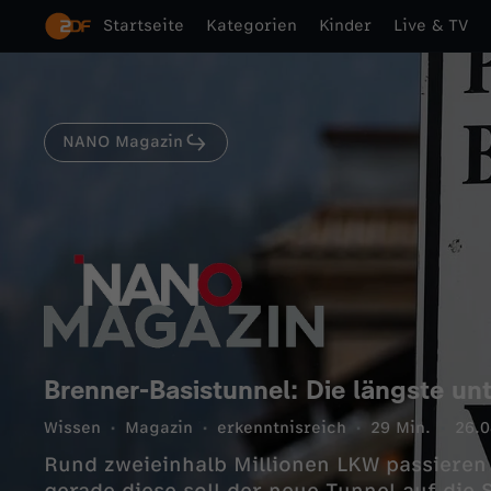
Startseite
Kategorien
Kinder
Live & TV
NANO Magazin
Brenner-Basistunnel: Die längste un
Wissen
Magazin
erkenntnisreich
29 Min.
26.0
Rund zweieinhalb Millionen LKW passieren