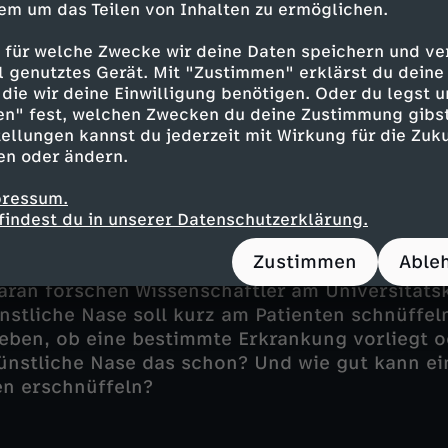
stellt, das automatisiert Arzt- also Entlassung
em um das Teilen von Inhalten zu ermöglichen.
enten erstellt. Das System hat Zugriff auf die 
und zieht permanent Informationen aus den
 für welche Zwecke wir deine Daten speichern und ver
ell genutztes Gerät. Mit "Zustimmen" erklärst du dein
itten. Mit dem Rückgriff auf mehr als 7 Milli
die wir deine Einwilligung benötigen. Oder du legst u
Akten und den zugehörigen Arztbriefen ist das
en" fest, welchen Zwecken du deine Zustimmung gibst
ge, eine sehr genaue Vorlage für den behandeln
ellungen kannst du jederzeit mit Wirkung für die Zuku
nur noch anpassen und freigeben muss.
en oder ändern.
pressum.
findest du in unserer Datenschutzerklärung.
liche Nasen Krankheiten erschnüffeln?
Zustimmen
Able
n könnten Ärzten und Ärztinnen bei der Diagn
aran forschen Wissenschaftler am Universitäts
nstliche Nase soll kurz am Patienten schnüffe
eben, ob eine bestimmte Erkrankung vorliegt o
ünstliche Nase das schon? Und wie gut kann e
en erschnüffeln?