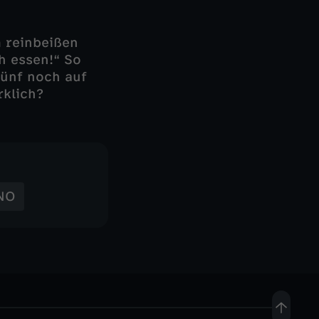
m reinbeißen
h essen!“ So
fünf noch auf
rklich?
NO