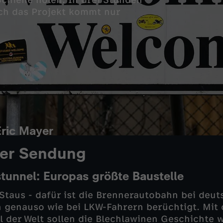
Schiene holen. In drei Stunden
ch das Projekt kommt nur
Eric Mayer
er Sendung
tunnel: Europas größte Baustelle
Staus - dafür ist die Brennerautobahn bei deu
n genauso wie bei LKW-Fahrern berüchtigt. Mit
 der Welt sollen die Blechlawinen Geschichte 