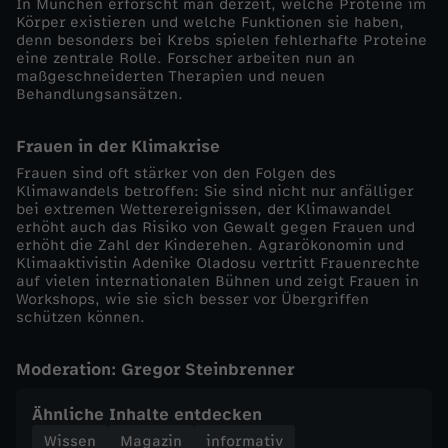
In München erforscht man derzeit, welche Proteine im
T
Körper existieren und welche Funktionen sie haben,
denn besonders bei Krebs spielen fehlerhafte Proteine
eine zentrale Rolle. Forscher arbeiten nun an
r
maßgeschneiderten Therapien und neuen
Behandlungsansätzen.
u
Frauen in der Klimakrise
m
Frauen sind oft stärker von den Folgen des
Klimawandels betroffen: Sie sind nicht nur anfälliger
bei extremen Wetterereignissen, der Klimawandel
p
erhöht auch das Risiko von Gewalt gegen Frauen und
erhöht die Zahl der Kinderehen. Agrarökonomin und
s
Klimaaktivistin Adenike Oladosu vertritt Frauenrechte
auf vielen internationalen Bühnen und zeigt Frauen in
Workshops, wie sie sich besser vor Übergriffen
g
schützen können.
e
Moderation: Gregor Steinbrenner
b
Ähnliche Inhalte entdecken
Wissen
Magazin
informativ