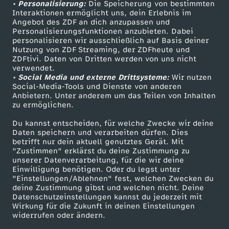
• Personalisierung:
Die Speicherung von bestimmten
Sendungen A-Z
Hilfe
Interaktionen ermöglicht uns, dein Erlebnis im
r
Angebot des ZDF an dich anzupassen und
TV-Programm
Personalisierungsfunktionen anzubieten. Dabei
personalisieren wir ausschließlich auf Basis deiner
s
Nutzung von ZDF Streaming, der ZDFheute und
ZDFtivi. Daten von Dritten werden von uns nicht
Das ZDF
p
verwendet.
• Social Media und externe Drittsysteme:
Wir nutzen
ZDF Unternehmen
Social-Media-Tools und Dienste von anderen
r
Anbietern. Unter anderem um das Teilen von Inhalten
Karriere
zu ermöglichen.
Presseportal
e
Du kannst entscheiden, für welche Zwecke wir deine
ZDF goes Schule
Daten speichern und verarbeiten dürfen. Dies
c
betrifft nur dein aktuell genutztes Gerät. Mit
Werbefernsehen
"Zustimmen" erklärst du deine Zustimmung zu
unserer Datenverarbeitung, für die wir deine
Mainzelmännchen
h
Einwilligung benötigen. Oder du legst unter
"Einstellungen/Ablehnen" fest, welchen Zwecken du
deine Zustimmung gibst und welchen nicht. Deine
e
Datenschutzeinstellungen kannst du jederzeit mit
Wirkung für die Zukunft in deinen Einstellungen
n
widerrufen oder ändern.