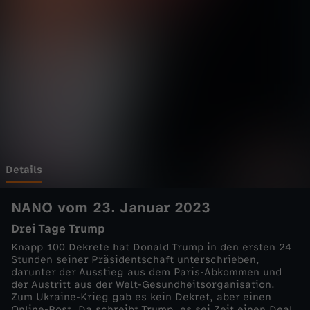
a
z
i
n
-
U
Details
k
NANO vom 23. Januar 2023
Drei Tage Trump
r
Knapp 100 Dekrete hat Donald Trump in den ersten 24
Stunden seiner Präsidentschaft unterschrieben,
a
darunter der Ausstieg aus dem Paris-Abkommen und
der Austritt aus der Welt-Gesundheitsorganisation.
Zum Ukraine-Krieg gab es kein Dekret, aber einen
i
Online-Post. Da schreibt Trump, es sei Zeit einen Deal