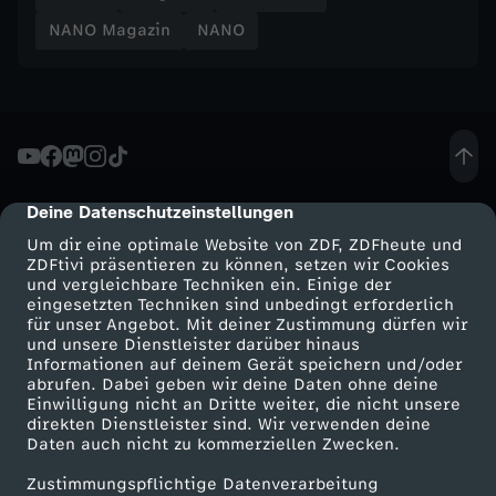
r
NANO Magazin
NANO
o
c
h
Deine Datenschutzeinstellungen
cmp-dialog-description
e
Um dir eine optimale Website von ZDF, ZDFheute und
ZDFtivi präsentieren zu können, setzen wir Cookies
n
und vergleichbare Techniken ein. Einige der
eingesetzten Techniken sind unbedingt erforderlich
e
für unser Angebot. Mit deiner Zustimmung dürfen wir
Mehr ZDF
Service
und unsere Dienstleister darüber hinaus
Informationen auf deinem Gerät speichern und/oder
s
ZDF-Apps
ZDFmitreden
abrufen. Dabei geben wir deine Daten ohne deine
Einwilligung nicht an Dritte weiter, die nicht unsere
Smart TV
Kontakt zum ZDF
direkten Dienstleister sind. Wir verwenden deine
V
Daten auch nicht zu kommerziellen Zwecken.
ZDFtext
Tickets
e
Zustimmungspflichtige Datenverarbeitung
Livestreams
Zuschauerservice