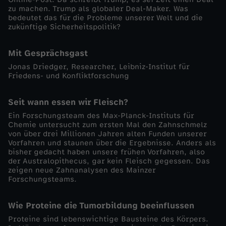
zu machen. Trump als globaler Deal-Maker. Was
n
bedeutet das für die Probleme unserer Welt und die
zukünftige Sicherheitspolitik?
e
Mit Gesprächsgast
-
Jonas Driedger, Researcher, Leibniz-Institut für
Friedens- und Konfliktforschung
K
Seit wann essen wir Fleisch?
r
Ein Forschungsteam des Max-Planck-Instituts für
Chemie untersucht zum ersten Mal den Zahnschmelz
von über drei Millionen Jahren alten Funden unserer
i
Vorfahren und staunen über die Ergebnisse. Anders als
bisher gedacht haben unsere frühen Vorfahren, also
der Australopithecus, gar kein Fleisch gegessen. Das
e
zeigen neue Zahnanalysen des Mainzer
Forschungsteams.
g
Wie Proteine die Tumorbildung beeinflussen
:
Proteine sind lebenswichtige Bausteine des Körpers.