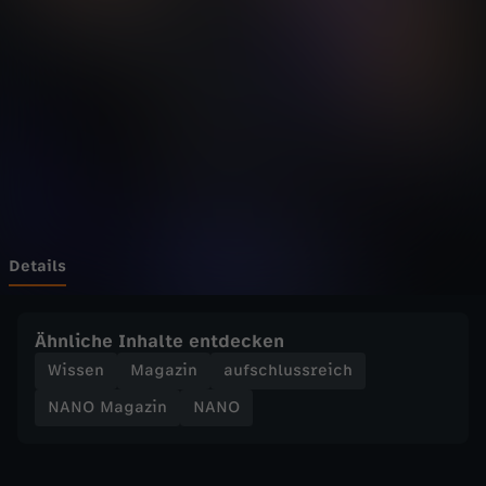
a
z
i
n
-
S
Details
u
Ähnliche Inhalte entdecken
p
Wissen
Magazin
aufschlussreich
NANO Magazin
NANO
e
r