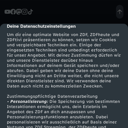
-
M
Deine Datenschutzeinstellungen
cmp-dialog-description
Um dir eine optimale Website von ZDF, ZDFheute und
i
ZDFtivi präsentieren zu können, setzen wir Cookies
und vergleichbare Techniken ein. Einige der
eingesetzten Techniken sind unbedingt erforderlich
n
für unser Angebot. Mit deiner Zustimmung dürfen wir
Mehr ZDF
Service
und unsere Dienstleister darüber hinaus
i
Informationen auf deinem Gerät speichern und/oder
ZDF-Apps
ZDFmitreden
abrufen. Dabei geben wir deine Daten ohne deine
Einwilligung nicht an Dritte weiter, die nicht unsere
s
Smart TV
Kontakt zum ZDF
direkten Dienstleister sind. Wir verwenden deine
Daten auch nicht zu kommerziellen Zwecken.
ZDFtext
Tickets
t
Zustimmungspflichtige Datenverarbeitung
Livestreams
Zuschauerservice
• Personalisierung:
Die Speicherung von bestimmten
e
Sendungen A-Z
Hilfe
Interaktionen ermöglicht uns, dein Erlebnis im
Angebot des ZDF an dich anzupassen und
TV-Programm
Personalisierungsfunktionen anzubieten. Dabei
r
personalisieren wir ausschließlich auf Basis deiner
Nutzung von ZDF Streaming, der ZDFheute und