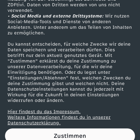
ZDFtivi. Daten von Dritten werden von uns nicht
i
Das ZDF
verwendet.
• Social Media und externe Drittsysteme:
Wir nutzen
ZDF Unternehmen
u
Social-Media-Tools und Dienste von anderen
Anbietern. Unter anderem um das Teilen von Inhalten
Karriere
zu ermöglichen.
m
Presseportal
Du kannst entscheiden, für welche Zwecke wir deine
ZDF goes Schule
Daten speichern und verarbeiten dürfen. Dies
f
betrifft nur dein aktuell genutztes Gerät. Mit
Werbefernsehen
"Zustimmen" erklärst du deine Zustimmung zu
ü
unserer Datenverarbeitung, für die wir deine
Mainzelmännchen
Einwilligung benötigen. Oder du legst unter
"Einstellungen/Ablehnen" fest, welchen Zwecken du
r
deine Zustimmung gibst und welchen nicht. Deine
Datenschutzeinstellungen kannst du jederzeit mit
Wirkung für die Zukunft in deinen Einstellungen
F
widerrufen oder ändern.
o
Hier findest du das Impressum.
Partner
Weitere Informationen findest du in unserer
Datenschutzerklärung.
r
Zustimmen