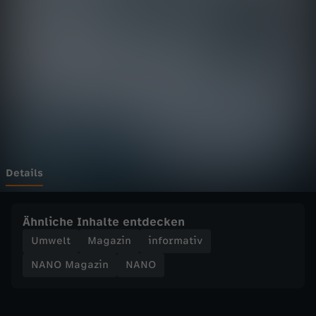
a
z
i
n
-
K
Details
l
Ähnliche Inhalte entdecken
i
Umwelt
Magazin
informativ
NANO Magazin
NANO
m
a