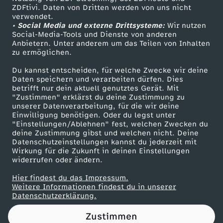
ZDFtivi. Daten von Dritten werden von uns nicht
o
Das ZDF
verwendet.
• Social Media und externe Drittsysteme:
Wir nutzen
ZDF Unternehmen
r
Social-Media-Tools und Dienste von anderen
Anbietern. Unter anderem um das Teilen von Inhalten
Karriere
zu ermöglichen.
r
Presseportal
Du kannst entscheiden, für welche Zwecke wir deine
ZDF goes Schule
Daten speichern und verarbeiten dürfen. Dies
ü
betrifft nur dein aktuell genutztes Gerät. Mit
Werbefernsehen
"Zustimmen" erklärst du deine Zustimmung zu
b
unserer Datenverarbeitung, für die wir deine
Mainzelmännchen
Einwilligung benötigen. Oder du legst unter
"Einstellungen/Ablehnen" fest, welchen Zwecken du
e
deine Zustimmung gibst und welchen nicht. Deine
Datenschutzeinstellungen kannst du jederzeit mit
Wirkung für die Zukunft in deinen Einstellungen
r
widerrufen oder ändern.
g
Hier findest du das Impressum.
Partner
Weitere Informationen findest du in unserer
Datenschutzerklärung.
e
Zustimmen