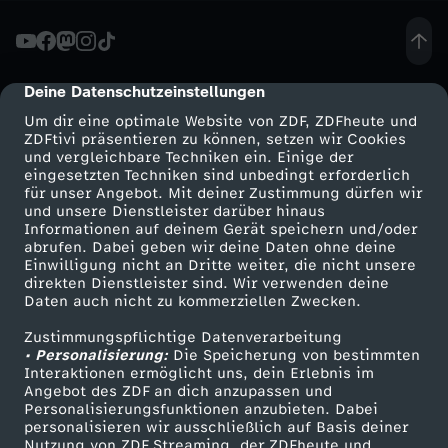
z
i
Deine Datenschutzeinstellungen
cmp-dialog-description
Um dir eine optimale Website von ZDF, ZDFheute und
e
ZDFtivi präsentieren zu können, setzen wir Cookies
und vergleichbare Techniken ein. Einige der
eingesetzten Techniken sind unbedingt erforderlich
l
für unser Angebot. Mit deiner Zustimmung dürfen wir
Mehr ZDF
Service
und unsere Dienstleister darüber hinaus
e
Informationen auf deinem Gerät speichern und/oder
ZDF-Apps
ZDFmitreden
abrufen. Dabei geben wir deine Daten ohne deine
Einwilligung nicht an Dritte weiter, die nicht unsere
n
Smart TV
Kontakt zum ZDF
direkten Dienstleister sind. Wir verwenden deine
Daten auch nicht zu kommerziellen Zwecken.
ZDFtext
Tickets
u
Zustimmungspflichtige Datenverarbeitung
Livestreams
Zuschauerservice
• Personalisierung:
Die Speicherung von bestimmten
r
Sendungen A-Z
Hilfe
Interaktionen ermöglicht uns, dein Erlebnis im
Angebot des ZDF an dich anzupassen und
TV-Programm
Personalisierungsfunktionen anzubieten. Dabei
v
personalisieren wir ausschließlich auf Basis deiner
Nutzung von ZDF Streaming, der ZDFheute und