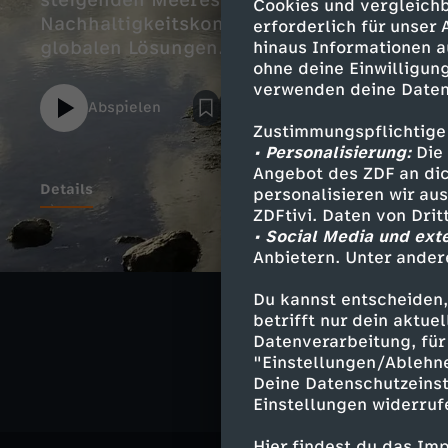
steigenden Meeresspiegel zunehmend unt
Cookies und vergleichb
Nachhaltigkeitskonferenz sucht nach wisse
erforderlich für unser
globalen Lösungen.
hinaus Informationen a
ohne deine Einwilligung
verwenden deine Daten
Abspielen
Zustimmungspflichtige
• Personalisierung:
Die 
Angebot des ZDF an dic
Details
personalisieren wir au
ZDFtivi. Daten von Dri
• Social Media und ext
Anbietern. Unter ander
Ähnliche 
Du kannst entscheiden,
betrifft nur dein aktu
Umwelt
M
Datenverarbeitung, für 
"Einstellungen/Ablehn
Deine Datenschutzeinst
Einstellungen widerruf
Hier findest du das Im