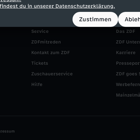
findest du in unserer Datenschutzerklärung.
Zustimmen
Able
Service
Das ZDF
ZDFmitreden
ZDF Unte
Kontakt zum ZDF
Karriere
Tickets
Pressepor
Zuschauerservice
ZDF goes 
Hilfe
Werbefer
Mainzelm
pressum