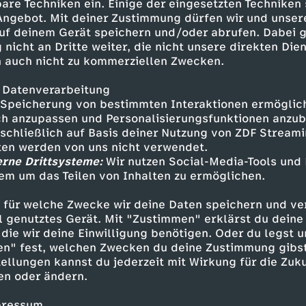
er Druck. Die Hamburger
are Techniken ein. Einige der eingesetzten Techniken
nschaftlich fundierten,
 Angebot. Mit deiner Zustimmung dürfen wir und unser
uf deinem Gerät speichern und/oder abrufen. Dabei 
 nicht an Dritte weiter, die nicht unsere direkten Dien
 auch nicht zu kommerziellen Zwecken.
 Datenverarbeitung
Speicherung von bestimmten Interaktionen ermöglicht
h anzupassen und Personalisierungsfunktionen anzub
sschließlich auf Basis deiner Nutzung von ZDF Stream
tten werden von uns nicht verwendet.
erne Drittsysteme:
Wir nutzen Social-Media-Tools und
em um das Teilen von Inhalten zu ermöglichen.
Inhalte entdecken
 für welche Zwecke wir deine Daten speichern und ver
ell genutztes Gerät. Mit "Zustimmen" erklärst du dein
agazin
aufschlussreich
NANO Magazin
N
die wir deine Einwilligung benötigen. Oder du legst u
en" fest, welchen Zwecken du deine Zustimmung gibst
ellungen kannst du jederzeit mit Wirkung für die Zuku
en oder ändern.
pressum.