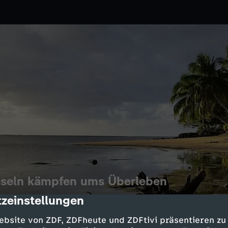
inseln kämpfen ums Überleben
zeinstellungen
cription
06.2025
3sat
Teile Fidschis geraten durch den
ebsite von ZDF, ZDFheute und ZDFtivi präsentieren zu