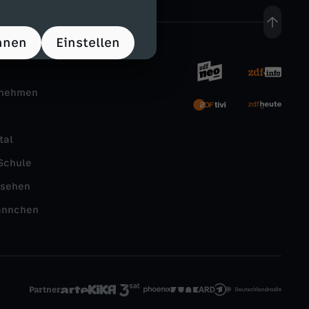
hnen
Einstellen
rnehmen
tal
Schule
nsehen
ännchen
Partner