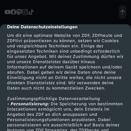
n
e
Deine Datenschutzeinstellungen
cmp-dialog-description
Um dir eine optimale Website von ZDF, ZDFheute und
u
ZDFtivi präsentieren zu können, setzen wir Cookies
und vergleichbare Techniken ein. Einige der
eingesetzten Techniken sind unbedingt erforderlich
t
für unser Angebot. Mit deiner Zustimmung dürfen wir
Mehr ZDF
Service
und unsere Dienstleister darüber hinaus
r
Informationen auf deinem Gerät speichern und/oder
ZDF-Apps
ZDFmitreden
abrufen. Dabei geben wir deine Daten ohne deine
Einwilligung nicht an Dritte weiter, die nicht unsere
a
Smart TV
Kontakt zum ZDF
direkten Dienstleister sind. Wir verwenden deine
Daten auch nicht zu kommerziellen Zwecken.
ZDFtext
Tickets
l
Zustimmungspflichtige Datenverarbeitung
Livestreams
Zuschauerservice
• Personalisierung:
Die Speicherung von bestimmten
a
Sendungen A-Z
Hilfe
Interaktionen ermöglicht uns, dein Erlebnis im
Angebot des ZDF an dich anzupassen und
TV-Programm
Personalisierungsfunktionen anzubieten. Dabei
b
personalisieren wir ausschließlich auf Basis deiner
Nutzung von ZDF Streaming, der ZDFheute und