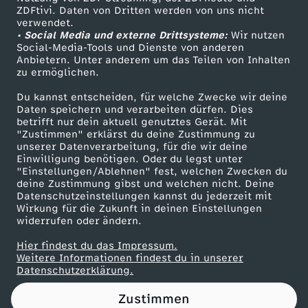
ZDFtivi. Daten von Dritten werden von uns nicht
h
Das ZDF
verwendet.
• Social Media und externe Drittsysteme:
Wir nutzen
ZDF Unternehmen
e
Social-Media-Tools und Dienste von anderen
Anbietern. Unter anderem um das Teilen von Inhalten
Karriere
zu ermöglichen.
b
Presseportal
Du kannst entscheiden, für welche Zwecke wir deine
ZDF goes Schule
Daten speichern und verarbeiten dürfen. Dies
e
betrifft nur dein aktuell genutztes Gerät. Mit
Werbefernsehen
"Zustimmen" erklärst du deine Zustimmung zu
n
unserer Datenverarbeitung, für die wir deine
Mainzelmännchen
Einwilligung benötigen. Oder du legst unter
"Einstellungen/Ablehnen" fest, welchen Zwecken du
:
deine Zustimmung gibst und welchen nicht. Deine
Datenschutzeinstellungen kannst du jederzeit mit
Wirkung für die Zukunft in deinen Einstellungen
W
widerrufen oder ändern.
i
Hier findest du das Impressum.
Partner
Weitere Informationen findest du in unserer
Datenschutzerklärung.
e
Zustimmen