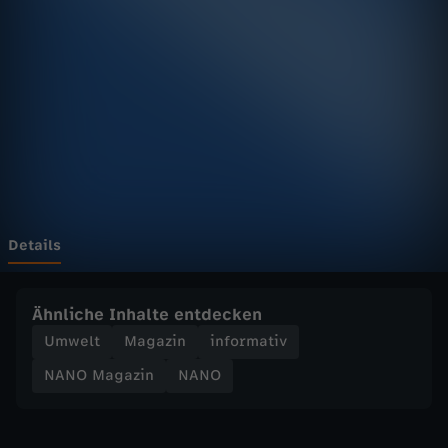
a
z
i
n
-
K
Details
l
Ähnliche Inhalte entdecken
i
Umwelt
Magazin
informativ
NANO Magazin
NANO
m
a