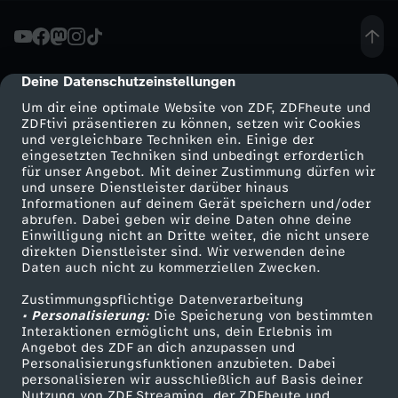
i
n
Deine Datenschutzeinstellungen
cmp-dialog-description
Um dir eine optimale Website von ZDF, ZDFheute und
e
ZDFtivi präsentieren zu können, setzen wir Cookies
und vergleichbare Techniken ein. Einige der
eingesetzten Techniken sind unbedingt erforderlich
S
für unser Angebot. Mit deiner Zustimmung dürfen wir
Mehr ZDF
Service
und unsere Dienstleister darüber hinaus
u
Informationen auf deinem Gerät speichern und/oder
ZDF-Apps
ZDFmitreden
abrufen. Dabei geben wir deine Daten ohne deine
Einwilligung nicht an Dritte weiter, die nicht unsere
p
Smart TV
Kontakt zum ZDF
direkten Dienstleister sind. Wir verwenden deine
Daten auch nicht zu kommerziellen Zwecken.
ZDFtext
Tickets
e
Zustimmungspflichtige Datenverarbeitung
Livestreams
Zuschauerservice
• Personalisierung:
Die Speicherung von bestimmten
r
Sendungen A-Z
Hilfe
Interaktionen ermöglicht uns, dein Erlebnis im
Angebot des ZDF an dich anzupassen und
TV-Programm
Personalisierungsfunktionen anzubieten. Dabei
b
personalisieren wir ausschließlich auf Basis deiner
Nutzung von ZDF Streaming, der ZDFheute und