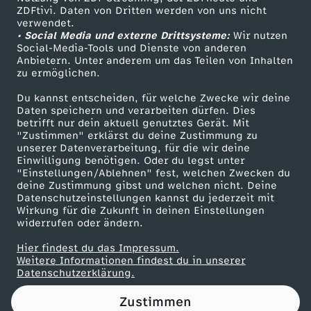
ZDFtivi. Daten von Dritten werden von uns nicht
o
Das ZDF
verwendet.
• Social Media und externe Drittsysteme:
Wir nutzen
ZDF Unternehmen
m
Social-Media-Tools und Dienste von anderen
Anbietern. Unter anderem um das Teilen von Inhalten
Karriere
zu ermöglichen.
b
Presseportal
Du kannst entscheiden, für welche Zwecke wir deine
ZDF goes Schule
Daten speichern und verarbeiten dürfen. Dies
e
betrifft nur dein aktuell genutztes Gerät. Mit
Werbefernsehen
"Zustimmen" erklärst du deine Zustimmung zu
I
unserer Datenverarbeitung, für die wir deine
Mainzelmännchen
Einwilligung benötigen. Oder du legst unter
"Einstellungen/Ablehnen" fest, welchen Zwecken du
r
deine Zustimmung gibst und welchen nicht. Deine
Datenschutzeinstellungen kannst du jederzeit mit
Wirkung für die Zukunft in deinen Einstellungen
a
widerrufen oder ändern.
n
Hier findest du das Impressum.
Partner
Weitere Informationen findest du in unserer
Datenschutzerklärung.
s
Zustimmen