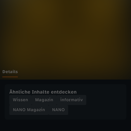
a
z
i
n
-
K
Details
a
Ähnliche Inhalte entdecken
n
Wissen
Magazin
informativ
NANO Magazin
NANO
n
e