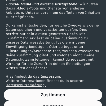
• Social Media und externe Drittsysteme:
u
Wir nutzen
ZDF Unternehmen
Social-Media-Tools und Dienste von anderen
Anbietern. Unter anderem um das Teilen von Inhalten
Karriere
n
zu ermöglichen.
Presseportal
Du kannst entscheiden, für welche Zwecke wir deine
f
ZDF goes Schule
Daten speichern und verarbeiten dürfen. Dies
betrifft nur dein aktuell genutztes Gerät. Mit
Werbefernsehen
"Zustimmen" erklärst du deine Zustimmung zu
t
unserer Datenverarbeitung, für die wir deine
Mainzelmännchen
Einwilligung benötigen. Oder du legst unter
d
"Einstellungen/Ablehnen" fest, welchen Zwecken du
deine Zustimmung gibst und welchen nicht. Deine
Datenschutzeinstellungen kannst du jederzeit mit
e
Wirkung für die Zukunft in deinen Einstellungen
widerrufen oder ändern.
r
Hier findest du das Impressum.
Partner
Weitere Informationen findest du in unserer
d
Datenschutzerklärung.
Zustimmen
e