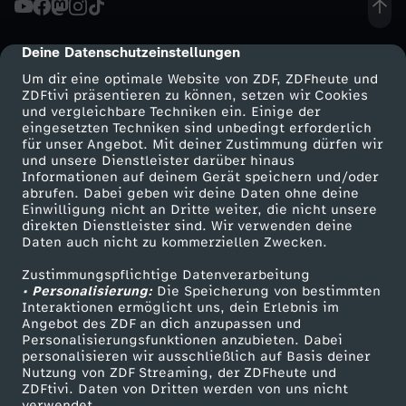
e
Deine Datenschutzeinstellungen
cmp-dialog-description
h
Um dir eine optimale Website von ZDF, ZDFheute und
ZDFtivi präsentieren zu können, setzen wir Cookies
und vergleichbare Techniken ein. Einige der
t
eingesetzten Techniken sind unbedingt erforderlich
für unser Angebot. Mit deiner Zustimmung dürfen wir
Mehr ZDF
Service
und unsere Dienstleister darüber hinaus
d
Informationen auf deinem Gerät speichern und/oder
ZDF-Apps
ZDFmitreden
abrufen. Dabei geben wir deine Daten ohne deine
i
Einwilligung nicht an Dritte weiter, die nicht unsere
Smart TV
Kontakt zum ZDF
direkten Dienstleister sind. Wir verwenden deine
Daten auch nicht zu kommerziellen Zwecken.
ZDFtext
Tickets
e
Zustimmungspflichtige Datenverarbeitung
Livestreams
Zuschauerservice
• Personalisierung:
Z
Die Speicherung von bestimmten
Sendungen A-Z
Hilfe
Interaktionen ermöglicht uns, dein Erlebnis im
Angebot des ZDF an dich anzupassen und
TV-Programm
u
Personalisierungsfunktionen anzubieten. Dabei
personalisieren wir ausschließlich auf Basis deiner
Nutzung von ZDF Streaming, der ZDFheute und
k
ZDFtivi. Daten von Dritten werden von uns nicht
Das ZDF
verwendet.