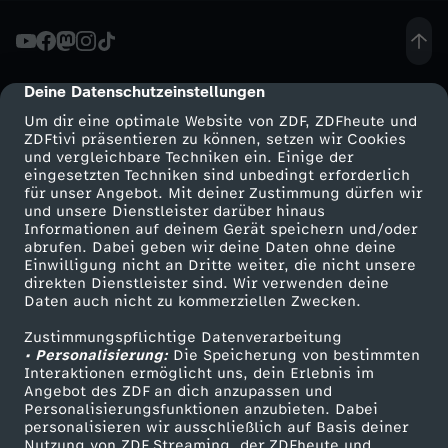
w
e
Deine Datenschutzeinstellungen
cmp-dialog-description
Um dir eine optimale Website von ZDF, ZDFheute und
n
ZDFtivi präsentieren zu können, setzen wir Cookies
und vergleichbare Techniken ein. Einige der
eingesetzten Techniken sind unbedingt erforderlich
i
für unser Angebot. Mit deiner Zustimmung dürfen wir
Mehr ZDF
Service
und unsere Dienstleister darüber hinaus
g
Informationen auf deinem Gerät speichern und/oder
ZDF-Apps
ZDFmitreden
abrufen. Dabei geben wir deine Daten ohne deine
Einwilligung nicht an Dritte weiter, die nicht unsere
e
Smart TV
Kontakt zum ZDF
direkten Dienstleister sind. Wir verwenden deine
Daten auch nicht zu kommerziellen Zwecken.
ZDFtext
Tickets
r
Zustimmungspflichtige Datenverarbeitung
Livestreams
Zuschauerservice
• Personalisierung:
Die Speicherung von bestimmten
F
Sendungen A-Z
Hilfe
Interaktionen ermöglicht uns, dein Erlebnis im
Angebot des ZDF an dich anzupassen und
TV-Programm
Personalisierungsfunktionen anzubieten. Dabei
l
personalisieren wir ausschließlich auf Basis deiner
Nutzung von ZDF Streaming, der ZDFheute und