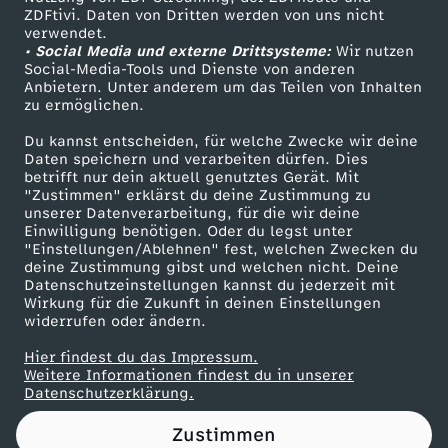
ZDFtivi. Daten von Dritten werden von uns nicht
u
Das ZDF
verwendet.
• Social Media und externe Drittsysteme:
Wir nutzen
ZDF Unternehmen
g
Social-Media-Tools und Dienste von anderen
Anbietern. Unter anderem um das Teilen von Inhalten
Karriere
zu ermöglichen.
i
Presseportal
Du kannst entscheiden, für welche Zwecke wir deine
ZDF goes Schule
Daten speichern und verarbeiten dürfen. Dies
n
betrifft nur dein aktuell genutztes Gerät. Mit
Werbefernsehen
"Zustimmen" erklärst du deine Zustimmung zu
s
unserer Datenverarbeitung, für die wir deine
Mainzelmännchen
Einwilligung benötigen. Oder du legst unter
"Einstellungen/Ablehnen" fest, welchen Zwecken du
e
deine Zustimmung gibst und welchen nicht. Deine
Datenschutzeinstellungen kannst du jederzeit mit
Wirkung für die Zukunft in deinen Einstellungen
k
widerrufen oder ändern.
t
Hier findest du das Impressum.
Partner
Weitere Informationen findest du in unserer
Datenschutzerklärung.
e
Zustimmen