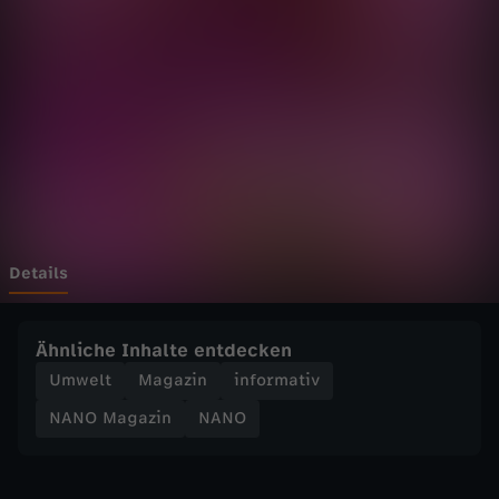
a
z
i
n
-
I
Details
m
Ähnliche Inhalte entdecken
m
Umwelt
Magazin
informativ
NANO Magazin
NANO
e
r