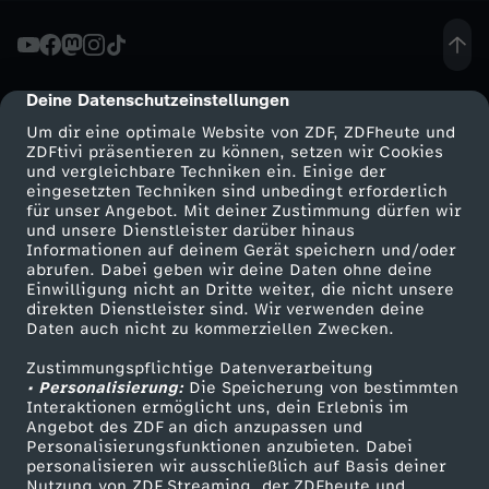
l
i
Deine Datenschutzeinstellungen
cmp-dialog-description
Um dir eine optimale Website von ZDF, ZDFheute und
m
ZDFtivi präsentieren zu können, setzen wir Cookies
und vergleichbare Techniken ein. Einige der
eingesetzten Techniken sind unbedingt erforderlich
a
für unser Angebot. Mit deiner Zustimmung dürfen wir
Mehr ZDF
Service
und unsere Dienstleister darüber hinaus
-
Informationen auf deinem Gerät speichern und/oder
ZDF-Apps
ZDFmitreden
abrufen. Dabei geben wir deine Daten ohne deine
Einwilligung nicht an Dritte weiter, die nicht unsere
K
Smart TV
Kontakt zum ZDF
direkten Dienstleister sind. Wir verwenden deine
Daten auch nicht zu kommerziellen Zwecken.
ZDFtext
Tickets
o
Zustimmungspflichtige Datenverarbeitung
Livestreams
Zuschauerservice
• Personalisierung:
Die Speicherung von bestimmten
n
Sendungen A-Z
Hilfe
Interaktionen ermöglicht uns, dein Erlebnis im
Angebot des ZDF an dich anzupassen und
TV-Programm
Personalisierungsfunktionen anzubieten. Dabei
f
personalisieren wir ausschließlich auf Basis deiner
Nutzung von ZDF Streaming, der ZDFheute und