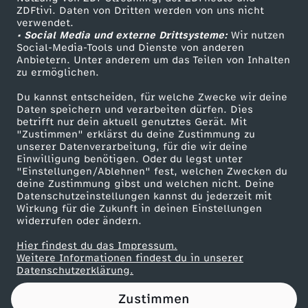
ZDFtivi. Daten von Dritten werden von uns nicht
e
Das ZDF
verwendet.
• Social Media und externe Drittsysteme:
Wir nutzen
ZDF Unternehmen
r
Social-Media-Tools und Dienste von anderen
Anbietern. Unter anderem um das Teilen von Inhalten
Karriere
zu ermöglichen.
e
Presseportal
Du kannst entscheiden, für welche Zwecke wir deine
ZDF goes Schule
Daten speichern und verarbeiten dürfen. Dies
n
betrifft nur dein aktuell genutztes Gerät. Mit
Werbefernsehen
"Zustimmen" erklärst du deine Zustimmung zu
z
unserer Datenverarbeitung, für die wir deine
Mainzelmännchen
Einwilligung benötigen. Oder du legst unter
"Einstellungen/Ablehnen" fest, welchen Zwecken du
i
deine Zustimmung gibst und welchen nicht. Deine
Datenschutzeinstellungen kannst du jederzeit mit
Wirkung für die Zukunft in deinen Einstellungen
n
widerrufen oder ändern.
B
Hier findest du das Impressum.
Partner
Weitere Informationen findest du in unserer
Datenschutzerklärung.
e
Zustimmen