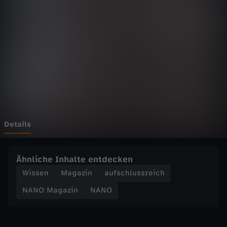
a
z
i
n
-
W
Details
e
Ähnliche Inhalte entdecken
l
Wissen
Magazin
aufschlussreich
NANO Magazin
NANO
t
k