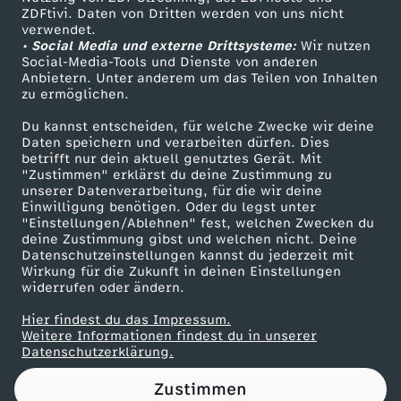
ZDFtivi. Daten von Dritten werden von uns nicht
e
Das ZDF
verwendet.
• Social Media und externe Drittsysteme:
Wir nutzen
ZDF Unternehmen
g
Social-Media-Tools und Dienste von anderen
Anbietern. Unter anderem um das Teilen von Inhalten
Karriere
zu ermöglichen.
a
Presseportal
Du kannst entscheiden, für welche Zwecke wir deine
ZDF goes Schule
Daten speichern und verarbeiten dürfen. Dies
c
betrifft nur dein aktuell genutztes Gerät. Mit
Werbefernsehen
"Zustimmen" erklärst du deine Zustimmung zu
i
unserer Datenverarbeitung, für die wir deine
Mainzelmännchen
Einwilligung benötigen. Oder du legst unter
"Einstellungen/Ablehnen" fest, welchen Zwecken du
t
deine Zustimmung gibst und welchen nicht. Deine
Datenschutzeinstellungen kannst du jederzeit mit
Wirkung für die Zukunft in deinen Einstellungen
y
widerrufen oder ändern.
g
Hier findest du das Impressum.
Partner
Weitere Informationen findest du in unserer
Datenschutzerklärung.
e
Zustimmen