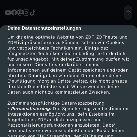
a
n
Deine Datenschutzeinstellungen
cmp-dialog-description
Um dir eine optimale Website von ZDF, ZDFheute und
-
ZDFtivi präsentieren zu können, setzen wir Cookies
und vergleichbare Techniken ein. Einige der
eingesetzten Techniken sind unbedingt erforderlich
E
für unser Angebot. Mit deiner Zustimmung dürfen wir
Mehr ZDF
Service
und unsere Dienstleister darüber hinaus
i
Informationen auf deinem Gerät speichern und/oder
ZDF-Apps
ZDFmitreden
abrufen. Dabei geben wir deine Daten ohne deine
Einwilligung nicht an Dritte weiter, die nicht unsere
n
Smart TV
Kontakt zum ZDF
direkten Dienstleister sind. Wir verwenden deine
Daten auch nicht zu kommerziellen Zwecken.
ZDFtext
Tickets
e
Zustimmungspflichtige Datenverarbeitung
Livestreams
Zuschauerservice
• Personalisierung:
Die Speicherung von bestimmten
r
Sendungen A-Z
Hilfe
Interaktionen ermöglicht uns, dein Erlebnis im
Angebot des ZDF an dich anzupassen und
TV-Programm
Personalisierungsfunktionen anzubieten. Dabei
M
personalisieren wir ausschließlich auf Basis deiner
Nutzung von ZDF Streaming, der ZDFheute und