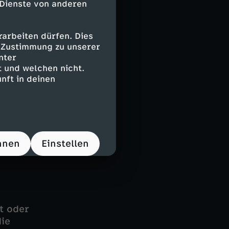
 Dienste von anderen
arbeiten dürfen. Dies
e Zustimmung zu unserer
nter
lhi täglich rund
 und welchen nicht.
indern aus
nft in deinen
. Unterstützt
Rechnen – und
en wichtige
ekt mit, das
 der Slums
hnen
Einstellen
t oder
die