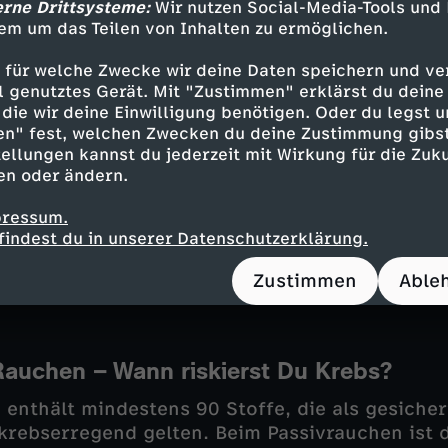
erne Drittsysteme:
Wir nutzen Social-Media-Tools und
em um das Teilen von Inhalten zu ermöglichen.
 für welche Zwecke wir deine Daten speichern und ver
nung durch Straßenschule
ell genutztes Gerät. Mit "Zustimmen" erklärst du dein
die wir deine Einwilligung benötigen. Oder du legst u
n unterrichtet der Polizist Than Singh in Neu-De
en" fest, welchen Zwecken du deine Zustimmung gibst
inem Parkplatz. Seine "Straßenschule“ bietet K
ellungen kannst du jederzeit mit Wirkung für die Zuku
 Zugang zu Bildung, den sie sonst nicht hätten
en oder ändern.
n Lehrkräften lernen sie Lesen, Schreiben und 
 Spenden sowie einem kostenlosen Mittagess
pressum.
findest du in unserer Datenschutzerklärung.
Helferinnen und Rikscha-Fahrer tragen das Proj
e realistische Chance auf ein Leben außerhalb
Zustimmen
Able
Rauchen – Wann riskierst Du Krebs?
 enthält mindestens 90 Stoffe, die als gesicher
krebserregend gelten. Beim Passivrauchen ist 