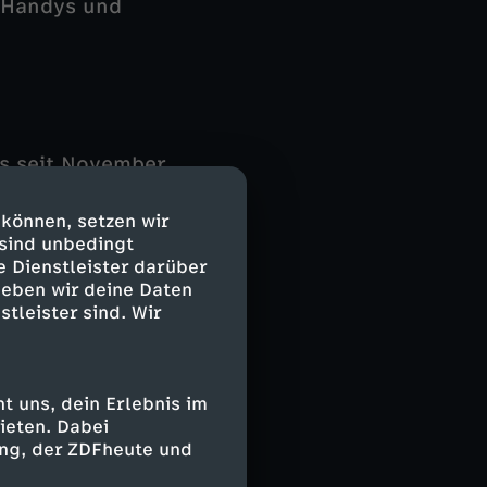
t Handys und
s seit November
Handytaschen
duzieren, die
 können, setzen wir
eniger Störungen
 sind unbedingt
e Dienstleister darüber
ele
geben wir deine Daten
schwierig und
stleister sind. Wir
tändig sichern
a deutlich
 uns, dein Erlebnis im
ieten. Dabei
ing, der ZDFheute und
ngszentrum für