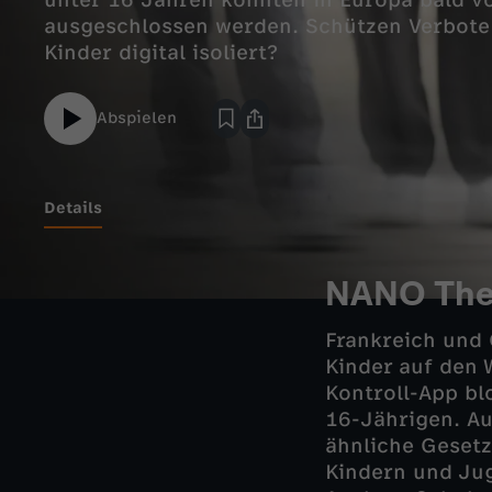
unter 16 Jahren könnten in Europa bald v
ausgeschlossen werden. Schützen Verbote
Kinder digital isoliert?
Abspielen
Details
NANO Th
Frankreich und 
Kinder auf den W
Kontroll-App bl
16-Jährigen. Au
ähnliche Gesetz
Kindern und Jug