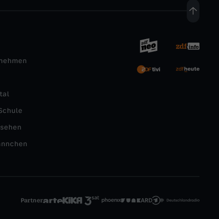
rnehmen
tal
Schule
nsehen
ännchen
Partner