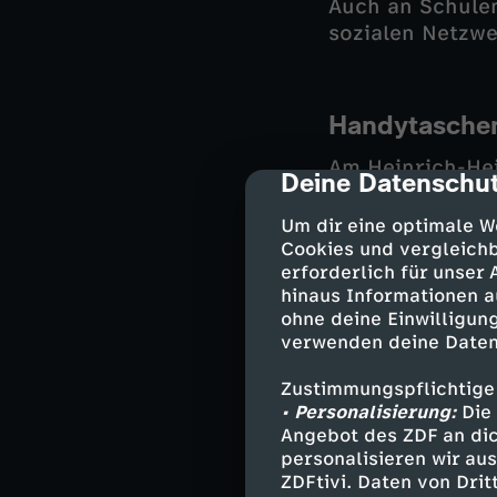
Auch an Schule
sozialen Netzwe
Handytaschen
Am Heinrich-He
Deine Datenschut
cmp-dialog-des
während der Sch
weggeschlossen.
Um dir eine optimale W
zuvor den Allta
Cookies und vergleichb
erforderlich für unser
im Unterricht u
hinaus Informationen a
Schülerinnen un
ohne deine Einwilligung
teilweise unger
verwenden deine Daten
lassen, zieht di
weniger Konflik
Zustimmungspflichtige
• Personalisierung:
Die 
Angebot des ZDF an dic
personalisieren wir au
Gesprächsgast:
ZDFtivi. Daten von Dri
psychische Ges