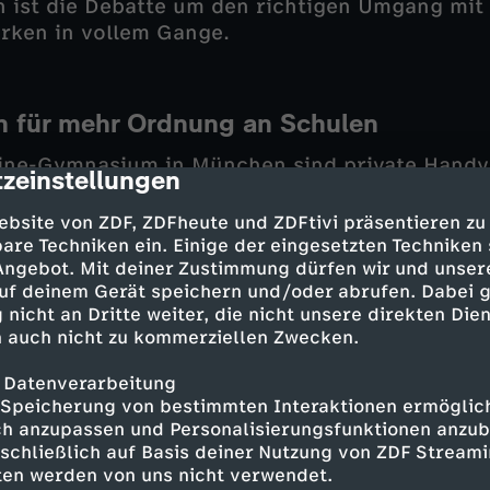
n ist die Debatte um den richtigen Umgang mi
rken in vollem Gange.
 für mehr Ordnung an Schulen
ine-Gymnasium in München sind private Handy
zeinstellungen
cription
ulzeit verboten und werden in individuellen 
 Die Schule will so Ablenkung und Konflikte re
ebsite von ZDF, ZDFheute und ZDFtivi präsentieren zu
g stark belasteten. Lehrkräfte berichten von w
are Techniken ein. Einige der eingesetzten Techniken
 Angebot. Mit deiner Zustimmung dürfen wir und unser
nd mehr sozialem Miteinander in den Pausen. Vi
uf deinem Gerät speichern und/oder abrufen. Dabei 
d Schüler empfinden die Regelung jedoch als 
 nicht an Dritte weiter, die nicht unsere direkten Dien
echt. Obwohl sich die Handytaschen nicht volls
 auch nicht zu kommerziellen Zwecken.
e Schulleitung insgesamt eine positive Bilanz, d
te auftreten.
 Datenverarbeitung
Speicherung von bestimmten Interaktionen ermöglicht
h anzupassen und Personalisierungsfunktionen anzub
sschließlich auf Basis deiner Nutzung von ZDF Stream
Julia Brailovskaia, Forschungs- und Behandlu
tten werden von uns nicht verwendet.
undheit (FBZ), Ruhr-Universität Bochum