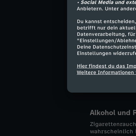
• Social Media und ext
Anbietern. Unter ander
Du kannst entscheiden,
Indien: Hoff
betrifft nur dein aktu
Datenverarbeitung, für 
Seit acht Jahre
"Einstellungen/Ablehn
80 Kinder auf e
Deine Datenschutzeinst
armen Fami-lien
Einstellungen widerruf
von freiwillige
bekommen durch
Hier findest du das Im
Weitere Informationen 
Unterstützung. 
den Kindern ein
eröffnet.
Alkohol und 
Zigarettenrauch
wahrscheinlich 