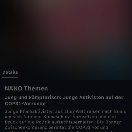
a
z
i
n
-
C
Details
O
NANO Themen
Jung und kämpferisch: Junge Aktivisten auf der
P
COP31-Vorrunde
Junge Klimaaktivisten aus aller Welt reisen nach Bonn,
3
um sich für mehr Klimaschutz einzusetzen und den
Druck auf die Politik aufrechtzuerhalten. Die Bonner
Zwischenkonferenz bereitet die COP31 vor und
1