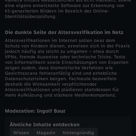
Kamera mittels Wasserzeichen als echt markiert, sowie
:
eine eigens entwickelte Software zur Erkennung von
KI-generierten Bildern im Bereich der Online-
Identitätsüberprüfung.
J
Die dunkle Seite der Altersverifikation im Netz
u
Altersverifikationen im Internet sollen zwar dem
Schutz von Kindern dienen, erweisen sich in der Praxis
g
jedoch häufig als leicht zu umgehen – etwa durch
VPNs, fremde Ausweise oder technische Tricks. Tests
von Informatikern sowie Einschätzungen von Experten
e
zeigen zudem, dass biometrische Verfahren wie
Gesichtsscans fehleranfällig sind und erhebliche
n
Datenschutzrisiken bergen. Fachleute bezweifeln
deshalb die Wirksamkeit verpflichtender
Altersverifikationen und plädieren stattdessen für
d
mehr Aufklärung und stärkere Medienkompetenz.
m
Moderation: Ingolf Baur
a
Ähnliche Inhalte entdecken
Wissen
Magazin
hintergründig