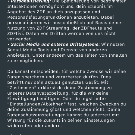
• Personalisierung:
Die Speicherung von bestimmten
Sendungen A-Z
Hilfe
Interaktionen ermöglicht uns, dein Erlebnis im
f
Angebot des ZDF an dich anzupassen und
TV-Programm
Personalisierungsfunktionen anzubieten. Dabei
personalisieren wir ausschließlich auf Basis deiner
D
Nutzung von ZDF Streaming, der ZDFheute und
ZDFtivi. Daten von Dritten werden von uns nicht
Das ZDF
verwendet.
e
• Social Media und externe Drittsysteme:
Wir nutzen
ZDF Unternehmen
Social-Media-Tools und Dienste von anderen
l
Anbietern. Unter anderem um das Teilen von Inhalten
Karriere
zu ermöglichen.
Presseportal
e
Du kannst entscheiden, für welche Zwecke wir deine
ZDF goes Schule
Daten speichern und verarbeiten dürfen. Dies
betrifft nur dein aktuell genutztes Gerät. Mit
g
Werbefernsehen
"Zustimmen" erklärst du deine Zustimmung zu
unserer Datenverarbeitung, für die wir deine
Mainzelmännchen
i
Einwilligung benötigen. Oder du legst unter
"Einstellungen/Ablehnen" fest, welchen Zwecken du
deine Zustimmung gibst und welchen nicht. Deine
e
Datenschutzeinstellungen kannst du jederzeit mit
Wirkung für die Zukunft in deinen Einstellungen
widerrufen oder ändern.
r