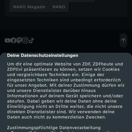
c
NANO Magazin
NANO
h
t
D
Deine Datenschutzeinstellungen
cmp-dialog-description
r
Um dir eine optimale Website von ZDF, ZDFheute und
ZDFtivi präsentieren zu können, setzen wir Cookies
u
und vergleichbare Techniken ein. Einige der
eingesetzten Techniken sind unbedingt erforderlich
für unser Angebot. Mit deiner Zustimmung dürfen wir
c
Mehr ZDF
Service
und unsere Dienstleister darüber hinaus
Informationen auf deinem Gerät speichern und/oder
k
ZDF-Apps
ZDFmitreden
abrufen. Dabei geben wir deine Daten ohne deine
Einwilligung nicht an Dritte weiter, die nicht unsere
Smart TV
Kontakt zum ZDF
direkten Dienstleister sind. Wir verwenden deine
a
Daten auch nicht zu kommerziellen Zwecken.
ZDFtext
Tickets
Zustimmungspflichtige Datenverarbeitung
u
Livestreams
Zuschauerservice