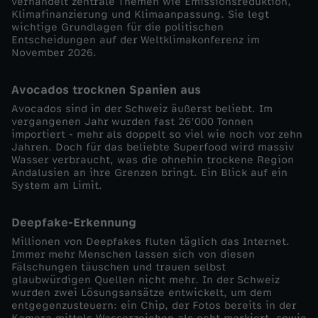
verhandelt zentrale Themen wie Emissionsreduktion,
Klimafinanzierung und Klimaanpassung. Sie legt
-
wichtige Grundlagen für die politischen
Entscheidungen auf der Weltklimakonferenz im
November 2026.
V
Avocados trocknen Spanien aus
o
Avocados sind in der Schweiz äußerst beliebt. Im
vergangenen Jahr wurden fast 26’000 Tonnen
r
importiert - mehr als doppelt so viel wie noch vor zehn
Jahren. Doch für das beliebte Superfood wird massiv
Wasser verbraucht, was die ohnehin trockene Region
r
Andalusien an ihre Grenzen bringt. Ein Blick auf ein
System am Limit.
u
Deepfake-Erkennung
n
Millionen von Deepfakes fluten täglich das Internet.
Immer mehr Menschen lassen sich von diesen
d
Fälschungen täuschen und trauen selbst
glaubwürdigen Quellen nicht mehr. In der Schweiz
wurden zwei Lösungsansätze entwickelt, um dem
e
entgegenzusteuern: ein Chip, der Fotos bereits in der