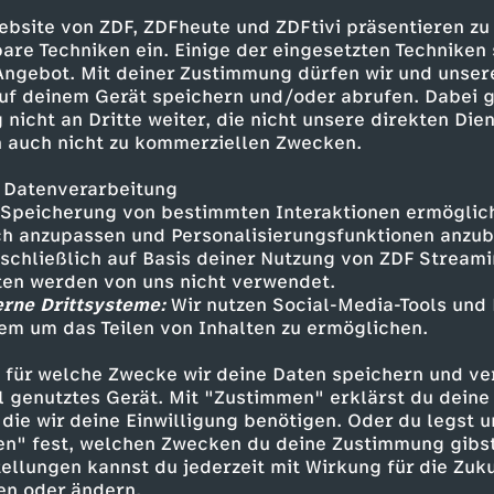
ebsite von ZDF, ZDFheute und ZDFtivi präsentieren zu
örden sprechen von „Wegwerf-Agenten“ oder Lo
are Techniken ein. Einige der eingesetzten Techniken
nt sind Personen ohne Geheimdienstausbildung
 Angebot. Mit deiner Zustimmung dürfen wir und unser
der Messenger angeworben werden. Hinter den 
uf deinem Gerät speichern und/oder abrufen. Dabei 
 häufig ausländische Nachrichtendienste stehe
 nicht an Dritte weiter, die nicht unsere direkten Dien
etroffenen werden gezielt in kleinen Schritten 
 auch nicht zu kommerziellen Zwecken.
 wofür ihre Handlungen am Ende dienen: Ein A
 Datenverarbeitung
Speicherung von bestimmten Interaktionen ermöglicht
h anzupassen und Personalisierungsfunktionen anzub
sschließlich auf Basis deiner Nutzung von ZDF Stream
ungen, große Wirkung für die Geheimdie
tten werden von uns nicht verwendet.
erne Drittsysteme:
Wir nutzen Social-Media-Tools und
rken isoliert betrachtet harmlos: Fotos von G
em um das Teilen von Inhalten zu ermöglichen.
Abläufen oder der Transport von Paketen mit z
 für welche Zwecke wir deine Daten speichern und ver
us vielen dieser Einzelinformationen lassen si
ell genutztes Gerät. Mit "Zustimmen" erklärst du dein
kritische Infrastruktur, militärische Standorte 
die wir deine Einwilligung benötigen. Oder du legst u
in liegt die Brisanz: Die eigentliche Wirkung e
en" fest, welchen Zwecken du deine Zustimmung gibst
ieler kleiner Aufträge.
ellungen kannst du jederzeit mit Wirkung für die Zuku
en oder ändern.