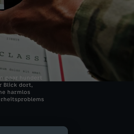
in paar hundert
 Blick dort,
che harmlos
erheitsproblems