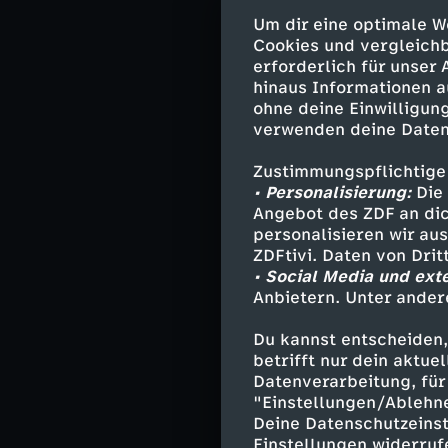
Um dir eine optimale W
Sicherheitsbeh
Cookies und vergleichb
Agenten. Gemei
erforderlich für unser
Social Media o
hinaus Informationen a
laut Ermittlern
ohne deine Einwilligung
Russland. Die B
verwenden deine Daten
ohne zu wissen,
Zustimmungspflichtige
Schatten.
• Personalisierung:
Die 
Angebot des ZDF an dic
personalisieren wir au
Kleine Handl
ZDFtivi. Daten von Dri
• Social Media und ext
Die Aufgaben wi
Anbietern. Unter ander
Beobachten von 
Du kannst entscheiden,
Tarnung. Doch a
betrifft nur dein aktu
ableiten – über 
Datenverarbeitung, für 
Wege. Genau dar
"Einstellungen/Ablehn
Zusammenspiel v
Deine Datenschutzeinst
Einstellungen widerruf