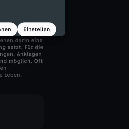
was den
hnen
Einstellen
iben und die
ehen darin eine
g setzt. Für die
ungen, Anklagen
nd möglich. Oft
ren
e Leben.