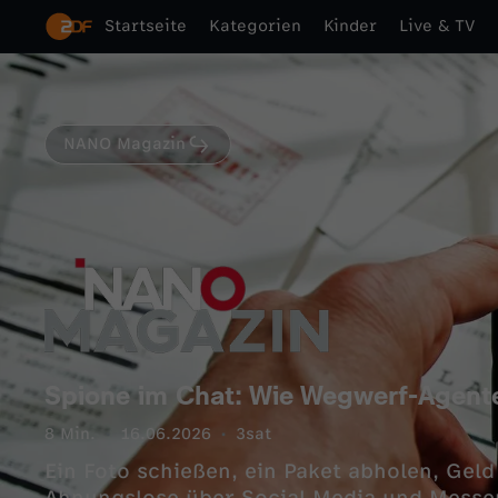
Startseite
Kategorien
Kinder
Live & TV
NANO Magazin
Spione im Chat: Wie Wegwerf-Agent
8 Min.
16.06.2026
3sat
Ein Foto schießen, ein Paket abholen, Gel