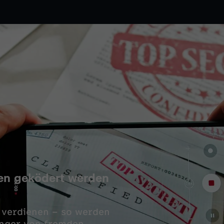
en geködert werden
d verdienen – so werden