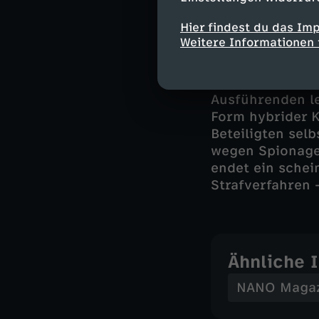
Hier findest du das Im
Warum das La
Weitere Informationen 
Beteiligten d
Das System funk
Ausführenden le
Form hybrider K
Beteiligten sel
wegen Spionage 
endet ein schei
Strafverfahren 
Ähnliche 
NANO Maga