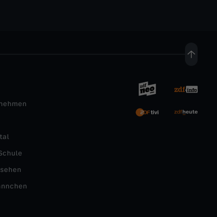
rnehmen
tal
Schule
nsehen
ännchen