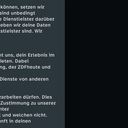
 können, setzen wir
w-Level-
 sind unbedingt
, die über
e Dienstleister darüber
Anfragen sollen
geben wir deine Daten
n, insbesondere
stleister sind. Wir
eingesetzt, oft
ufrag aus dem
 uns, dein Erlebnis im
ieten. Dabei
ing, der ZDFheute und
nste
 Dienste von anderen
ebäuden, das
usätzlicher
arbeiten dürfen. Dies
ch Muster
e Zustimmung zu unserer
oder logistische
nter
ntsteht erst im
 und welchen nicht.
nft in deinen