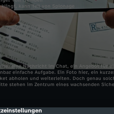
enger von fremden
lingt, kann Teil von Spionage
eise: eine Nachricht im Chat, ein Angebot für e
nbar einfache Aufgabe. Ein Foto hier, ein kurzer
Paket abholen und weiterleiten. Doch genau sol
itte stehen im Zentrum eines wachsenden Sich
zeinstellungen
cription
ten: Spione ohne Ausbildung