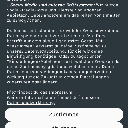
• Social Media und externe Drittsysteme:
i
Wir nutzen
ZDF Unternehmen
Social-Media-Tools und Dienste von anderen
Anbietern. Unter anderem um das Teilen von Inhalten
Karriere
n
zu ermöglichen.
Presseportal
Du kannst entscheiden, für welche Zwecke wir deine
d
ZDF goes Schule
Daten speichern und verarbeiten dürfen. Dies
betrifft nur dein aktuell genutztes Gerät. Mit
Werbefernsehen
"Zustimmen" erklärst du deine Zustimmung zu
e
unserer Datenverarbeitung, für die wir deine
Mainzelmännchen
Einwilligung benötigen. Oder du legst unter
r
"Einstellungen/Ablehnen" fest, welchen Zwecken du
deine Zustimmung gibst und welchen nicht. Deine
Datenschutzeinstellungen kannst du jederzeit mit
t
Wirkung für die Zukunft in deinen Einstellungen
widerrufen oder ändern.
I
Hier findest du das Impressum.
Partner
Weitere Informationen findest du in unserer
n
Datenschutzerklärung.
Zustimmen
f