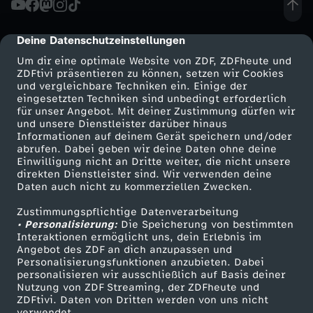
u
Deine Datenschutzeinstellungen
cmp-dialog-description
r
Um dir eine optimale Website von ZDF, ZDFheute und
ZDFtivi präsentieren zu können, setzen wir Cookies
und vergleichbare Techniken ein. Einige der
i
eingesetzten Techniken sind unbedingt erforderlich
für unser Angebot. Mit deiner Zustimmung dürfen wir
Mehr ZDF
Service
und unsere Dienstleister darüber hinaus
e
Informationen auf deinem Gerät speichern und/oder
ZDF-Apps
ZDFmitreden
abrufen. Dabei geben wir deine Daten ohne deine
r
Einwilligung nicht an Dritte weiter, die nicht unsere
Smart TV
Kontakt zum ZDF
direkten Dienstleister sind. Wir verwenden deine
Daten auch nicht zu kommerziellen Zwecken.
ZDFtext
Tickets
u
Zustimmungspflichtige Datenverarbeitung
Livestreams
Zuschauerservice
• Personalisierung:
n
Die Speicherung von bestimmten
Sendungen A-Z
Hilfe
Interaktionen ermöglicht uns, dein Erlebnis im
Angebot des ZDF an dich anzupassen und
TV-Programm
g
Personalisierungsfunktionen anzubieten. Dabei
personalisieren wir ausschließlich auf Basis deiner
Nutzung von ZDF Streaming, der ZDFheute und
m
ZDFtivi. Daten von Dritten werden von uns nicht
Das ZDF
verwendet.