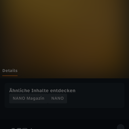
a
z
i
n
-
R
Details
e
Ähnliche Inhalte entdecken
n
NANO Magazin
NANO
a
t