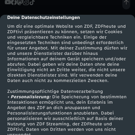
h
Deine Datenschutzeinstellungen
cmp-dialog-description
t
Um dir eine optimale Website von ZDF, ZDFheute und
ZDFtivi präsentieren zu können, setzen wir Cookies
und vergleichbare Techniken ein. Einige der
i
eingesetzten Techniken sind unbedingt erforderlich
für unser Angebot. Mit deiner Zustimmung dürfen wir
Mehr ZDF
Service
und unsere Dienstleister darüber hinaus
g
Informationen auf deinem Gerät speichern und/oder
ZDF-Apps
ZDFmitreden
abrufen. Dabei geben wir deine Daten ohne deine
s
Einwilligung nicht an Dritte weiter, die nicht unsere
Smart TV
Kontakt zum ZDF
direkten Dienstleister sind. Wir verwenden deine
Daten auch nicht zu kommerziellen Zwecken.
ZDFtext
Tickets
i
Zustimmungspflichtige Datenverarbeitung
Livestreams
Zuschauerservice
• Personalisierung:
n
Die Speicherung von bestimmten
Sendungen A-Z
Hilfe
Interaktionen ermöglicht uns, dein Erlebnis im
Angebot des ZDF an dich anzupassen und
TV-Programm
d
Personalisierungsfunktionen anzubieten. Dabei
personalisieren wir ausschließlich auf Basis deiner
Nutzung von ZDF Streaming, der ZDFheute und
I
ZDFtivi. Daten von Dritten werden von uns nicht
Das ZDF
verwendet.