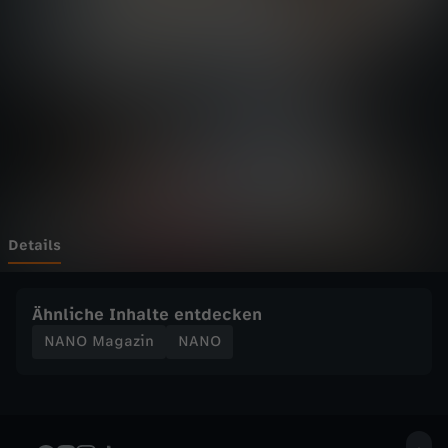
a
z
i
n
-
S
Details
o
Ähnliche Inhalte entdecken
w
NANO Magazin
NANO
i
c