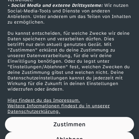
• Social Media und externe Drittsysteme:
n
Wir nutzen
ZDF Unternehmen
Social-Media-Tools und Dienste von anderen
Anbietern. Unter anderem um das Teilen von Inhalten
Karriere
v
zu ermöglichen.
Presseportal
Du kannst entscheiden, für welche Zwecke wir deine
e
ZDF goes Schule
Daten speichern und verarbeiten dürfen. Dies
betrifft nur dein aktuell genutztes Gerät. Mit
Werbefernsehen
"Zustimmen" erklärst du deine Zustimmung zu
s
unserer Datenverarbeitung, für die wir deine
Mainzelmännchen
Einwilligung benötigen. Oder du legst unter
t
"Einstellungen/Ablehnen" fest, welchen Zwecken du
deine Zustimmung gibst und welchen nicht. Deine
Datenschutzeinstellungen kannst du jederzeit mit
i
Wirkung für die Zukunft in deinen Einstellungen
widerrufen oder ändern.
o
Hier findest du das Impressum.
Partner
Weitere Informationen findest du in unserer
n
Datenschutzerklärung.
Zustimmen
e