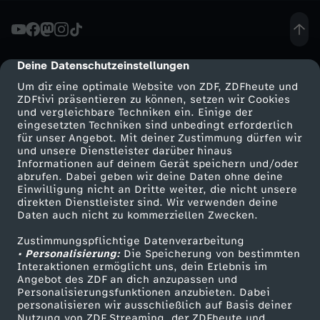
f
.
Deine Datenschutzeinstellungen
cmp-dialog-description
Um dir eine optimale Website von ZDF, ZDFheute und
A
ZDFtivi präsentieren zu können, setzen wir Cookies
und vergleichbare Techniken ein. Einige der
eingesetzten Techniken sind unbedingt erforderlich
n
für unser Angebot. Mit deiner Zustimmung dürfen wir
Mehr ZDF
Service
und unsere Dienstleister darüber hinaus
d
Informationen auf deinem Gerät speichern und/oder
ZDF-Apps
ZDFmitreden
abrufen. Dabei geben wir deine Daten ohne deine
Einwilligung nicht an Dritte weiter, die nicht unsere
r
Smart TV
Kontakt zum ZDF
direkten Dienstleister sind. Wir verwenden deine
Daten auch nicht zu kommerziellen Zwecken.
ZDFtext
Tickets
e
Zustimmungspflichtige Datenverarbeitung
Livestreams
Zuschauerservice
• Personalisierung:
Die Speicherung von bestimmten
a
Sendungen A-Z
Hilfe
Interaktionen ermöglicht uns, dein Erlebnis im
Angebot des ZDF an dich anzupassen und
TV-Programm
Personalisierungsfunktionen anzubieten. Dabei
s
personalisieren wir ausschließlich auf Basis deiner
Nutzung von ZDF Streaming, der ZDFheute und