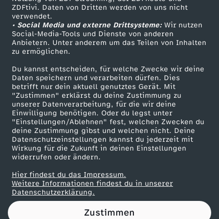
ZDFtivi. Daten von Dritten werden von uns nicht
:
Das ZDF
verwendet.
• Social Media und externe Drittsysteme:
Wir nutzen
ZDF Unternehmen
E
Social-Media-Tools und Dienste von anderen
Anbietern. Unter anderem um das Teilen von Inhalten
Karriere
zu ermöglichen.
s
Presseportal
Du kannst entscheiden, für welche Zwecke wir deine
ZDF goes Schule
Daten speichern und verarbeiten dürfen. Dies
d
betrifft nur dein aktuell genutztes Gerät. Mit
Werbefernsehen
"Zustimmen" erklärst du deine Zustimmung zu
r
unserer Datenverarbeitung, für die wir deine
Mainzelmännchen
Einwilligung benötigen. Oder du legst unter
"Einstellungen/Ablehnen" fest, welchen Zwecken du
o
deine Zustimmung gibst und welchen nicht. Deine
Datenschutzeinstellungen kannst du jederzeit mit
Wirkung für die Zukunft in deinen Einstellungen
h
widerrufen oder ändern.
t
Hier findest du das Impressum.
Partner
Weitere Informationen findest du in unserer
Datenschutzerklärung.
e
Zustimmen