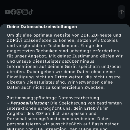
m
p
Deine Datenschutzeinstellungen
cmp-dialog-description
Um dir eine optimale Website von ZDF, ZDFheute und
v
ZDFtivi präsentieren zu können, setzen wir Cookies
und vergleichbare Techniken ein. Einige der
eingesetzten Techniken sind unbedingt erforderlich
s
für unser Angebot. Mit deiner Zustimmung dürfen wir
Mehr ZDF
Service
und unsere Dienstleister darüber hinaus
.
Informationen auf deinem Gerät speichern und/oder
ZDF-Apps
ZDFmitreden
abrufen. Dabei geben wir deine Daten ohne deine
Einwilligung nicht an Dritte weiter, die nicht unsere
M
Smart TV
Kontakt zum ZDF
direkten Dienstleister sind. Wir verwenden deine
Daten auch nicht zu kommerziellen Zwecken.
ZDFtext
Tickets
u
Zustimmungspflichtige Datenverarbeitung
Livestreams
Zuschauerservice
• Personalisierung:
Die Speicherung von bestimmten
s
Sendungen A-Z
Hilfe
Interaktionen ermöglicht uns, dein Erlebnis im
Angebot des ZDF an dich anzupassen und
TV-Programm
Personalisierungsfunktionen anzubieten. Dabei
k
personalisieren wir ausschließlich auf Basis deiner
Nutzung von ZDF Streaming, der ZDFheute und