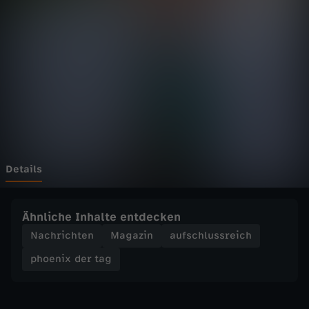
d
e
r
t
a
g
Details
-
Ähnliche Inhalte entdecken
T
Nachrichten
Magazin
aufschlussreich
phoenix der tag
r
u