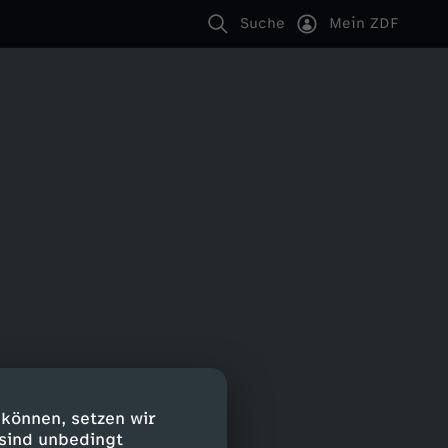
Suche
Mein ZDF
 können, setzen wir
 sind unbedingt