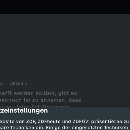
25
phoenix
afft werden sollten, gibt es
Dennoch ist zu erwarten, dass
ken vieler Schüler:innen
zeinstellungen
cription
ebsite von ZDF, ZDFheute und ZDFtivi präsentieren zu
are Techniken ein. Einige der eingesetzten Techniken