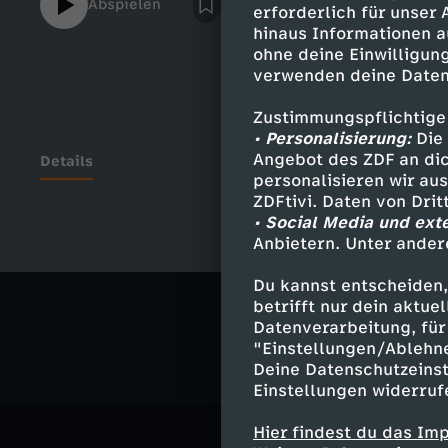
Abspielen
erforderlich für unser
hinaus Informationen a
ohne deine Einwilligung
verwenden deine Daten
Zustimmungspflichtige
• Personalisierung:
Die 
Angebot des ZDF an dic
Details
personalisieren wir au
ZDFtivi. Daten von Dri
• Social Media und ext
Anbietern. Unter ander
Ähnliche 
Du kannst entscheiden,
Bildung
Ex
betrifft nur dein aktu
Datenverarbeitung, für 
"Einstellungen/Ablehn
Deine Datenschutzeinst
Einstellungen widerruf
Hier findest du das Im