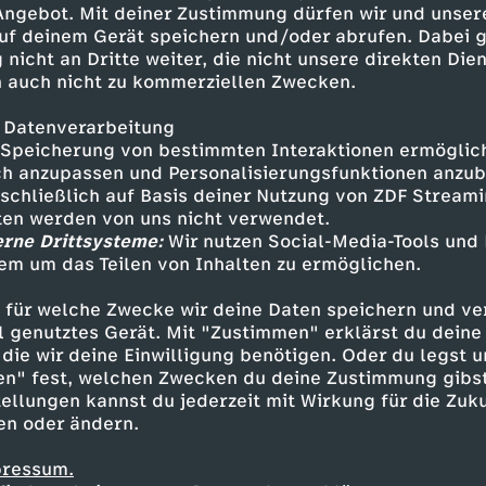
 Angebot. Mit deiner Zustimmung dürfen wir und unser
uf deinem Gerät speichern und/oder abrufen. Dabei 
 nicht an Dritte weiter, die nicht unsere direkten Dien
 auch nicht zu kommerziellen Zwecken.
 Datenverarbeitung
Speicherung von bestimmten Interaktionen ermöglicht
h anzupassen und Personalisierungsfunktionen anzub
sschließlich auf Basis deiner Nutzung von ZDF Stream
tten werden von uns nicht verwendet.
erne Drittsysteme:
Wir nutzen Social-Media-Tools und
em um das Teilen von Inhalten zu ermöglichen.
Inhalte entdecken
 für welche Zwecke wir deine Daten speichern und ver
plainer
informativ
phoenix plus
ell genutztes Gerät. Mit "Zustimmen" erklärst du dein
die wir deine Einwilligung benötigen. Oder du legst u
en" fest, welchen Zwecken du deine Zustimmung gibst
ellungen kannst du jederzeit mit Wirkung für die Zuku
en oder ändern.
pressum.