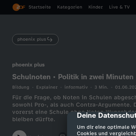
Startseite
Kategorien
Kinder
Live & TV
phoenix plus
phoenix plus
Schulnoten • Politik in zwei Minuten
Bildung
Explainer
informativ
3 Min.
01.06.20
Für die Frage, ob Noten in Schulen abgesch
sowohl Pro-, als auch Contra-Argumente. 
vorerst eine Schule ohne Noten Wunschden
Deine Datenschut
cmp-dialog-des
bleiben dürfte.
Um dir eine optimale W
Cookies und vergleichb