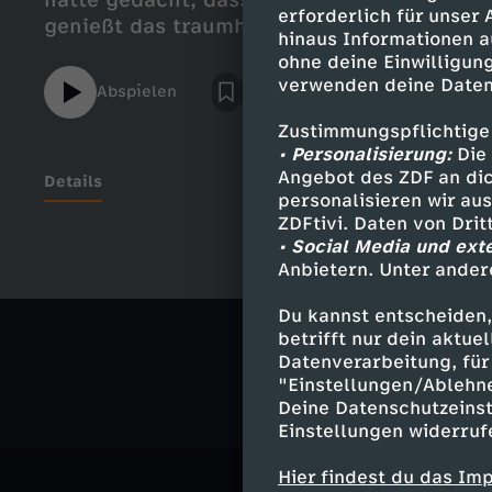
hätte gedacht, dass Wissenschaft so gut 
erforderlich für unser
genießt das traumhafte MINT-Menü.
hinaus Informationen a
ohne deine Einwilligung
verwenden deine Daten
Abspielen
Zustimmungspflichtige
• Personalisierung:
Die 
Angebot des ZDF an dic
Details
personalisieren wir au
ZDFtivi. Daten von Dri
• Social Media und ext
Anbietern. Unter ander
Ähnliche 
Du kannst entscheiden,
Princess of
betrifft nur dein aktu
Datenverarbeitung, für 
"Einstellungen/Ablehn
Deine Datenschutzeinst
Einstellungen widerruf
Hier findest du das Im