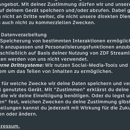
schmecken kann? Kocht mit und
 Angebot. Mit deiner Zustimmung dürfen wir und unser
uf deinem Gerät speichern und/oder abrufen. Dabei 
 nicht an Dritte weiter, die nicht unsere direkten Dien
 auch nicht zu kommerziellen Zwecken.
 Datenverarbeitung
Speicherung von bestimmten Interaktionen ermöglicht
h anzupassen und Personalisierungsfunktionen anzub
sschließlich auf Basis deiner Nutzung von ZDF Stream
tten werden von uns nicht verwendet.
erne Drittsysteme:
Wir nutzen Social-Media-Tools und
em um das Teilen von Inhalten zu ermöglichen.
Inhalte entdecken
 für welche Zwecke wir deine Daten speichern und ver
 Science
ell genutztes Gerät. Mit "Zustimmen" erklärst du dein
die wir deine Einwilligung benötigen. Oder du legst u
en" fest, welchen Zwecken du deine Zustimmung gibst
ellungen kannst du jederzeit mit Wirkung für die Zuku
en oder ändern.
pressum.