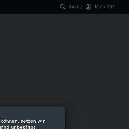
Suche
Mein ZDF
 können, setzen wir
 sind unbedingt