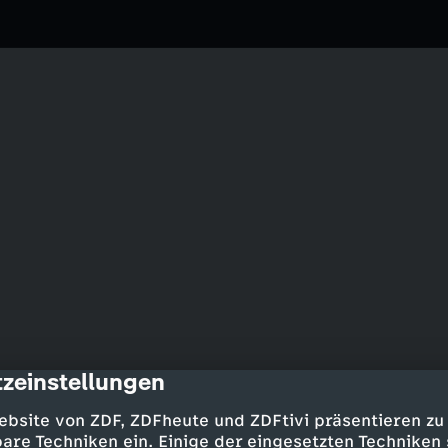
zeinstellungen
cription
ebsite von ZDF, ZDFheute und ZDFtivi präsentieren zu
go ein veganes MINT-Menü. Wer
are Techniken ein. Einige der eingesetzten Techniken