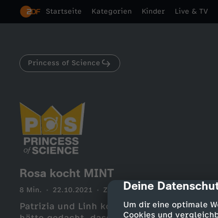
Startseite
Kategorien
Kinder
Live & TV
Princess of Science
Rosa kocht MINT
Deine Datenschut
cmp-dialog-des
8 Min.
22.10.2021
ZDFtivi
Um dir eine optimale W
Patrizia und Linh kochen mit Rosa Roderi
Cookies und vergleichb