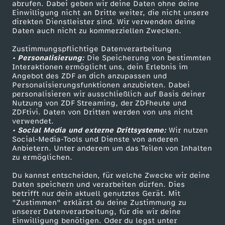
ZDF-Apps
ZDFmitreden
abrufen. Dabei geben wir deine Daten ohne deine
-
Einwilligung nicht an Dritte weiter, die nicht unsere
Smart TV
Kontakt zum ZDF
direkten Dienstleister sind. Wir verwenden deine
Daten auch nicht zu kommerziellen Zwecken.
Z
ZDFtext
Tickets
Zustimmungspflichtige Datenverarbeitung
Livestreams
Zuschauerservice
i
• Personalisierung:
Die Speicherung von bestimmten
Sendungen A-Z
Hilfe
Interaktionen ermöglicht uns, dein Erlebnis im
Angebot des ZDF an dich anzupassen und
v
TV-Programm
Personalisierungsfunktionen anzubieten. Dabei
personalisieren wir ausschließlich auf Basis deiner
Nutzung von ZDF Streaming, der ZDFheute und
i
ZDFtivi. Daten von Dritten werden von uns nicht
Das ZDF
verwendet.
l
• Social Media und externe Drittsysteme:
Wir nutzen
ZDF Unternehmen
Social-Media-Tools und Dienste von anderen
Anbietern. Unter anderem um das Teilen von Inhalten
Karriere
s
zu ermöglichen.
Presseportal
Du kannst entscheiden, für welche Zwecke wir deine
c
ZDF goes Schule
Daten speichern und verarbeiten dürfen. Dies
betrifft nur dein aktuell genutztes Gerät. Mit
Werbefernsehen
h
"Zustimmen" erklärst du deine Zustimmung zu
unserer Datenverarbeitung, für die wir deine
Mainzelmännchen
Einwilligung benötigen. Oder du legst unter