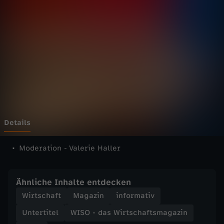
s
W
i
r
t
s
Details
c
Moderation - Valerie Haller
h
Ähnliche Inhalte entdecken
a
Wirtschaft
Magazin
informativ
Untertitel
WISO - das Wirtschaftsmagazin
f