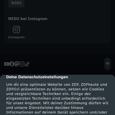
WISO
t
WISO bei Instagram
s
m
Instagram
a
g
a
Deine Datenschutzeinstellungen
cmp-dialog-description
z
Um dir eine optimale Website von ZDF, ZDFheute und
ZDFtivi präsentieren zu können, setzen wir Cookies
und vergleichbare Techniken ein. Einige der
i
eingesetzten Techniken sind unbedingt erforderlich
für unser Angebot. Mit deiner Zustimmung dürfen wir
n
Mehr ZDF
Service
und unsere Dienstleister darüber hinaus
Informationen auf deinem Gerät speichern und/oder