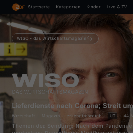
Startseite
Kategorien
Kinder
Live & TV
WISO - das Wirtschaftsmagazin
Lieferdienste nach Corona; Streit 
Wirtschaft
Magazin
erkenntnisreich
UT
44 M
Themen der Sendung: Nach dem Pandemie-