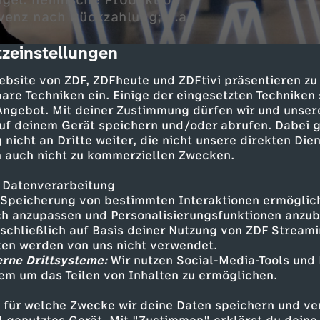
el: heimische Produktion
lvenz nach Rückzahlung; u.a.
zeinstellungen
cription
ebsite von ZDF, ZDFheute und ZDFtivi präsentieren zu
are Techniken ein. Einige der eingesetzten Techniken
 Angebot. Mit deiner Zustimmung dürfen wir und unser
uf deinem Gerät speichern und/oder abrufen. Dabei 
 nicht an Dritte weiter, die nicht unsere direkten Dien
 auch nicht zu kommerziellen Zwecken.
 Marcus Niehaves
 Datenverarbeitung
Speicherung von bestimmten Interaktionen ermöglicht
h anzupassen und Personalisierungsfunktionen anzub
sschließlich auf Basis deiner Nutzung von ZDF Stream
Inhalte entdecken
tten werden von uns nicht verwendet.
erne Drittsysteme:
Wir nutzen Social-Media-Tools und
Magazin
erkenntnisreich
Untertitel
em um das Teilen von Inhalten zu ermöglichen.
Wirtschaftsmagazin
WISO
 für welche Zwecke wir deine Daten speichern und ver