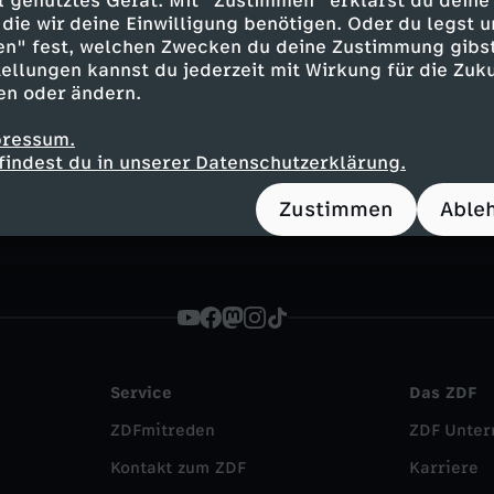
ell genutztes Gerät. Mit "Zustimmen" erklärst du dein
die wir deine Einwilligung benötigen. Oder du legst u
en" fest, welchen Zwecken du deine Zustimmung gibst
nstagram
ellungen kannst du jederzeit mit Wirkung für die Zuku
en oder ändern.
pressum.
findest du in unserer Datenschutzerklärung.
Zustimmen
Able
Service
Das ZDF
ZDFmitreden
ZDF Unte
Kontakt zum ZDF
Karriere