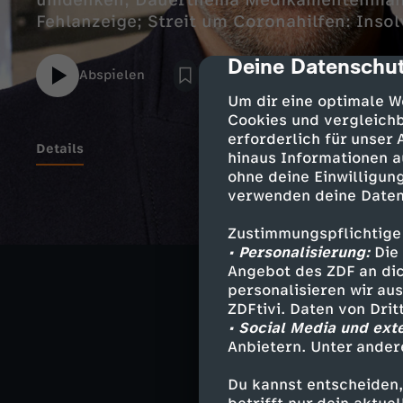
umdenken; Dauerthema Medikamentenmang
Fehlanzeige; Streit um Coronahilfen: Inso
Deine Datenschut
cmp-dialog-des
Abspielen
Um dir eine optimale W
Cookies und vergleichb
erforderlich für unser
Details
hinaus Informationen a
ohne deine Einwilligung
verwenden deine Daten
Moderation -
Zustimmungspflichtige
• Personalisierung:
Die 
Angebot des ZDF an dic
personalisieren wir au
Ähnliche 
ZDFtivi. Daten von Dri
• Social Media und ext
Wirtschaft
Anbietern. Unter ander
WISO - das 
Du kannst entscheiden,