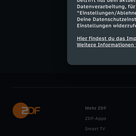
betrifft nur dein aktu
Datenverarbeitung, für 
"Einstellungen/Ablehn
WISO bei I
Deine Datenschutzeinst
Einstellungen widerruf
Hier findest du das Im
Instagram
Weitere Informationen 
Mehr ZDF
ZDF-Apps
Smart TV