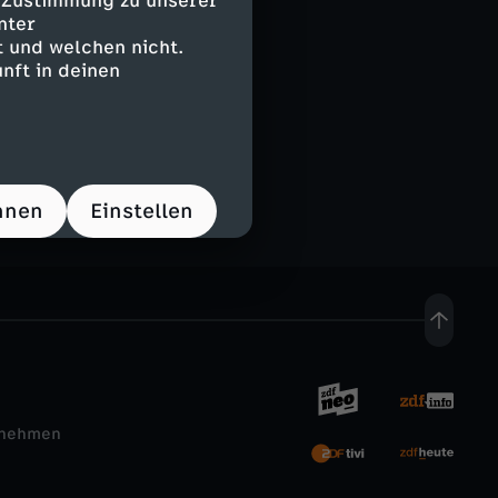
e Zustimmung zu unserer
nter
 und welchen nicht.
nft in deinen
hnen
Einstellen
rnehmen