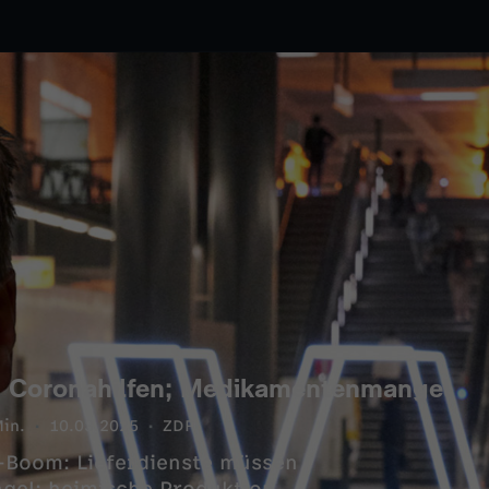
um Coronahilfen; Medikamentenmangel
in.
10.03.2025
ZDF
Boom: Lieferdienste müssen