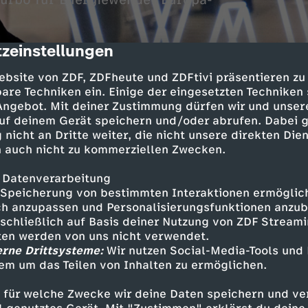
Turbo für Energiewende? Europa-
zeinstellungen
cription
ebsite von ZDF, ZDFheute und ZDFtivi präsentieren zu
are Techniken ein. Einige der eingesetzten Techniken
 Angebot. Mit deiner Zustimmung dürfen wir und unser
uf deinem Gerät speichern und/oder abrufen. Dabei 
 nicht an Dritte weiter, die nicht unsere direkten Dien
 auch nicht zu kommerziellen Zwecken.
 Marcus Niehaves
 Datenverarbeitung
Speicherung von bestimmten Interaktionen ermöglicht
h anzupassen und Personalisierungsfunktionen anzub
sschließlich auf Basis deiner Nutzung von ZDF Stream
Inhalte entdecken
tten werden von uns nicht verwendet.
erne Drittsysteme:
Wir nutzen Social-Media-Tools und
Magazin
informativ
Untertitel
em um das Teilen von Inhalten zu ermöglichen.
Wirtschaftsmagazin
WISO
 für welche Zwecke wir deine Daten speichern und ver