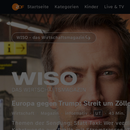
Startseite
Kategorien
Kinder
Live & TV
WISO - das Wirtschaftsmagazin
Europa gegen Trump: Streit um Zöll
Wirtschaft
Magazin
informativ
UT
43 Min.
Themen der Sendung: Statt Taxi: Wer verdi