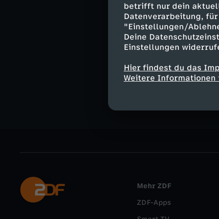
betrifft nur dein aktu
Datenverarbeitung, für 
"Einstellungen/Ablehn
Deine Datenschutzeinst
WISO bei I
Einstellungen widerruf
Hier findest du das Im
Weitere Informationen 
Instagram
Mehr ZDF
ZDF-Apps