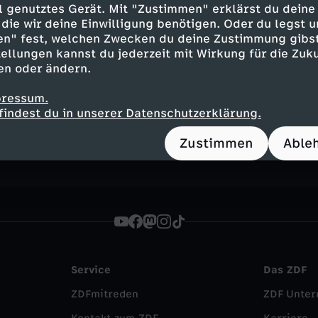
ell genutztes Gerät. Mit "Zustimmen" erklärst du dein
die wir deine Einwilligung benötigen. Oder du legst u
en" fest, welchen Zwecken du deine Zustimmung gibst
ellungen kannst du jederzeit mit Wirkung für die Zuku
nstagram
en oder ändern.
pressum.
findest du in unserer Datenschutzerklärung.
Zustimmen
Able
Service
Das ZDF
ZDFmitreden
ZDF Unte