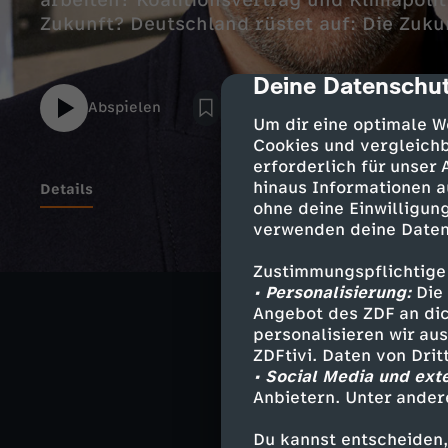
arbeiten? Koalitionsvertrag und Klimapoli
Zukunft? Deutschland rüstet auf: Die Zuku
Deine Datenschut
cmp-dialog-des
Abspielen
Um dir eine optimale W
Cookies und vergleichb
erforderlich für unser
hinaus Informationen a
Details
ohne deine Einwilligung
verwenden deine Daten
Moderation -
Zustimmungspflichtige
• Personalisierung:
Die 
Angebot des ZDF an dic
personalisieren wir au
ZDFtivi. Daten von Dri
Ähnliche 
• Social Media und ext
Anbietern. Unter ander
Wirtschaft
Du kannst entscheiden,
WISO - das 