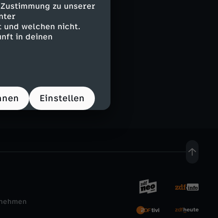
e Zustimmung zu unserer
nter
 und welchen nicht.
nft in deinen
hnen
Einstellen
rnehmen