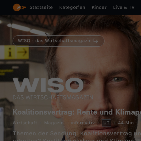
Startseite
Kategorien
Kinder
Live & TV
WISO - das Wirtschaftsmagazin
Koalitionsvertrag: Rente und Klimapo
Wirtschaft
Magazin
informativ
UT
44 Min.
Themen der Sendung: Koalitionsvertrag un