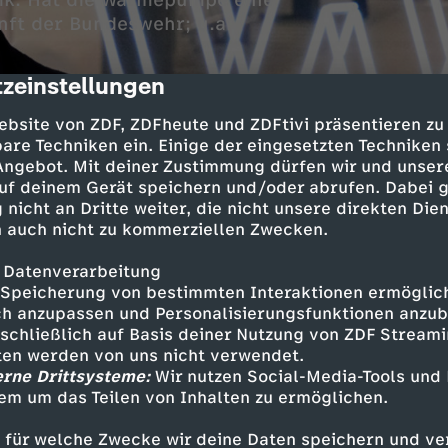
tik: Hat die Wärmepumpe eine
nft der Bundeswehr; u.a.
zeinstellungen
cription
ebsite von ZDF, ZDFheute und ZDFtivi präsentieren zu
are Techniken ein. Einige der eingesetzten Techniken
 Angebot. Mit deiner Zustimmung dürfen wir und unser
uf deinem Gerät speichern und/oder abrufen. Dabei 
 nicht an Dritte weiter, die nicht unsere direkten Dien
 auch nicht zu kommerziellen Zwecken.
 Marcus Niehaves
 Datenverarbeitung
Speicherung von bestimmten Interaktionen ermöglicht
h anzupassen und Personalisierungsfunktionen anzub
sschließlich auf Basis deiner Nutzung von ZDF Stream
tten werden von uns nicht verwendet.
Inhalte entdecken
erne Drittsysteme:
Wir nutzen Social-Media-Tools und
em um das Teilen von Inhalten zu ermöglichen.
Magazin
informativ
Untertitel
 für welche Zwecke wir deine Daten speichern und ver
Wirtschaftsmagazin
WISO