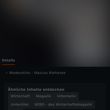
s
W
i
r
t
s
Details
c
Moderation - Marcus Niehaves
h
Ähnliche Inhalte entdecken
a
Wirtschaft
Magazin
informativ
Untertitel
WISO - das Wirtschaftsmagazin
f