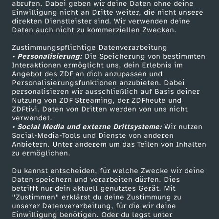
ZDF-Apps
ZDFmitreden
abrufen. Dabei geben wir deine Daten ohne deine
-
Einwilligung nicht an Dritte weiter, die nicht unsere
Smart TV
Kontakt zum ZDF
direkten Dienstleister sind. Wir verwenden deine
Daten auch nicht zu kommerziellen Zwecken.
D
ZDFtext
Tickets
Zustimmungspflichtige Datenverarbeitung
Livestreams
Zuschauerservice
e
• Personalisierung:
Die Speicherung von bestimmten
Sendungen A-Z
Hilfe
Interaktionen ermöglicht uns, dein Erlebnis im
Angebot des ZDF an dich anzupassen und
u
TV-Programm
Personalisierungsfunktionen anzubieten. Dabei
personalisieren wir ausschließlich auf Basis deiner
Nutzung von ZDF Streaming, der ZDFheute und
t
ZDFtivi. Daten von Dritten werden von uns nicht
Das ZDF
verwendet.
s
• Social Media und externe Drittsysteme:
Wir nutzen
ZDF Unternehmen
Social-Media-Tools und Dienste von anderen
Anbietern. Unter anderem um das Teilen von Inhalten
Karriere
c
zu ermöglichen.
Presseportal
Du kannst entscheiden, für welche Zwecke wir deine
h
ZDF goes Schule
Daten speichern und verarbeiten dürfen. Dies
betrifft nur dein aktuell genutztes Gerät. Mit
Werbefernsehen
l
"Zustimmen" erklärst du deine Zustimmung zu
unserer Datenverarbeitung, für die wir deine
Mainzelmännchen
Einwilligung benötigen. Oder du legst unter