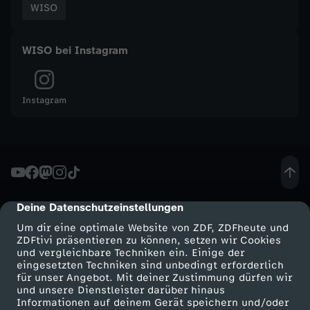
WISO
t
WISO bei Instagram
s
m
Instagram
a
g
a
Deine Datenschutzeinstellungen
cmp-dialog-description
z
Um dir eine optimale Website von ZDF, ZDFheute und
ZDFtivi präsentieren zu können, setzen wir Cookies
und vergleichbare Techniken ein. Einige der
i
eingesetzten Techniken sind unbedingt erforderlich
für unser Angebot. Mit deiner Zustimmung dürfen wir
n
Mehr ZDF
Service
und unsere Dienstleister darüber hinaus
Informationen auf deinem Gerät speichern und/oder