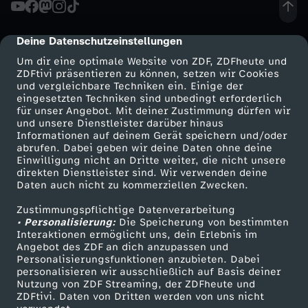
-
Deine Datenschutzeinstellungen
cmp-dialog-description
S
Um dir eine optimale Website von ZDF, ZDFheute und
ZDFtivi präsentieren zu können, setzen wir Cookies
t
und vergleichbare Techniken ein. Einige der
eingesetzten Techniken sind unbedingt erforderlich
für unser Angebot. Mit deiner Zustimmung dürfen wir
a
Mehr ZDF
Service
und unsere Dienstleister darüber hinaus
Informationen auf deinem Gerät speichern und/oder
r
ZDF-Apps
ZDFmitreden
abrufen. Dabei geben wir deine Daten ohne deine
Einwilligung nicht an Dritte weiter, die nicht unsere
Smart TV
Kontakt zum ZDF
direkten Dienstleister sind. Wir verwenden deine
t
Daten auch nicht zu kommerziellen Zwecken.
ZDFtext
Tickets
Zustimmungspflichtige Datenverarbeitung
u
Livestreams
Zuschauerservice
• Personalisierung:
Die Speicherung von bestimmten
Sendungen A-Z
Hilfe
Interaktionen ermöglicht uns, dein Erlebnis im
p
Angebot des ZDF an dich anzupassen und
TV-Programm
Personalisierungsfunktionen anzubieten. Dabei
personalisieren wir ausschließlich auf Basis deiner
-
Nutzung von ZDF Streaming, der ZDFheute und
ZDFtivi. Daten von Dritten werden von uns nicht
Das ZDF