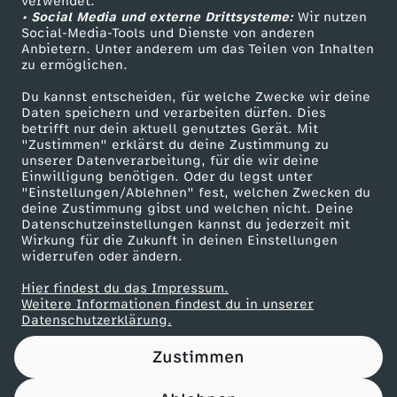
verwendet.
S
• Social Media und externe Drittsysteme:
Wir nutzen
ZDF Unternehmen
Social-Media-Tools und Dienste von anderen
z
Anbietern. Unter anderem um das Teilen von Inhalten
Karriere
zu ermöglichen.
Presseportal
e
Du kannst entscheiden, für welche Zwecke wir deine
ZDF goes Schule
Daten speichern und verarbeiten dürfen. Dies
betrifft nur dein aktuell genutztes Gerät. Mit
n
Werbefernsehen
"Zustimmen" erklärst du deine Zustimmung zu
unserer Datenverarbeitung, für die wir deine
Mainzelmännchen
e
Einwilligung benötigen. Oder du legst unter
"Einstellungen/Ablehnen" fest, welchen Zwecken du
deine Zustimmung gibst und welchen nicht. Deine
i
Datenschutzeinstellungen kannst du jederzeit mit
Wirkung für die Zukunft in deinen Einstellungen
widerrufen oder ändern.
n
Hier findest du das Impressum.
T
Partner
Weitere Informationen findest du in unserer
Datenschutzerklärung.
h
Zustimmen
ü