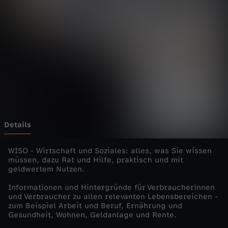
s
W
i
r
t
s
Details
c
WISO - Wirtschaft und Soziales: alles, was Sie wissen
müssen, dazu Rat und Hilfe, praktisch und mit
geldwertem Nutzen.
h
Informationen und Hintergründe für Verbraucherinnen
a
und Verbraucher zu allen relevanten Lebensbereichen -
zum Beispiel Arbeit und Beruf, Ernährung und
Gesundheit, Wohnen, Geldanlage und Rente.
f