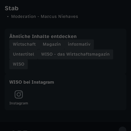
Stab
t
Moderation - Marcus Niehaves
s
Ähnliche Inhalte entdecken
m
Wirtschaft
Magazin
informativ
a
Untertitel
WISO - das Wirtschaftsmagazin
WISO
g
a
WISO bei Instagram
z
Instagram
i
n