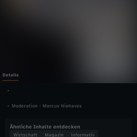
s
W
i
r
t
s
Details
c
h
Moderation - Marcus Niehaves
a
Ähnliche Inhalte entdecken
f
Wirtschaft
Magazin
informativ