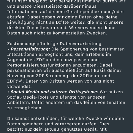
für unser Angebot. Mit deiner Zustimmung dürfen wir
-
Mehr ZDF
Service
und unsere Dienstleister darüber hinaus
Informationen auf deinem Gerät speichern und/oder
ZDF-Apps
ZDFmitreden
abrufen. Dabei geben wir deine Daten ohne deine
F
Einwilligung nicht an Dritte weiter, die nicht unsere
Smart TV
Kontakt zum ZDF
direkten Dienstleister sind. Wir verwenden deine
Daten auch nicht zu kommerziellen Zwecken.
i
ZDFtext
Tickets
Zustimmungspflichtige Datenverarbeitung
Livestreams
Zuschauerservice
n
• Personalisierung:
Die Speicherung von bestimmten
Sendungen A-Z
Hilfe
Interaktionen ermöglicht uns, dein Erlebnis im
Angebot des ZDF an dich anzupassen und
a
TV-Programm
Personalisierungsfunktionen anzubieten. Dabei
personalisieren wir ausschließlich auf Basis deiner
Nutzung von ZDF Streaming, der ZDFheute und
n
ZDFtivi. Daten von Dritten werden von uns nicht
Das ZDF
verwendet.
z
• Social Media und externe Drittsysteme:
Wir nutzen
ZDF Unternehmen
Social-Media-Tools und Dienste von anderen
Anbietern. Unter anderem um das Teilen von Inhalten
Karriere
i
zu ermöglichen.
Presseportal
Du kannst entscheiden, für welche Zwecke wir deine
e
ZDF goes Schule
Daten speichern und verarbeiten dürfen. Dies
betrifft nur dein aktuell genutztes Gerät. Mit
Werbefernsehen