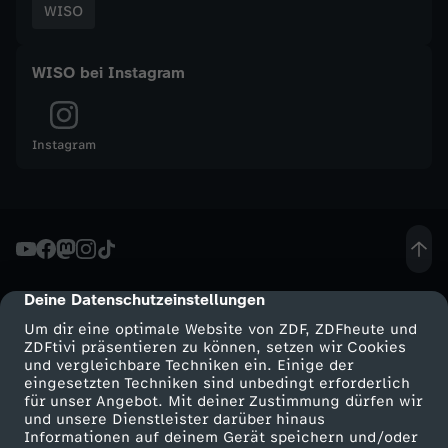
WISO
t
WISO bei Instagram
s
m
Instagram
a
g
a
Deine Datenschutzeinstellungen
cmp-dialog-description
z
Um dir eine optimale Website von ZDF, ZDFheute und
ZDFtivi präsentieren zu können, setzen wir Cookies
und vergleichbare Techniken ein. Einige der
i
eingesetzten Techniken sind unbedingt erforderlich
für unser Angebot. Mit deiner Zustimmung dürfen wir
n
Mehr ZDF
Service
und unsere Dienstleister darüber hinaus
Informationen auf deinem Gerät speichern und/oder