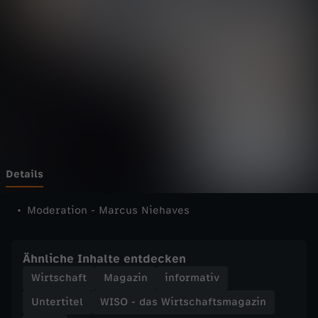
s
W
i
r
t
s
Details
c
Moderation - Marcus Niehaves
h
Ähnliche Inhalte entdecken
a
Wirtschaft
Magazin
informativ
Untertitel
WISO - das Wirtschaftsmagazin
f