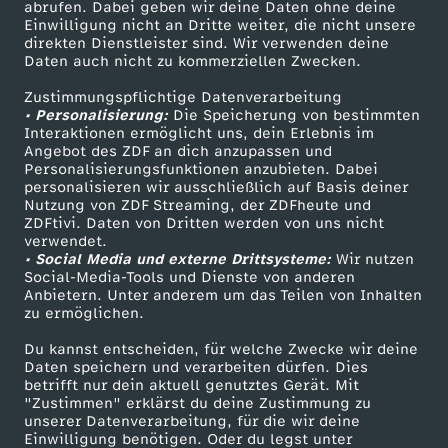
ZDF-Apps
ZDFmitreden
abrufen. Dabei geben wir deine Daten ohne deine
-
Einwilligung nicht an Dritte weiter, die nicht unsere
Smart TV
Kontakt zum ZDF
direkten Dienstleister sind. Wir verwenden deine
Daten auch nicht zu kommerziellen Zwecken.
C
ZDFtext
Tickets
Zustimmungspflichtige Datenverarbeitung
Livestreams
Zuschauerservice
O
• Personalisierung:
Die Speicherung von bestimmten
Sendungen A-Z
Hilfe
Interaktionen ermöglicht uns, dein Erlebnis im
Angebot des ZDF an dich anzupassen und
P
TV-Programm
Personalisierungsfunktionen anzubieten. Dabei
personalisieren wir ausschließlich auf Basis deiner
Nutzung von ZDF Streaming, der ZDFheute und
:
ZDFtivi. Daten von Dritten werden von uns nicht
Das ZDF
verwendet.
K
• Social Media und externe Drittsysteme:
Wir nutzen
ZDF Unternehmen
Social-Media-Tools und Dienste von anderen
Anbietern. Unter anderem um das Teilen von Inhalten
Karriere
l
zu ermöglichen.
Presseportal
Du kannst entscheiden, für welche Zwecke wir deine
i
ZDF goes Schule
Daten speichern und verarbeiten dürfen. Dies
betrifft nur dein aktuell genutztes Gerät. Mit
Werbefernsehen
m
"Zustimmen" erklärst du deine Zustimmung zu
unserer Datenverarbeitung, für die wir deine
Mainzelmännchen
Einwilligung benötigen. Oder du legst unter