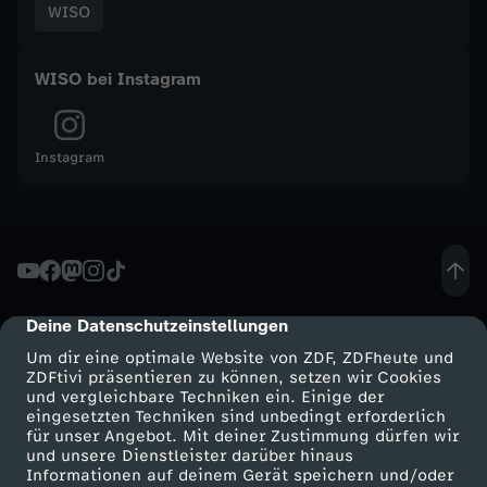
WISO
t
WISO bei Instagram
s
m
Instagram
a
g
a
Deine Datenschutzeinstellungen
cmp-dialog-description
z
Um dir eine optimale Website von ZDF, ZDFheute und
ZDFtivi präsentieren zu können, setzen wir Cookies
und vergleichbare Techniken ein. Einige der
i
eingesetzten Techniken sind unbedingt erforderlich
für unser Angebot. Mit deiner Zustimmung dürfen wir
n
Mehr ZDF
Service
und unsere Dienstleister darüber hinaus
Informationen auf deinem Gerät speichern und/oder