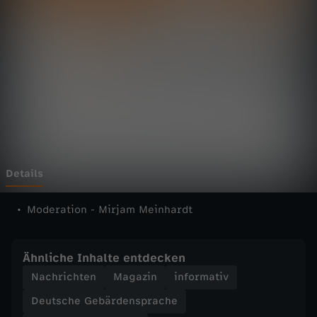
t
a
g
s
m
a
Details
g
Moderation - Mirjam Meinhardt
a
Ähnliche Inhalte entdecken
z
Nachrichten
Magazin
informativ
Deutsche Gebärdensprache
i