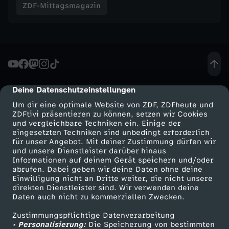
ZDF-Mittagsmagazin
n
-
Z
Deine Datenschutzeinstellungen
cmp-dialog-description
D
Um dir eine optimale Website von ZDF, ZDFheute und
ZDFtivi präsentieren zu können, setzen wir Cookies
F
und vergleichbare Techniken ein. Einige der
eingesetzten Techniken sind unbedingt erforderlich
-
für unser Angebot. Mit deiner Zustimmung dürfen wir
Mehr ZDF
Service
und unsere Dienstleister darüber hinaus
Informationen auf deinem Gerät speichern und/oder
M
ZDF-Apps
ZDFmitreden
abrufen. Dabei geben wir deine Daten ohne deine
Einwilligung nicht an Dritte weiter, die nicht unsere
Smart TV
Kontakt zum ZDF
direkten Dienstleister sind. Wir verwenden deine
i
Daten auch nicht zu kommerziellen Zwecken.
ZDFtext
Tickets
t
Zustimmungspflichtige Datenverarbeitung
Livestreams
Zuschauerservice
• Personalisierung:
Die Speicherung von bestimmten