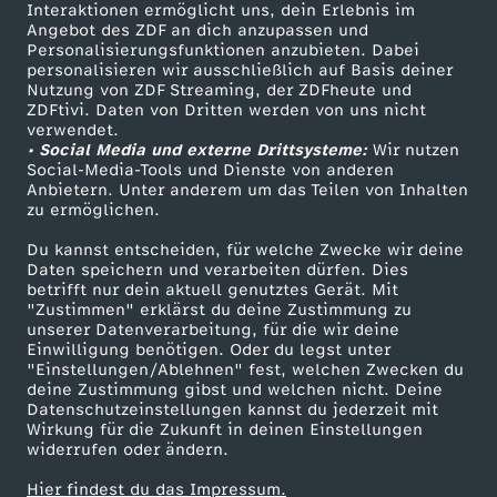
Sendungen A-Z
Hilfe
Interaktionen ermöglicht uns, dein Erlebnis im
t
Angebot des ZDF an dich anzupassen und
TV-Programm
Personalisierungsfunktionen anzubieten. Dabei
personalisieren wir ausschließlich auf Basis deiner
a
Nutzung von ZDF Streaming, der ZDFheute und
ZDFtivi. Daten von Dritten werden von uns nicht
Das ZDF
g
verwendet.
• Social Media und externe Drittsysteme:
Wir nutzen
ZDF Unternehmen
Social-Media-Tools und Dienste von anderen
s
Anbietern. Unter anderem um das Teilen von Inhalten
Karriere
zu ermöglichen.
Presseportal
m
Du kannst entscheiden, für welche Zwecke wir deine
ZDF goes Schule
Daten speichern und verarbeiten dürfen. Dies
a
betrifft nur dein aktuell genutztes Gerät. Mit
Werbefernsehen
"Zustimmen" erklärst du deine Zustimmung zu
unserer Datenverarbeitung, für die wir deine
Mainzelmännchen
g
Einwilligung benötigen. Oder du legst unter
"Einstellungen/Ablehnen" fest, welchen Zwecken du
deine Zustimmung gibst und welchen nicht. Deine
a
Datenschutzeinstellungen kannst du jederzeit mit
Wirkung für die Zukunft in deinen Einstellungen
z
widerrufen oder ändern.
Hier findest du das Impressum.