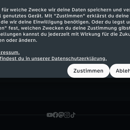
El Masrar, Autorin
 die arabische Welt
 für welche Zwecke wir deine Daten speichern und ver
ell genutztes Gerät. Mit "Zustimmen" erklärst du dein
die wir deine Einwilligung benötigen. Oder du legst u
dt
en" fest, welchen Zwecken du deine Zustimmung gibst
ellungen kannst du jederzeit mit Wirkung für die Zuku
en oder ändern.
pressum.
Inhalte entdecken
findest du in unserer Datenschutzerklärung.
n
Magazin
informativ
ZDF-Mittagsmagazin
Zustimmen
Able