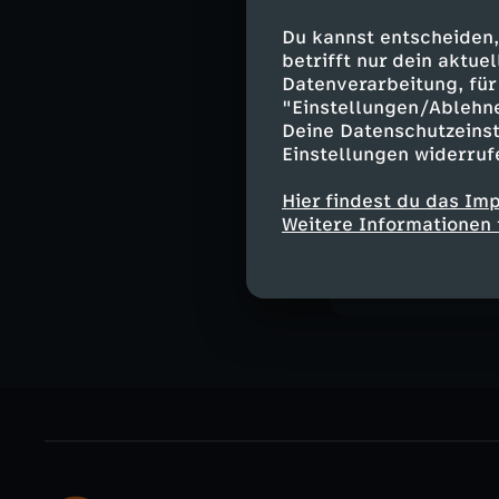
Zu Gast: Sineb 
Und ihr Blick in
Du kannst entscheiden,
betrifft nur dein aktu
Moderation:
Datenverarbeitung, für 
Mirjam Meinhar
"Einstellungen/Ablehn
Deine Datenschutzeinst
Einstellungen widerruf
Hier findest du das Im
Ähnliche 
Weitere Informationen 
Nachrichte