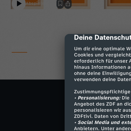
Abspielen
Deine Datenschut
cmp-dialog-des
Details
Um dir eine optimale W
Cookies und vergleichb
erforderlich für unser
hinaus Informationen a
Raus aus Omikr
ohne deine Einwilligung
Diskussion über
verwenden deine Daten
Fördermittel-S
Zustimmungspflichtige
Wie geht's weit
• Personalisierung:
Die 
Angebot des ZDF an dic
Neujahrfest in 
personalisieren wir au
ZDFtivi. Daten von Dri
Wie starten Chi
• Social Media und ext
Anbietern. Unter ander