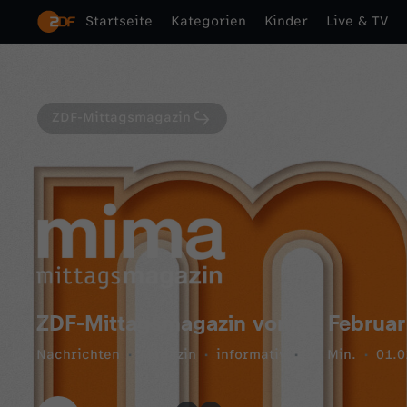
Startseite
Kategorien
Kinder
Live & TV
ZDF-Mittagsmagazin
ZDF-Mittagsmagazin vom 1. Februar
Nachrichten
Magazin
informativ
53 Min.
01.0