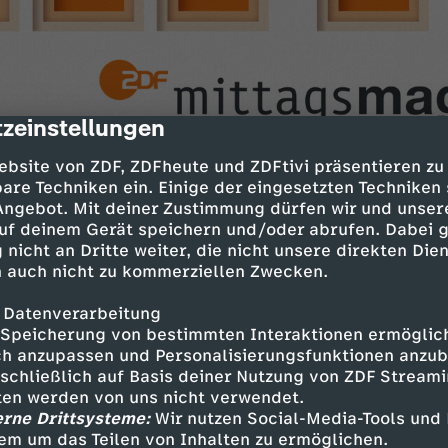
zeinstellungen
cription
ebsite von ZDF, ZDFheute und ZDFtivi präsentieren zu
are Techniken ein. Einige der eingesetzten Techniken
 Angebot. Mit deiner Zustimmung dürfen wir und unser
uf deinem Gerät speichern und/oder abrufen. Dabei 
on?
 nicht an Dritte weiter, die nicht unsere direkten Dien
 Öffnungsstrategie
 auch nicht zu kommerziellen Zwecken.
topp bremst Bauvorhaben
 Datenverarbeitung
er für Häuslebauer?
Speicherung von bestimmten Interaktionen ermöglicht
h anzupassen und Personalisierungsfunktionen anzub
Asien
sschließlich auf Basis deiner Nutzung von ZDF Stream
tten werden von uns nicht verwendet.
nesen in 2022?
erne Drittsysteme:
Wir nutzen Social-Media-Tools und
em um das Teilen von Inhalten zu ermöglichen.