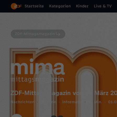
Startseite
Kategorien
Kinder
Live & TV
ZDF-Mittagsmagazin
ZDF-Mittagsmagazin vom 1. März 2
Nachrichten
Magazin
informativ
55 Min.
01.0