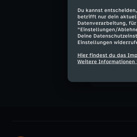
Hilfsaktion für 
Wie sich Unter
Du kannst entscheiden,
betrifft nur dein aktu
Moderation:
Datenverarbeitung, für 
Daniel Pontzen
"Einstellungen/Ablehn
Deine Datenschutzeinst
Einstellungen widerruf
Hier findest du das Im
Ähnliche 
Weitere Informationen 
Nachrichte