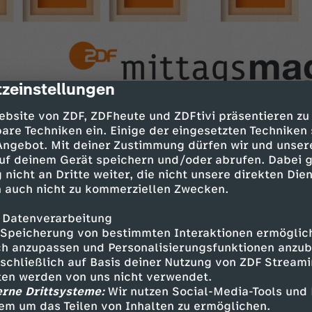
zeinstellungen
cription
ebsite von ZDF, ZDFheute und ZDFtivi präsentieren zu
are Techniken ein. Einige der eingesetzten Techniken
 Angebot. Mit deiner Zustimmung dürfen wir und unser
uf deinem Gerät speichern und/oder abrufen. Dabei 
raine
 nicht an Dritte weiter, die nicht unsere direkten Dien
ge
 auch nicht zu kommerziellen Zwecken.
e Bleibe finden
 Datenverarbeitung
erlin
Speicherung von bestimmten Interaktionen ermöglicht
h anzupassen und Personalisierungsfunktionen anzub
u Ukraine
sschließlich auf Basis deiner Nutzung von ZDF Stream
tten werden von uns nicht verwendet.
ur russischen Invasion
erne Drittsysteme:
Wir nutzen Social-Media-Tools und
em um das Teilen von Inhalten zu ermöglichen.