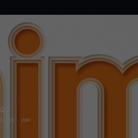
022
3.2022
ZDF