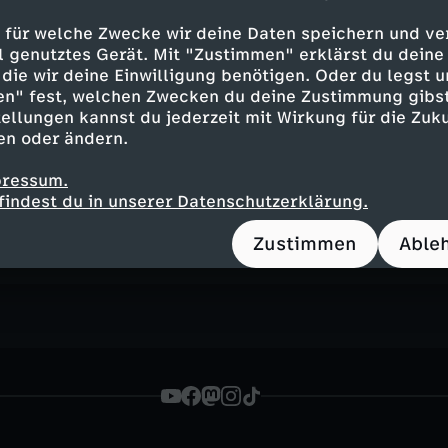
Ukrainer
nehmen engagieren
 für welche Zwecke wir deine Daten speichern und ver
ell genutztes Gerät. Mit "Zustimmen" erklärst du dein
die wir deine Einwilligung benötigen. Oder du legst u
en" fest, welchen Zwecken du deine Zustimmung gibst
ellungen kannst du jederzeit mit Wirkung für die Zuku
en oder ändern.
pressum.
Inhalte entdecken
findest du in unserer Datenschutzerklärung.
n
Magazin
informativ
ZDF-Mittagsmagazin
Zustimmen
Able