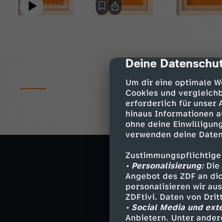
Abspielen
Deine Datenschut
cmp-dialog-des
Details
Um dir eine optimale W
Cookies und vergleichb
erforderlich für unser
hinaus Informationen a
Krieg in der Uk
ohne deine Einwilligung
Die aktuelle La
verwenden deine Daten
Wo Ukrainer ein
Zustimmungspflichtige
Gestrandet in B
• Personalisierung:
Die 
Angebot des ZDF an dic
EU-Parlament z
personalisieren wir au
ZDFtivi. Daten von Dri
Sondersitzung z
• Social Media und ext
Anbietern. Unter ander