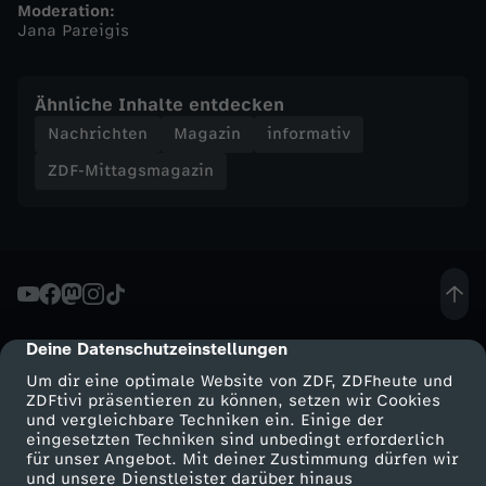
Moderation:
Jana Pareigis
n
-
Ähnliche Inhalte entdecken
Nachrichten
Magazin
informativ
Z
ZDF-Mittagsmagazin
D
F
-
Deine Datenschutzeinstellungen
cmp-dialog-description
M
Um dir eine optimale Website von ZDF, ZDFheute und
ZDFtivi präsentieren zu können, setzen wir Cookies
i
und vergleichbare Techniken ein. Einige der
eingesetzten Techniken sind unbedingt erforderlich
t
für unser Angebot. Mit deiner Zustimmung dürfen wir
Mehr ZDF
Service
und unsere Dienstleister darüber hinaus