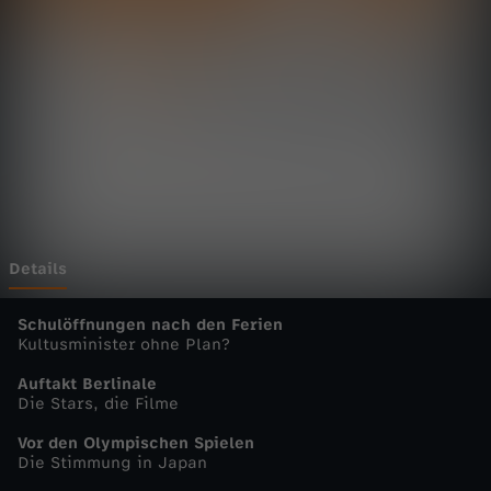
t
Wechseln zu: ZDFheute
a
g
s
m
a
Details
g
Schulöffnungen nach den Ferien
Kultusminister ohne Plan?
a
Auftakt Berlinale
Die Stars, die Filme
z
Vor den Olympischen Spielen
Die Stimmung in Japan
i