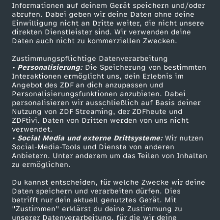
Informationen auf deinem Gerät speichern und/oder
t
ZDF-Apps
ZDFmitreden
abrufen. Dabei geben wir deine Daten ohne deine
Einwilligung nicht an Dritte weiter, die nicht unsere
Smart TV
Kontakt zum ZDF
direkten Dienstleister sind. Wir verwenden deine
a
Daten auch nicht zu kommerziellen Zwecken.
ZDFtext
Tickets
g
Zustimmungspflichtige Datenverarbeitung
Livestreams
Zuschauerservice
• Personalisierung:
Die Speicherung von bestimmten
Sendungen A-Z
Hilfe
Interaktionen ermöglicht uns, dein Erlebnis im
s
Angebot des ZDF an dich anzupassen und
TV-Programm
Personalisierungsfunktionen anzubieten. Dabei
personalisieren wir ausschließlich auf Basis deiner
m
Nutzung von ZDF Streaming, der ZDFheute und
ZDFtivi. Daten von Dritten werden von uns nicht
Das ZDF
a
verwendet.
• Social Media und externe Drittsysteme:
Wir nutzen
ZDF Unternehmen
Social-Media-Tools und Dienste von anderen
g
Anbietern. Unter anderem um das Teilen von Inhalten
Karriere
zu ermöglichen.
Presseportal
a
Du kannst entscheiden, für welche Zwecke wir deine
ZDF goes Schule
Daten speichern und verarbeiten dürfen. Dies
z
betrifft nur dein aktuell genutztes Gerät. Mit
Werbefernsehen
"Zustimmen" erklärst du deine Zustimmung zu
unserer Datenverarbeitung, für die wir deine
Mainzelmännchen