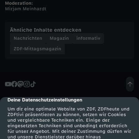
Moderation:
Mirjam Meinhardt
n
-
Ähnliche Inhalte entdecken
Nachrichten
Magazin
informativ
Z
ZDF-Mittagsmagazin
D
F
-
Deine Datenschutzeinstellungen
cmp-dialog-description
M
Um dir eine optimale Website von ZDF, ZDFheute und
ZDFtivi präsentieren zu können, setzen wir Cookies
i
und vergleichbare Techniken ein. Einige der
eingesetzten Techniken sind unbedingt erforderlich
t
für unser Angebot. Mit deiner Zustimmung dürfen wir
Mehr ZDF
Service
und unsere Dienstleister darüber hinaus