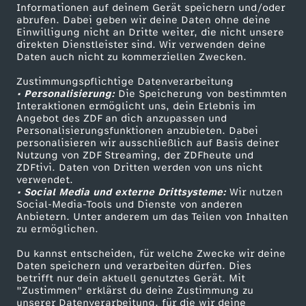
Informationen auf deinem Gerät speichern und/oder
t
ZDF-Apps
ZDFmitreden
abrufen. Dabei geben wir deine Daten ohne deine
Einwilligung nicht an Dritte weiter, die nicht unsere
Smart TV
Kontakt zum ZDF
direkten Dienstleister sind. Wir verwenden deine
a
Daten auch nicht zu kommerziellen Zwecken.
ZDFtext
Tickets
g
Zustimmungspflichtige Datenverarbeitung
Livestreams
Zuschauerservice
• Personalisierung:
Die Speicherung von bestimmten
Sendungen A-Z
Hilfe
Interaktionen ermöglicht uns, dein Erlebnis im
s
Angebot des ZDF an dich anzupassen und
TV-Programm
Personalisierungsfunktionen anzubieten. Dabei
personalisieren wir ausschließlich auf Basis deiner
m
Nutzung von ZDF Streaming, der ZDFheute und
ZDFtivi. Daten von Dritten werden von uns nicht
Das ZDF
a
verwendet.
• Social Media und externe Drittsysteme:
Wir nutzen
ZDF Unternehmen
Social-Media-Tools und Dienste von anderen
g
Anbietern. Unter anderem um das Teilen von Inhalten
Karriere
zu ermöglichen.
Presseportal
a
Du kannst entscheiden, für welche Zwecke wir deine
ZDF goes Schule
Daten speichern und verarbeiten dürfen. Dies
z
betrifft nur dein aktuell genutztes Gerät. Mit
Werbefernsehen
"Zustimmen" erklärst du deine Zustimmung zu
unserer Datenverarbeitung, für die wir deine
Mainzelmännchen