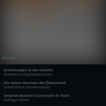
t
a
g
s
m
a
Details
g
Ermittlungen in der Ukraine
Schwere Kriegsverbrechen
a
Die hohen Gewinne der Ölkonzerne
Umstrittene Sondersteuer
z
Original Berliner Currywurst in Paris
Kultiger Snack
i