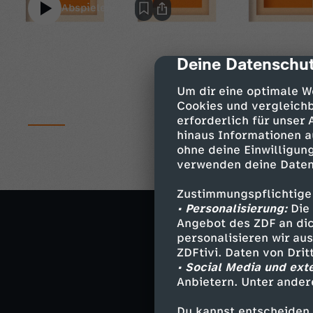
Abspielen
Deine Datenschut
cmp-dialog-des
Um dir eine optimale W
Cookies und vergleichb
Details
erforderlich für unser
hinaus Informationen a
ohne deine Einwilligung
G7-Gipfel
verwenden deine Daten
Merkels letzter 
Zustimmungspflichtige
• Personalisierung:
Die 
Start EURO 202
Angebot des ZDF an dic
Rom vorm erste
personalisieren wir au
ZDFtivi. Daten von Dri
Tierischer Mund
• Social Media und ext
Möwen im Sturz
Anbietern. Unter ander
Du kannst entscheiden,