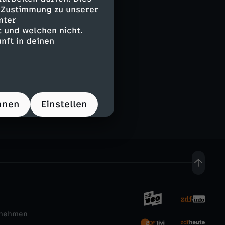
e Zustimmung zu unserer
nter
 und welchen nicht.
nft in deinen
hnen
Einstellen
rnehmen