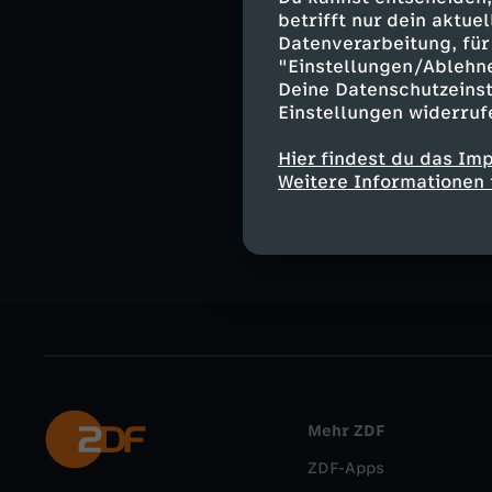
Moderation:
betrifft nur dein aktu
Jana Pareigis
Datenverarbeitung, für 
"Einstellungen/Ablehn
Deine Datenschutzeinst
Einstellungen widerruf
Ähnliche 
Hier findest du das Im
Weitere Informationen 
Nachrichte
Mehr ZDF
ZDF-Apps