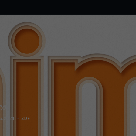
021
6.2021
ZDF