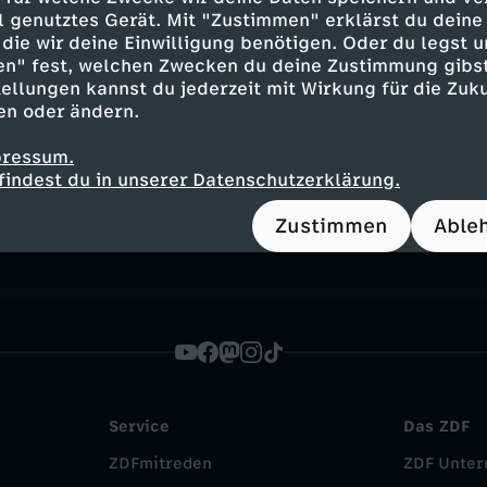
ell genutztes Gerät. Mit "Zustimmen" erklärst du dein
die wir deine Einwilligung benötigen. Oder du legst u
en" fest, welchen Zwecken du deine Zustimmung gibst
ellungen kannst du jederzeit mit Wirkung für die Zuku
en oder ändern.
Inhalte entdecken
pressum.
findest du in unserer Datenschutzerklärung.
n
Magazin
informativ
ZDF-Mittagsmagazin
Zustimmen
Able
Service
Das ZDF
ZDFmitreden
ZDF Unte