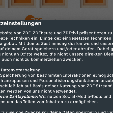
zeinstellungen
cription
ebsite von ZDF, ZDFheute und ZDFtivi präsentieren zu
are Techniken ein. Einige der eingesetzten Techniken
 Angebot. Mit deiner Zustimmung dürfen wir und unser
uf deinem Gerät speichern und/oder abrufen. Dabei 
 nicht an Dritte weiter, die nicht unsere direkten Dien
 auch nicht zu kommerziellen Zwecken.
Auftritt
 Datenverarbeitung
Speicherung von bestimmten Interaktionen ermöglicht
0
h anzupassen und Personalisierungsfunktionen anzub
n Anpfiff
sschließlich auf Basis deiner Nutzung von ZDF Stream
tten werden von uns nicht verwendet.
raub auf Sylt
erne Drittsysteme:
Wir nutzen Social-Media-Tools und
flug
em um das Teilen von Inhalten zu ermöglichen.
 für welche Zwecke wir deine Daten speichern und ver