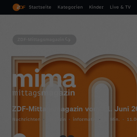
Startseite
Kategorien
Kinder
Live & TV
ZDF-Mittagsmagazin
ZDF-Mittagsmagazin vom 11. Juni 2
Nachrichten
Magazin
informativ
52 Min.
11.0