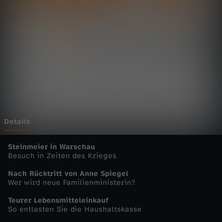
t
a
g
s
m
a
Details
g
Steinmeier in Warschau
Besuch in Zeiten des Krieges
a
Nach Rücktritt von Anne Spiegel
Wer wird neue Familienministerin?
z
Teurer Lebensmitteleinkauf
So entlasten Sie die Haushaltskasse
i