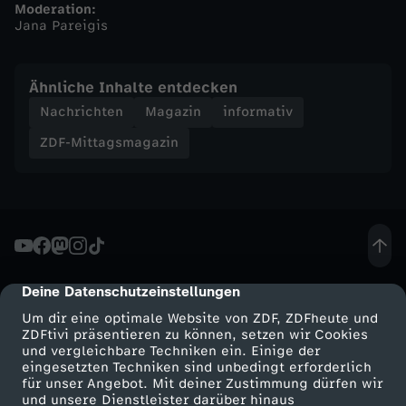
Moderation:
Jana Pareigis
n
-
Ähnliche Inhalte entdecken
Nachrichten
Magazin
informativ
Z
ZDF-Mittagsmagazin
D
F
-
Deine Datenschutzeinstellungen
cmp-dialog-description
M
Um dir eine optimale Website von ZDF, ZDFheute und
ZDFtivi präsentieren zu können, setzen wir Cookies
i
und vergleichbare Techniken ein. Einige der
eingesetzten Techniken sind unbedingt erforderlich
t
für unser Angebot. Mit deiner Zustimmung dürfen wir
Mehr ZDF
Service
und unsere Dienstleister darüber hinaus