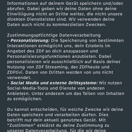
Informationen auf deinem Gerät speichern und/oder
t
ZDF-Apps
ZDFmitreden
abrufen. Dabei geben wir deine Daten ohne deine
Einwilligung nicht an Dritte weiter, die nicht unsere
Smart TV
Kontakt zum ZDF
direkten Dienstleister sind. Wir verwenden deine
a
Daten auch nicht zu kommerziellen Zwecken.
ZDFtext
Tickets
g
Zustimmungspflichtige Datenverarbeitung
Livestreams
Zuschauerservice
• Personalisierung:
Die Speicherung von bestimmten
Sendungen A-Z
Hilfe
Interaktionen ermöglicht uns, dein Erlebnis im
s
Angebot des ZDF an dich anzupassen und
TV-Programm
Personalisierungsfunktionen anzubieten. Dabei
personalisieren wir ausschließlich auf Basis deiner
m
Nutzung von ZDF Streaming, der ZDFheute und
ZDFtivi. Daten von Dritten werden von uns nicht
Das ZDF
a
verwendet.
• Social Media und externe Drittsysteme:
Wir nutzen
ZDF Unternehmen
Social-Media-Tools und Dienste von anderen
g
Anbietern. Unter anderem um das Teilen von Inhalten
Karriere
zu ermöglichen.
Presseportal
a
Du kannst entscheiden, für welche Zwecke wir deine
ZDF goes Schule
Daten speichern und verarbeiten dürfen. Dies
z
betrifft nur dein aktuell genutztes Gerät. Mit
Werbefernsehen
"Zustimmen" erklärst du deine Zustimmung zu
unserer Datenverarbeitung, für die wir deine
Mainzelmännchen