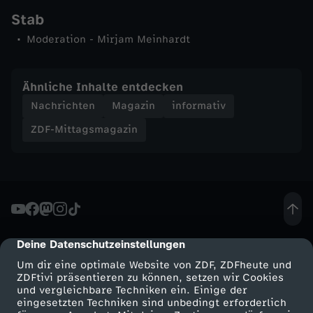
Stab
n
Moderation - Mirjam Meinhardt
-
Ähnliche Inhalte entdecken
Z
Nachrichten
Magazin
informativ
D
ZDF-Mittagsmagazin
F
-
M
Deine Datenschutzeinstellungen
cmp-dialog-description
i
Um dir eine optimale Website von ZDF, ZDFheute und
ZDFtivi präsentieren zu können, setzen wir Cookies
und vergleichbare Techniken ein. Einige der
t
eingesetzten Techniken sind unbedingt erforderlich