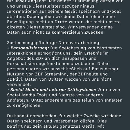
für unser Angebot. Mit deiner Zustimmung dürfen wir
t
Mehr ZDF
Service
und unsere Dienstleister darüber hinaus
Informationen auf deinem Gerät speichern und/oder
ZDF-Apps
ZDFmitreden
abrufen. Dabei geben wir deine Daten ohne deine
a
Einwilligung nicht an Dritte weiter, die nicht unsere
Smart TV
Kontakt zum ZDF
direkten Dienstleister sind. Wir verwenden deine
Daten auch nicht zu kommerziellen Zwecken.
g
ZDFtext
Tickets
Zustimmungspflichtige Datenverarbeitung
Livestreams
Zuschauerservice
s
• Personalisierung:
Die Speicherung von bestimmten
Sendungen A-Z
Hilfe
Interaktionen ermöglicht uns, dein Erlebnis im
Angebot des ZDF an dich anzupassen und
m
TV-Programm
Personalisierungsfunktionen anzubieten. Dabei
personalisieren wir ausschließlich auf Basis deiner
Nutzung von ZDF Streaming, der ZDFheute und
a
ZDFtivi. Daten von Dritten werden von uns nicht
Das ZDF
verwendet.
g
• Social Media und externe Drittsysteme:
Wir nutzen
ZDF Unternehmen
Social-Media-Tools und Dienste von anderen
Anbietern. Unter anderem um das Teilen von Inhalten
Karriere
a
zu ermöglichen.
Presseportal
Du kannst entscheiden, für welche Zwecke wir deine
z
ZDF goes Schule
Daten speichern und verarbeiten dürfen. Dies
betrifft nur dein aktuell genutztes Gerät. Mit
Werbefernsehen