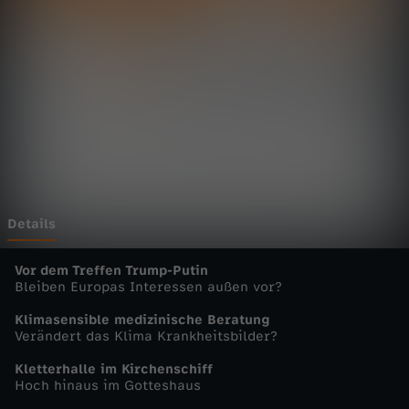
t
Wechseln zu: ZDFheute
a
g
s
m
a
Details
g
Vor dem Treffen Trump-Putin
Bleiben Europas Interessen außen vor?
a
Klimasensible medizinische Beratung
Verändert das Klima Krankheitsbilder?
z
Kletterhalle im Kirchenschiff
Hoch hinaus im Gotteshaus
i