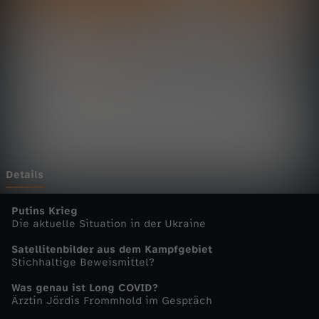
t
Wechseln zu: ZDFheute
a
g
s
m
a
Details
g
Putins Krieg
Die aktuelle Situation in der Ukraine
a
Satellitenbilder aus dem Kampfgebiet
Stichhaltige Beweismittel?
z
Was genau ist Long COVID?
Ärztin Jördis Frommhold im Gespräch
i