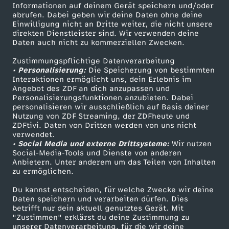
Informationen auf deinem Gerät speichern und/oder
t
ZDF-Apps
ZDFmitreden
abrufen. Dabei geben wir deine Daten ohne deine
Einwilligung nicht an Dritte weiter, die nicht unsere
Smart TV
Kontakt zum ZDF
direkten Dienstleister sind. Wir verwenden deine
a
Daten auch nicht zu kommerziellen Zwecken.
ZDFtext
Tickets
g
Zustimmungspflichtige Datenverarbeitung
Livestreams
Zuschauerservice
• Personalisierung:
Die Speicherung von bestimmten
Sendungen A-Z
Hilfe
Interaktionen ermöglicht uns, dein Erlebnis im
s
Angebot des ZDF an dich anzupassen und
TV-Programm
Personalisierungsfunktionen anzubieten. Dabei
personalisieren wir ausschließlich auf Basis deiner
m
Nutzung von ZDF Streaming, der ZDFheute und
ZDFtivi. Daten von Dritten werden von uns nicht
Das ZDF
a
verwendet.
• Social Media und externe Drittsysteme:
Wir nutzen
ZDF Unternehmen
Social-Media-Tools und Dienste von anderen
g
Anbietern. Unter anderem um das Teilen von Inhalten
Karriere
zu ermöglichen.
Presseportal
a
Du kannst entscheiden, für welche Zwecke wir deine
ZDF goes Schule
Daten speichern und verarbeiten dürfen. Dies
z
betrifft nur dein aktuell genutztes Gerät. Mit
Werbefernsehen
"Zustimmen" erklärst du deine Zustimmung zu
unserer Datenverarbeitung, für die wir deine
Mainzelmännchen