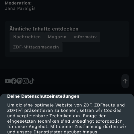
Moderation:
Jana Pareigis
n
-
Ähnliche Inhalte entdecken
Nachrichten
Magazin
informativ
Z
ZDF-Mittagsmagazin
D
F
-
Deine Datenschutzeinstellungen
cmp-dialog-description
M
Um dir eine optimale Website von ZDF, ZDFheute und
ZDFtivi präsentieren zu können, setzen wir Cookies
i
und vergleichbare Techniken ein. Einige der
eingesetzten Techniken sind unbedingt erforderlich
t
für unser Angebot. Mit deiner Zustimmung dürfen wir
Mehr ZDF
Service
und unsere Dienstleister darüber hinaus