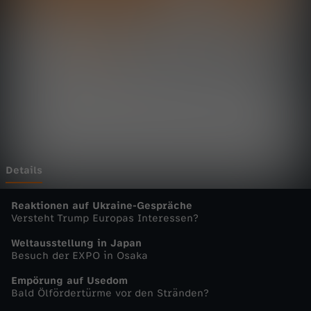
t
a
g
s
m
a
Details
g
Reaktionen auf Ukraine-Gespräche
Versteht Trump Europas Interessen?
a
Weltausstellung in Japan
Besuch der EXPO in Osaka
z
Empörung auf Usedom
Bald Ölfördertürme vor den Stränden?
i