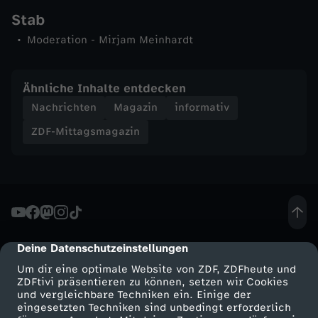
Stab
n
Moderation - Mirjam Meinhardt
-
Ähnliche Inhalte entdecken
Z
Nachrichten
Magazin
informativ
D
ZDF-Mittagsmagazin
F
-
M
Deine Datenschutzeinstellungen
cmp-dialog-description
i
Um dir eine optimale Website von ZDF, ZDFheute und
ZDFtivi präsentieren zu können, setzen wir Cookies
und vergleichbare Techniken ein. Einige der
t
eingesetzten Techniken sind unbedingt erforderlich