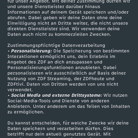
für unser Angebot. Mit deiner Zustimmung dürfen wir
t
Mehr ZDF
Service
und unsere Dienstleister darüber hinaus
Informationen auf deinem Gerät speichern und/oder
ZDF-Apps
ZDFmitreden
abrufen. Dabei geben wir deine Daten ohne deine
a
Einwilligung nicht an Dritte weiter, die nicht unsere
Smart TV
Kontakt zum ZDF
direkten Dienstleister sind. Wir verwenden deine
Daten auch nicht zu kommerziellen Zwecken.
g
ZDFtext
Tickets
Zustimmungspflichtige Datenverarbeitung
Livestreams
Zuschauerservice
s
• Personalisierung:
Die Speicherung von bestimmten
Sendungen A-Z
Hilfe
Interaktionen ermöglicht uns, dein Erlebnis im
Angebot des ZDF an dich anzupassen und
m
TV-Programm
Personalisierungsfunktionen anzubieten. Dabei
personalisieren wir ausschließlich auf Basis deiner
Nutzung von ZDF Streaming, der ZDFheute und
a
ZDFtivi. Daten von Dritten werden von uns nicht
Das ZDF
verwendet.
g
• Social Media und externe Drittsysteme:
Wir nutzen
ZDF Unternehmen
Social-Media-Tools und Dienste von anderen
Anbietern. Unter anderem um das Teilen von Inhalten
Karriere
a
zu ermöglichen.
Presseportal
Du kannst entscheiden, für welche Zwecke wir deine
z
ZDF goes Schule
Daten speichern und verarbeiten dürfen. Dies
betrifft nur dein aktuell genutztes Gerät. Mit
Werbefernsehen