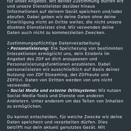
für unser Angebot. Mit deiner Zustimmung dürfen wir
t
Mehr ZDF
Service
und unsere Dienstleister darüber hinaus
Informationen auf deinem Gerät speichern und/oder
ZDF-Apps
ZDFmitreden
abrufen. Dabei geben wir deine Daten ohne deine
a
Einwilligung nicht an Dritte weiter, die nicht unsere
Smart TV
Kontakt zum ZDF
direkten Dienstleister sind. Wir verwenden deine
Daten auch nicht zu kommerziellen Zwecken.
g
ZDFtext
Tickets
Zustimmungspflichtige Datenverarbeitung
Livestreams
Zuschauerservice
s
• Personalisierung:
Die Speicherung von bestimmten
Sendungen A-Z
Hilfe
Interaktionen ermöglicht uns, dein Erlebnis im
Angebot des ZDF an dich anzupassen und
m
TV-Programm
Personalisierungsfunktionen anzubieten. Dabei
personalisieren wir ausschließlich auf Basis deiner
Nutzung von ZDF Streaming, der ZDFheute und
a
ZDFtivi. Daten von Dritten werden von uns nicht
Das ZDF
verwendet.
g
• Social Media und externe Drittsysteme:
Wir nutzen
ZDF Unternehmen
Social-Media-Tools und Dienste von anderen
Anbietern. Unter anderem um das Teilen von Inhalten
Karriere
a
zu ermöglichen.
Presseportal
Du kannst entscheiden, für welche Zwecke wir deine
z
ZDF goes Schule
Daten speichern und verarbeiten dürfen. Dies
betrifft nur dein aktuell genutztes Gerät. Mit
Werbefernsehen