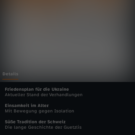
t
Wechseln zu: ZDFheute
a
g
s
m
a
Details
g
Friedensplan für die Ukraine
Aktueller Stand der Verhandlungen
a
Einsamkeit im Alter
Mit Bewegung gegen Isolation
z
Süße Tradition der Schweiz
Die lange Geschichte der Guetzlis
i