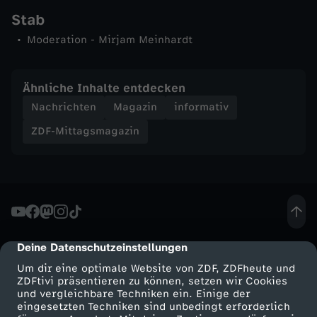
Stab
n
Moderation - Mirjam Meinhardt
-
Ähnliche Inhalte entdecken
Z
Nachrichten
Magazin
informativ
D
ZDF-Mittagsmagazin
F
-
M
Deine Datenschutzeinstellungen
cmp-dialog-description
i
Um dir eine optimale Website von ZDF, ZDFheute und
ZDFtivi präsentieren zu können, setzen wir Cookies
und vergleichbare Techniken ein. Einige der
t
eingesetzten Techniken sind unbedingt erforderlich